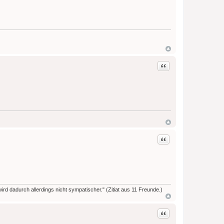
Zitat
Zitat
rd dadurch allerdings nicht sympatischer." (Zitiat aus 11 Freunde.)
Zitat