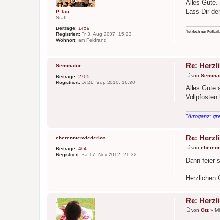
e
Alles Gute.
i
Lass Dir de
P Tau
t
Staff
r
a
Beiträge:
1459
g
"Ist doch nur Fußball.
Registriert:
Fr 3. Aug 2007, 15:23
Wohnort:
am Feldrand
Re: Herzl
Seminator
von
Seminat
Beiträge:
2705
B
Registriert:
Di 21. Sep 2010, 16:30
e
Alles Gute 
i
Vollpfosten 
t
r
a
g
"Arroganz: gre
Re: Herzl
eberennterwiederlos
von
eberenn
Beiträge:
404
B
Registriert:
Sa 17. Nov 2012, 21:32
e
Dann feier s
i
t
r
Herzlichen 
a
g
Re: Herzl
von
Otz
»
Mi
B