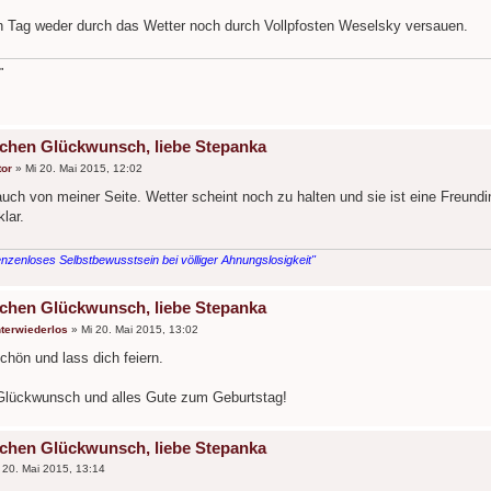
n Tag weder durch das Wetter noch durch Vollpfosten Weselsky versauen.
"
ichen Glückwunsch, liebe Stepanka
or
»
Mi 20. Mai 2015, 12:02
auch von meiner Seite. Wetter scheint noch zu halten und sie ist eine Freu
klar.
nzenloses Selbstbewusstsein bei völliger Ahnungslosigkeit"
ichen Glückwunsch, liebe Stepanka
terwiederlos
»
Mi 20. Mai 2015, 13:02
chön und lass dich feiern.
Glückwunsch und alles Gute zum Geburtstag!
ichen Glückwunsch, liebe Stepanka
 20. Mai 2015, 13:14