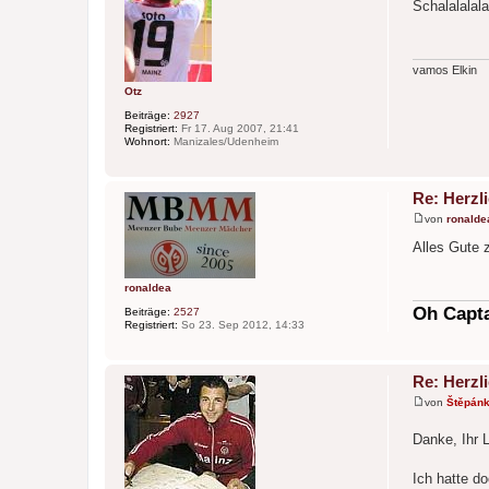
e
Schalalalal
i
t
r
a
g
vamos Elkin
Otz
Beiträge:
2927
Registriert:
Fr 17. Aug 2007, 21:41
Wohnort:
Manizales/Udenheim
Re: Herzl
von
ronalde
B
e
Alles Gute 
i
t
r
ronaldea
a
g
Oh Capta
Beiträge:
2527
Registriert:
So 23. Sep 2012, 14:33
Re: Herzl
von
Štěpán
B
e
Danke, Ihr 
i
t
r
Ich hatte d
a