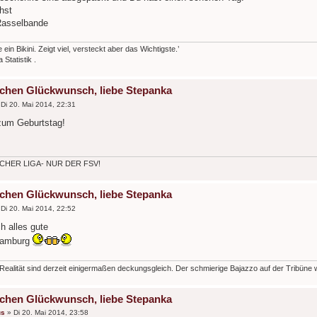
hst
Rasselbande
ie ein Bikini. Zeigt viel, versteckt aber das Wichtigste.’
Statistik .
ichen Glückwunsch, liebe Stepanka
»
Di 20. Mai 2014, 22:31
zum Geburtstag!
CHER LIGA- NUR DER FSV!
ichen Glückwunsch, liebe Stepanka
»
Di 20. Mai 2014, 22:52
h alles gute
hamburg
Realität sind derzeit einigermaßen deckungsgleich. Der schmierige Bajazzo auf der Tribüne wi
ichen Glückwunsch, liebe Stepanka
us
»
Di 20. Mai 2014, 23:58