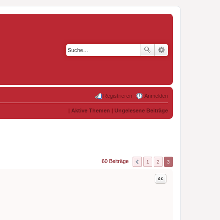
Registrieren
Anmelden
|
Aktive Themen
|
Ungelesene Beiträge
60 Beiträge
1
2
3
Zitat