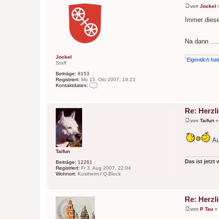
von
Jockel
B
e
Immer diese 
i
t
r
a
Na dann ...
g
Jockel
"Eigentlich hat
Staff
Beiträge:
8153
Registriert:
Mo 15. Okt 2007, 19:23
Kontaktdaten:
K
o
n
t
Re: Herzl
a
von
Taifun
k
B
t
e
d
i
a
Au
t
t
r
e
Taifun
a
n
g
Das ist jetzt
v
Beiträge:
12261
o
Registriert:
Fr 3. Aug 2007, 22:04
n
Wohnort:
Kostheim / Q-Block
J
o
c
k
Re: Herzl
e
l
von
P Tau
»
B