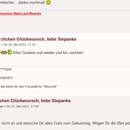
 einfacher... danke nochmal!
pporters Mainz auf Bluesky
rzlichen Glückwunsch, liebe Stepanka
s
»
Do 20. Mai 2021, 17:11
Alles Gudeee mal wieder und bis nachher!
***egal!
V[tm]!!!!!
e, die leben für den Fussball! by "Worscht"
ichen Glückwunsch, liebe Stepanka
or
»
Do 20. Mai 2021, 17:59
e mich an und wünsche Dir alles Gute zum Geburtstag. Mögen Dir die 05er j