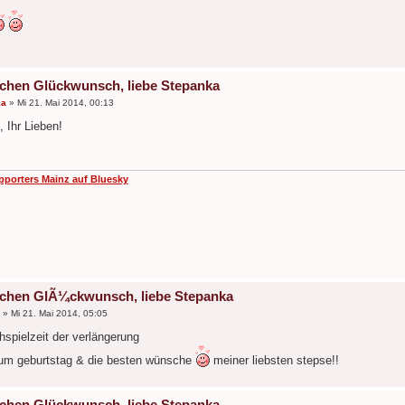
ichen Glückwunsch, liebe Stepanka
ka
»
Mi 21. Mai 2014, 00:13
 Ihr Lieben!
pporters Mainz auf Bluesky
ichen GlÃ¼ckwunsch, liebe Stepanka
»
Mi 21. Mai 2014, 05:05
chspielzeit der verlängerung
zum geburtstag & die besten wünsche
meiner liebsten stepse!!
ichen Glückwunsch, liebe Stepanka