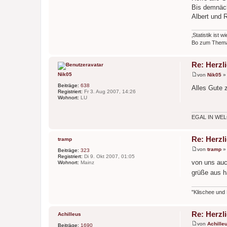
a
Bis demnäc
g
Albert und 
‚Statistik ist w
Bo zum Thema 
Re: Herzl
Nik05
von
Nik05
B
e
Beiträge:
638
Alles Gute 
i
Registriert:
Fr 3. Aug 2007, 14:26
t
Wohnort:
LU
r
a
g
EGAL IN WEL
Re: Herzl
tramp
von
tramp
Beiträge:
323
B
Registriert:
Di 9. Okt 2007, 01:05
e
von uns auc
Wohnort:
Mainz
i
grüße aus 
t
r
a
g
"Klischee und 
Re: Herzl
Achilleus
von
Achille
Beiträge:
1690