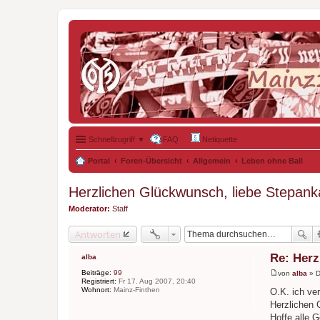
Schnellzugriff ▼
FAQ
Netiquette
Portal
Foren-Übersicht
Allgemein
Leben ohne Ball
Herzlichen Glückwunsch, liebe Stepank
Moderator:
Staff
Antworten
Re: Herz
alba
Beiträge:
99
von
alba
»
D
B
Registriert:
Fr 17. Aug 2007, 20:40
e
Wohnort:
Mainz-Finthen
O.K. ich ve
i
Herzlichen 
t
r
Hoffe alle 