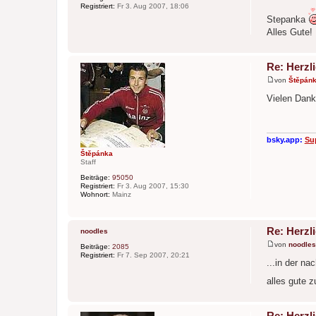
B
Registriert:
Fr 3. Aug 2007, 18:06
e
Stepanka
i
t
Alles Gute!
r
a
g
Re: Herzl
von
Štěpán
B
e
Vielen Dank,
i
t
r
a
g
bsky.app:
Su
Štěpánka
Staff
Beiträge:
95050
Registriert:
Fr 3. Aug 2007, 15:30
Wohnort:
Mainz
Re: Herzl
noodles
von
noodles
Beiträge:
2085
B
Registriert:
Fr 7. Sep 2007, 20:21
e
...in der na
i
t
alles gute 
r
a
g
Re: Herzl