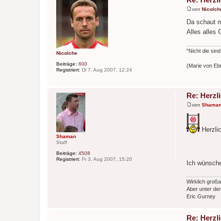
von
Nicolch
B
e
Da schaut ma
i
Alles alles 
t
r
a
g
"Nicht die sin
Nicolche
Beiträge:
600
(Marie von E
Registriert:
Di 7. Aug 2007, 12:24
Re: Herzl
von
Shama
B
e
i
t
Herzlic
r
Shaman
a
Staff
g
Beiträge:
4508
Registriert:
Fr 3. Aug 2007, 15:20
Ich wünsche
Wirklich großa
Aber unter dem
Eric Gurney
Re: Herzl