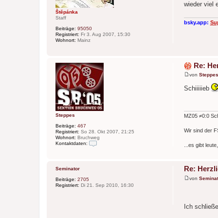
g
wieder viel
Štěpánka
Staff
bsky.app:
Su
Beiträge:
95050
Registriert:
Fr 3. Aug 2007, 15:30
Wohnort:
Mainz
Re: He
von
Steppe
B
e
Schiiiiieb
i
t
r
a
g
Steppes
MZ05 ≠0:0 Sch
Beiträge:
467
Wir sind der FS
Registriert:
So 28. Okt 2007, 21:25
Wohnort:
Bruchweg
Kontaktdaten:
...es gibt leut
K
o
n
t
Re: Herzl
Seminator
a
von
Seminat
k
Beiträge:
2705
B
t
Registriert:
Di 21. Sep 2010, 16:30
e
d
i
a
t
t
Ich schließ
r
e
a
n
g