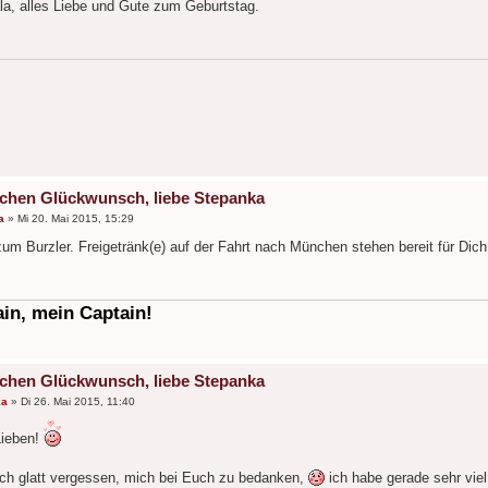
ala, alles Liebe und Gute zum Geburtstag.
ichen Glückwunsch, liebe Stepanka
a
»
Mi 20. Mai 2015, 15:29
zum Burzler. Freigetränk(e) auf der Fahrt nach München stehen bereit für Dic
in, mein Captain!
ichen Glückwunsch, liebe Stepanka
ka
»
Di 26. Mai 2015, 11:40
Lieben!
och glatt vergessen, mich bei Euch zu bedanken,
ich habe gerade sehr viel 