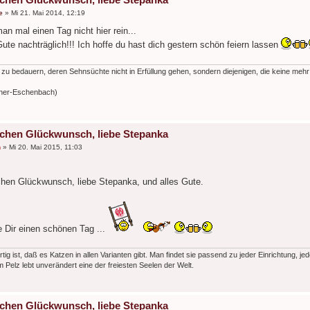
e
»
Mi 21. Mai 2014, 12:19
n mal einen Tag nicht hier rein...
Gute nachträglich!!! Ich hoffe du hast dich gestern schön feiern lassen
d zu bedauern, deren Sehnsüchte nicht in Erfüllung gehen, sondern diejenigen, die keine mehr
bner-Eschenbach)
ichen Glückwunsch, liebe Stepanka
n
»
Mi 20. Mai 2015, 11:03
hen Glückwunsch, liebe Stepanka, und alles Gute.
 Dir einen schönen Tag ...
rtig ist, daß es Katzen in allen Varianten gibt. Man findet sie passend zu jeder Einrichtung, je
 Pelz lebt unverändert eine der freiesten Seelen der Welt.
ichen Glückwunsch, liebe Stepanka