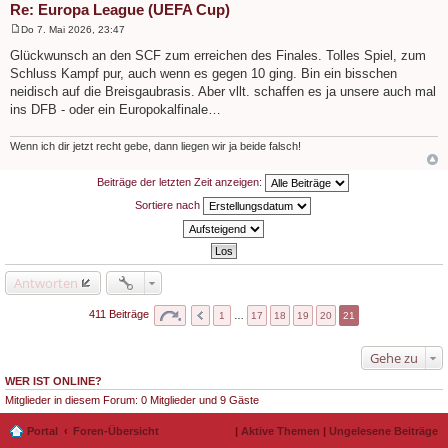
Re: Europa League (UEFA Cup)
Do 7. Mai 2026, 23:47
B
e
Glückwunsch an den SCF zum erreichen des Finales. Tolles Spiel, zum
i
Schluss Kampf pur, auch wenn es gegen 10 ging. Bin ein bisschen
t
r
neidisch auf die Breisgaubrasis. Aber vllt. schaffen es ja unsere auch mal
a
ins DFB - oder ein Europokalfinale…
g
Wenn ich dir jetzt recht gebe, dann liegen wir ja beide falsch!
Beiträge der letzten Zeit anzeigen:
Sortiere nach
Antworten
411 Beiträge
1
…
17
18
19
20
21
Gehe zu
WER IST ONLINE?
Mitglieder in diesem Forum: 0 Mitglieder und 9 Gäste
Portal
Foren-Übersicht
|
Aktive Themen
|
Ungelesene Beiträge