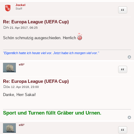
Jockel
Zitat
Staff
Re: Europa League (UEFA Cup)
Fr 21. Apr 2017, 06:25
B
e
Schön schmutzig ausgeschieden. Herrlich
i
t
r
a
g
"Eigentlich hatte ich heute viel vor. Jetzt habe ich morgen viel vor."
elli²
Zitat
Re: Europa League (UEFA Cup)
Do 12. Apr 2018, 23:00
B
e
Danke, Herr Sakai!
i
t
r
a
g
Sport und Turnen füllt Gräber und Urnen.
elli²
Zitat