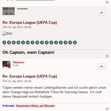
ronaldea
Zitat
Re: Europa League (UEFA Cup)
Fr 21. Apr 2017, 00:26
B
e
i
t
r
a
g
Oh Captain, mein Captain!
Štěpánka
Zitat
Staff
Re: Europa League (UEFA Cup)
Fr 21. Apr 2017, 00:48
B
e
Tulpen werden meine neuen Lieblingsblumen und ich suche gleich unser
i
altes Orange-trägt-nur-Müllabfuhr-Trikot für Samstag heraus. Ich muß
t
r
dieser Hauptstadt einfach huldigen.
a
g
bsky.app:
Supporters Mainz auf Bluesky