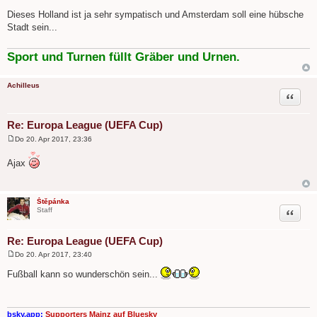
B
e
Dieses Holland ist ja sehr sympatisch und Amsterdam soll eine hübsche
i
Stadt sein...
t
r
a
g
Sport und Turnen füllt Gräber und Urnen.
Achilleus
Zitat
Re: Europa League (UEFA Cup)
Do 20. Apr 2017, 23:36
B
e
Ajax
i
t
r
a
g
Štěpánka
Zitat
Staff
Re: Europa League (UEFA Cup)
Do 20. Apr 2017, 23:40
B
e
Fußball kann so wunderschön sein...
i
t
r
a
g
bsky.app:
Supporters Mainz auf Bluesky