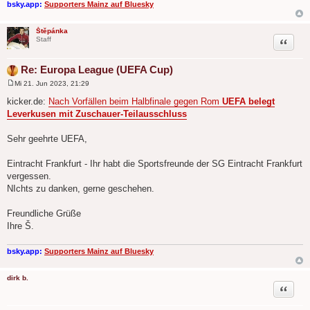
bsky.app:
Supporters Mainz auf Bluesky
Štěpánka
Zitat
Staff
Re: Europa League (UEFA Cup)
Mi 21. Jun 2023, 21:29
B
e
kicker.de:
Nach Vorfällen beim Halbfinale gegen Rom
UEFA belegt
i
Leverkusen mit Zuschauer-Teilausschluss
t
r
a
Sehr geehrte UEFA,
g
Eintracht Frankfurt - Ihr habt die Sportsfreunde der SG Eintracht Frankfurt
vergessen.
NIchts zu danken, gerne geschehen.
Freundliche Grüße
Ihre Š.
bsky.app:
Supporters Mainz auf Bluesky
dirk b.
Zitat