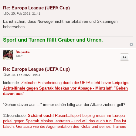
Re: Europa League (UEFA Cup)
Do 25. Feb 2021, 21:41
B
e
Es ist schön, dass Norweger nicht nur Skifahren und Skispringen
i
beherrschen.
t
r
a
g
Sport und Turnen füllt Gräber und Urnen.
Štěpánka
Zitat
Staff
Re: Europa League (UEFA Cup)
Mo 28. Feb 2022, 19:11
B
e
kicker.de:
Zeitnahe Entscheidung durch die UEFA steht bevor
Leipzigs
i
Achtelfinale gegen Spartak Moskau vor Absage - Mintzlaff: "Gehen
t
r
davon aus"
a
g
"Gehen davon aus ..." immer schön billig aus der Affaire ziehen, gell?
11freunde.de:
Schämt euch!
Rasen­ball­sport Leipzig muss im Euro­pa­
pokal gegen Spartak Moskau antreten – und will das auch tun. Das ist
falsch. Genauso wie die Argu­men­ta­tion des Klubs und seines Trai­ners