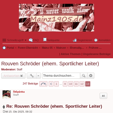
Schnellzugriff ▼
FAQ
Netiquette
Registrieren
Anmelden
Portal
Foren-Übersicht
Mainz 05
Mainzer
Ehemalige Nullfünfer
Frühere Offizielle
|
Aktive Themen
|
Ungelesene Beiträge
Rouven Schröder (ehem. Sportlicher Leiter)
Moderator:
Staff
Antworten
247 Beiträge
1
…
9
10
11
12
13
Štěpánka
Zitat
Staff
Re: Rouven Schröder (ehem. Sportlicher Leiter)
Mi 15. Okt 2025, 09:32