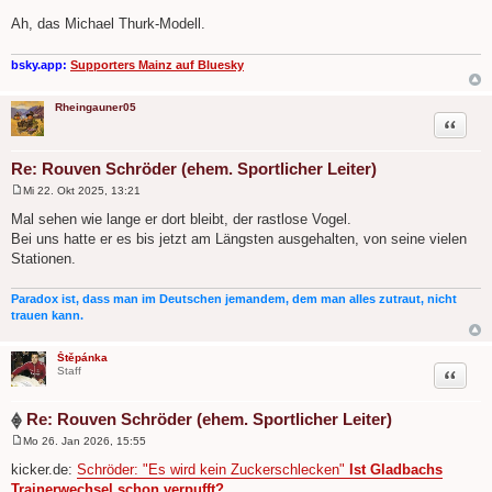
a
Ah, das Michael Thurk-Modell.
g
bsky.app:
Supporters Mainz auf Bluesky
Rheingauner05
Zitat
Re: Rouven Schröder (ehem. Sportlicher Leiter)
Mi 22. Okt 2025, 13:21
B
e
Mal sehen wie lange er dort bleibt, der rastlose Vogel.
i
Bei uns hatte er es bis jetzt am Längsten ausgehalten, von seine vielen
t
r
Stationen.
a
g
Paradox ist, dass man im Deutschen jemandem, dem man alles zutraut, nicht
trauen kann.
Štěpánka
Zitat
Staff
Re: Rouven Schröder (ehem. Sportlicher Leiter)
Mo 26. Jan 2026, 15:55
B
e
kicker.de:
Schröder: "Es wird kein Zuckerschlecken"
Ist Gladbachs
i
Trainerwechsel schon verpufft?
t