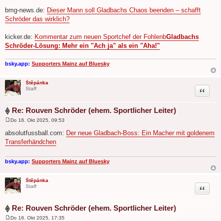
B
e
bmg-news.de:
Dieser Mann soll Gladbachs Chaos beenden – schafft
i
Schröder das wirklich?
t
r
a
kicker.de:
Kommentar zum neuen Sportchef der Fohlenb
Gladbachs
g
Schröder-Lösung: Mehr ein "Ach ja" als ein "Aha!"
bsky.app:
Supporters Mainz auf Bluesky
Štěpánka
Zitat
Staff
Re: Rouven Schröder (ehem. Sportlicher Leiter)
Do 16. Okt 2025, 09:53
B
e
absolutfussball.com:
Der neue Gladbach-Boss: Ein Macher mit goldenem
i
Transferhändchen
t
r
a
g
bsky.app:
Supporters Mainz auf Bluesky
Štěpánka
Zitat
Staff
Re: Rouven Schröder (ehem. Sportlicher Leiter)
Do 16. Okt 2025, 17:35