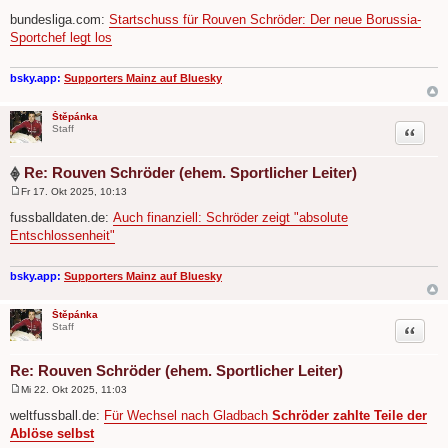
B
e
bundesliga.com:
Startschuss für Rouven Schröder: Der neue Borussia-
i
Sportchef legt los
t
r
a
g
bsky.app:
Supporters Mainz auf Bluesky
Štěpánka
Zitat
Staff
Re: Rouven Schröder (ehem. Sportlicher Leiter)
Fr 17. Okt 2025, 10:13
B
e
fussballdaten.de:
Auch finanziell: Schröder zeigt "absolute
i
Entschlossenheit"
t
r
a
g
bsky.app:
Supporters Mainz auf Bluesky
Štěpánka
Zitat
Staff
Re: Rouven Schröder (ehem. Sportlicher Leiter)
Mi 22. Okt 2025, 11:03
B
e
weltfussball.de:
Für Wechsel nach Gladbach
Schröder zahlte Teile der
i
Ablöse selbst
t
r