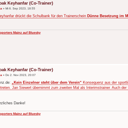
bak Keyhanfar (Co-Trainer)
ka
»
Mi 6. Sep 2023, 18:55
eyhanfar drückt die Schulbank für den Trainerschein
Dünne Besetzung im Ma
pporters Mainz auf Bluesky
bak Keyhanfar (Co-Trainer)
ka
»
Do 2. Nov 2023, 20:07
inz.de:
„Kein Einzelner steht über dem Verein“
Konsequenz aus der sportli
treten. Jan Siewert übernimmt zum zweiten Mal als Interimstrainer. Auch der 
rzliches Danke!
pporters Mainz auf Bluesky