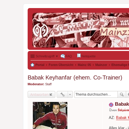
Schnellzugriff ▼
FAQ
Netiquette
Portal
Foren-Übersicht
Mainz 05
Mainzer
Ehemalige 
Babak Keyhanfar (ehem. Co-Trainer)
Moderator:
Staff
Antworten
Babak
von
Štěpán
B
e
AZ:
Babak K
i
t
r
Alles klar 