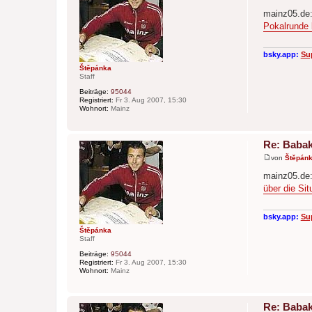
B
e
mainz05.de
i
Pokalrunde 
t
r
a
g
bsky.app:
Su
Štěpánka
Staff
Beiträge:
95044
Registriert:
Fr 3. Aug 2007, 15:30
Wohnort:
Mainz
Re: Babak
von
Štěpán
B
e
mainz05.de
i
über die Sit
t
r
a
g
bsky.app:
Su
Štěpánka
Staff
Beiträge:
95044
Registriert:
Fr 3. Aug 2007, 15:30
Wohnort:
Mainz
Re: Babak