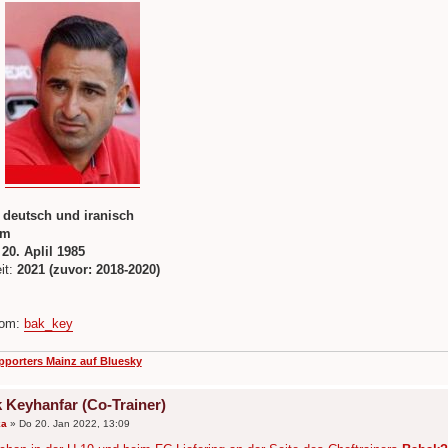
:
:
deutsch und iranisch
4m
:
20. Aplil 1985
it:
2021 (zuvor: 2018-2020)
com:
bak_key
pporters Mainz auf Bluesky
 Keyhanfar (Co-Trainer)
ka
»
Do 20. Jan 2022, 13:09