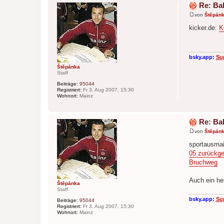
Re: Ba
von
Štěpán
B
e
kicker.de:
K
i
t
r
a
g
bsky.app:
Su
Štěpánka
Staff
Beiträge:
95044
Registriert:
Fr 3. Aug 2007, 15:30
Wohnort:
Mainz
Re: Ba
von
Štěpán
B
e
sportausma
i
05 zurückge
t
r
Bruchweg
a
g
Auch ein he
Štěpánka
Staff
bsky.app:
Su
Beiträge:
95044
Registriert:
Fr 3. Aug 2007, 15:30
Wohnort:
Mainz