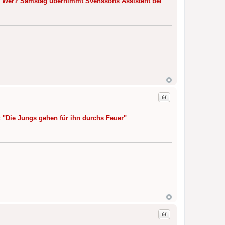
 Wer? Samstag übernimmt Svenssons Assistent bei
Zitat
 "Die Jungs gehen für ihn durchs Feuer"
Zitat