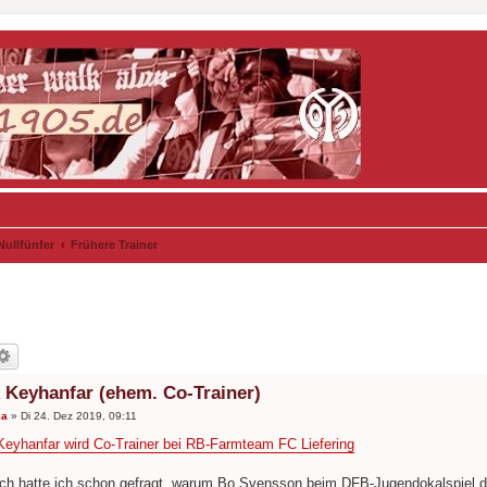
Nullfünfer
Frühere Trainer
 Keyhanfar (ehem. Co-Trainer)
ka
»
Di 24. Dez 2019, 09:11
eyhanfar wird Co-Trainer bei RB-Farmteam FC Liefering
- ich hatte ich schon gefragt, warum Bo Svensson beim DFB-Jugendokalspiel d