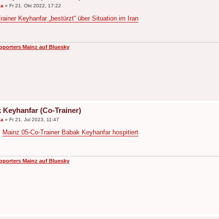
ka
»
Fr 21. Okt 2022, 17:22
rainer Keyhanfar „bestürzt“ über Situation im Iran
pporters Mainz auf Bluesky
 Keyhanfar (Co-Trainer)
ka
»
Fr 21. Jul 2023, 11:47
:
Mainz 05-Co-Trainer Babak Keyhanfar hospitiert
pporters Mainz auf Bluesky