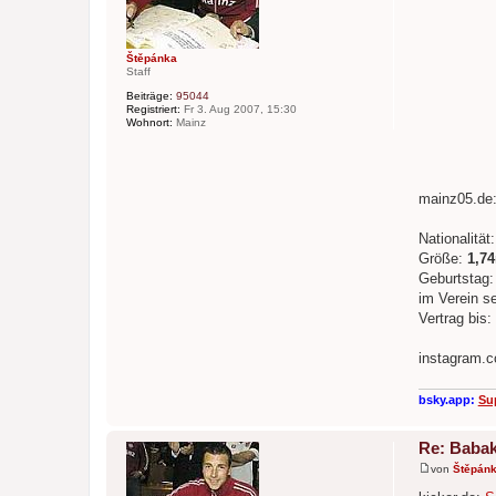
r
a
g
Štěpánka
Staff
Beiträge:
95044
Registriert:
Fr 3. Aug 2007, 15:30
Wohnort:
Mainz
mainz05.de
Nationalität
Größe:
1,7
Geburtstag
im Verein se
Vertrag bis:
instagram.
bsky.app:
Su
Re: Babak
von
Štěpán
B
e