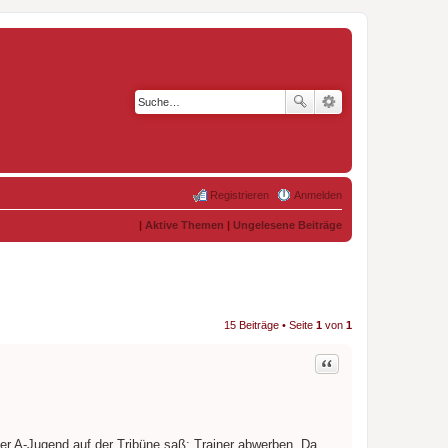
Registrieren
Anmelden
|
Aktive Themen
|
Ungelesene Beiträge
15 Beiträge • Seite
1
von
1
Zitat
er A-Jugend auf der Tribüne saß: Trainer abwerben. Da