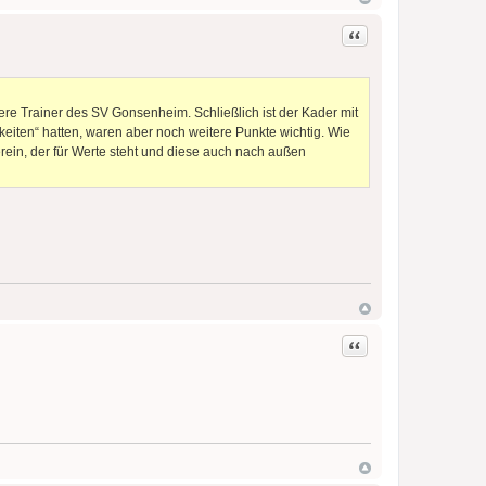
Zitat
ühere Trainer des SV Gonsenheim. Schließlich ist der Kader mit
keiten“ hatten, waren aber noch weitere Punkte wichtig. Wie
ein, der für Werte steht und diese auch nach außen
Zitat