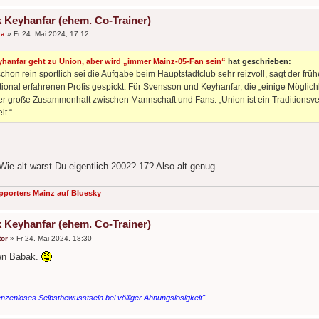
 Keyhanfar (ehem. Co-Trainer)
ka
»
Fr 24. Mai 2024, 17:12
hanfar geht zu Union, aber wird „immer Mainz-05-Fan sein“
hat geschrieben:
schon rein sportlich sei die Aufgabe beim Hauptstadtclub sehr reizvoll, sagt der fr
tional erfahrenen Profis gespickt. Für Svensson und Keyhanfar, die „einige Möglich
er große Zusammenhalt zwischen Mannschaft und Fans: „Union ist ein Traditionsver
lt.“
ie alt warst Du eigentlich 2002? 17? Also alt genug.
pporters Mainz auf Bluesky
 Keyhanfar (ehem. Co-Trainer)
or
»
Fr 24. Mai 2024, 18:30
en Babak.
nzenloses Selbstbewusstsein bei völliger Ahnungslosigkeit"