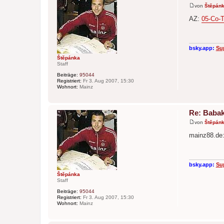
von
Štěpán
B
e
AZ:
05-Co-T
i
t
r
a
g
bsky.app:
Su
Štěpánka
Staff
Beiträge:
95044
Registriert:
Fr 3. Aug 2007, 15:30
Wohnort:
Mainz
Re: Babak
von
Štěpán
B
e
mainz88.de
i
t
r
a
g
bsky.app:
Su
Štěpánka
Staff
Beiträge:
95044
Registriert:
Fr 3. Aug 2007, 15:30
Wohnort:
Mainz