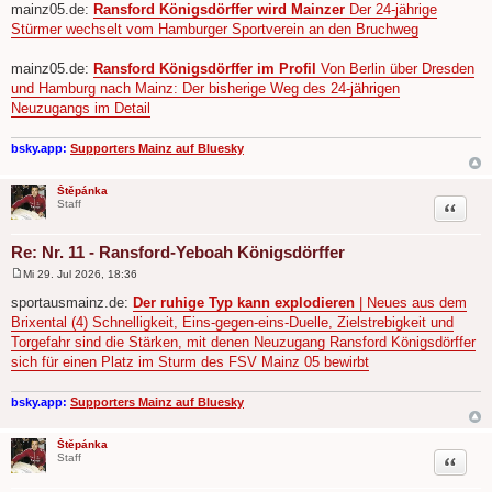
mainz05.de:
Ransford Königsdörffer wird Mainzer
Der 24-jährige
Stürmer wechselt vom Hamburger Sportverein an den Bruchweg
mainz05.de:
Ransford Königsdörffer im Profil
Von Berlin über Dresden
und Hamburg nach Mainz: Der bisherige Weg des 24-jährigen
Neuzugangs im Detail
bsky.app:
Supporters Mainz auf Bluesky
Štěpánka
Zitat
Staff
Re: Nr. 11 - Ransford-Yeboah Königsdörffer
Mi 29. Jul 2026, 18:36
B
e
sportausmainz.de:
Der ruhige Typ kann explodieren
| Neues aus dem
i
Brixental (4) Schnelligkeit, Eins-gegen-eins-Duelle, Zielstrebigkeit und
t
r
Torgefahr sind die Stärken, mit denen Neuzugang Ransford Königsdörffer
a
sich für einen Platz im Sturm des FSV Mainz 05 bewirbt
g
bsky.app:
Supporters Mainz auf Bluesky
Štěpánka
Zitat
Staff