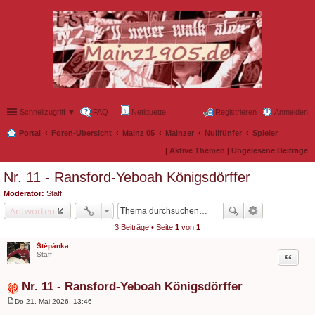
Schnellzugriff ▼
FAQ
Netiquette
Registrieren
Anmelden
Portal
Foren-Übersicht
Mainz 05
Mainzer
Nullfünfer
Spieler
|
Aktive Themen
|
Ungelesene Beiträge
Nr. 11 - Ransford-Yeboah Königsdörffer
Moderator:
Staff
Antworten
3 Beiträge • Seite
1
von
1
Štěpánka
Zitat
Staff
Nr. 11 - Ransford-Yeboah Königsdörffer
Do 21. Mai 2026, 13:46
B