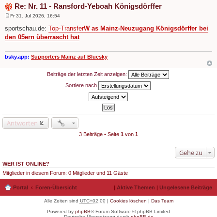
Re: Nr. 11 - Ransford-Yeboah Königsdörffer
Fr 31. Jul 2026, 16:54
B
e
sportschau.de:
Top-Transfer
W as Mainz-Neuzugang Königsdörffer bei
i
den 05ern überrascht hat
t
r
a
g
bsky.app:
Supporters Mainz auf Bluesky
Beiträge der letzten Zeit anzeigen:
Sortiere nach
Antworten
3 Beiträge • Seite
1
von
1
Gehe zu
WER IST ONLINE?
Mitglieder in diesem Forum: 0 Mitglieder und 11 Gäste
Portal
Foren-Übersicht
|
Aktive Themen
|
Ungelesene Beiträge
Alle Zeiten sind
UTC+02:00
|
Cookies löschen
|
Das Team
Powered by
phpBB
® Forum Software © phpBB Limited
Deutsche Übersetzung durch
phpBB.de