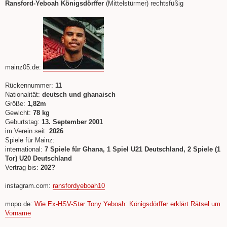
e
Ransford-Yeboah Königsdörffer
(Mittelstürmer) rechtsfüßig
i
t
r
a
g
mainz05.de:
Rückennummer:
11
Nationalität:
deutsch und ghanaisch
Größe:
1,82m
Gewicht:
78 kg
Geburtstag:
13. September 2001
im Verein seit:
2026
Spiele für Mainz:
international:
7 Spiele für Ghana, 1 Spiel U21 Deutschland, 2 Spiele (1
Tor) U20 Deutschland
Vertrag bis:
202?
instagram.com:
ransfordyeboah10
mopo.de:
Wie Ex-HSV-Star Tony Yeboah: Königsdörffer erklärt Rätsel um
Vorname