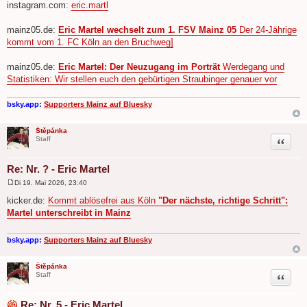
instagram.com:
eric.martl
mainz05.de:
Eric Martel wechselt zum 1. FSV Mainz 05
Der 24-Jährige
kommt vom 1. FC Köln an den Bruchweg]
mainz05.de:
Eric Martel: Der Neuzugang im Porträt
Werdegang und
Statistiken: Wir stellen euch den gebürtigen Straubinger genauer vor
bsky.app:
Supporters Mainz auf Bluesky
Štěpánka
Zitat
Staff
Re: Nr. ? - Eric Martel
Di 19. Mai 2026, 23:40
B
e
kicker.de:
Kommt ablösefrei aus Köln
"Der nächste, richtige Schritt":
i
Martel unterschreibt in Mainz
t
r
a
g
bsky.app:
Supporters Mainz auf Bluesky
Štěpánka
Zitat
Staff
Re: Nr. 5 - Eric Martel