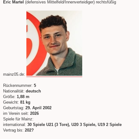
e
Eric Martel
(defensives Mittelfeld/Innenverteidiger) rechtsfüßig
i
t
r
a
g
mainz05.de:
Rückennummer:
5
Nationalität:
deutsch
Größe:
1,88 m
Gewicht:
81 kg
Geburtstag:
29. April 2002
im Verein seit:
2026
Spiele für Mainz:
international:
30 Spiele U21 (3 Tore), U20 3 Spiele, U19 2 Spiele
Vertrag bis:
202?