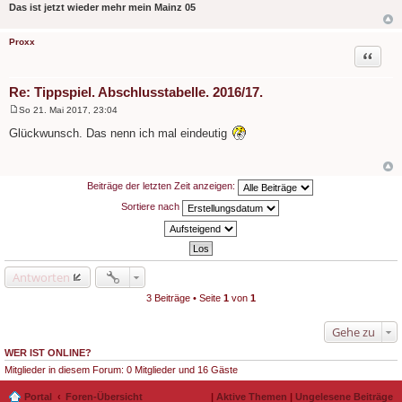
g
Das ist jetzt wieder mehr mein Mainz 05
Proxx
Zitat
Re: Tippspiel. Abschlusstabelle. 2016/17.
So 21. Mai 2017, 23:04
B
e
Glückwunsch. Das nenn ich mal eindeutig
i
t
r
a
g
Beiträge der letzten Zeit anzeigen:
Sortiere nach
Antworten
3 Beiträge • Seite
1
von
1
Gehe zu
WER IST ONLINE?
Mitglieder in diesem Forum: 0 Mitglieder und 16 Gäste
Portal
Foren-Übersicht
|
Aktive Themen
|
Ungelesene Beiträge