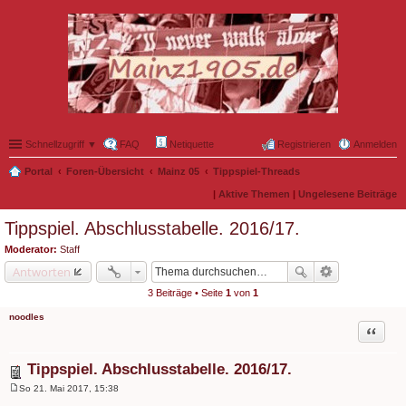
Schnellzugriff ▼
FAQ
Netiquette
Registrieren
Anmelden
Portal
Foren-Übersicht
Mainz 05
Tippspiel-Threads
|
Aktive Themen
|
Ungelesene Beiträge
Tippspiel. Abschlusstabelle. 2016/17.
Moderator:
Staff
Antworten
3 Beiträge • Seite
1
von
1
noodles
Zitat
Tippspiel. Abschlusstabelle. 2016/17.
So 21. Mai 2017, 15:38
B