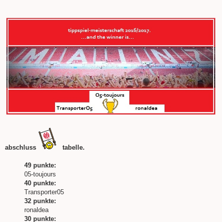
e
i
t
r
a
g
abschluss
tabelle.
49 punkte:
05-toujours
40 punkte:
Transporter05
32 punkte:
ronaldea
30 punkte: