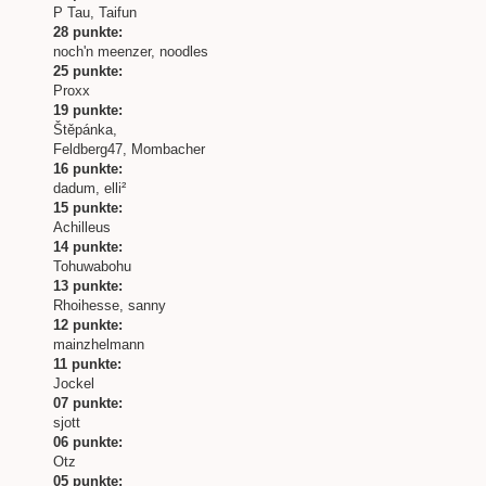
P Tau, Taifun
28 punkte:
noch'n meenzer, noodles
25 punkte:
Proxx
19 punkte:
Štěpánka,
Feldberg47, Mombacher
16 punkte:
dadum, elli²
15 punkte:
Achilleus
14 punkte:
Tohuwabohu
13 punkte:
Rhoihesse, sanny
12 punkte:
mainzhelmann
11 punkte:
Jockel
07 punkte:
sjott
06 punkte:
Otz
05 punkte: