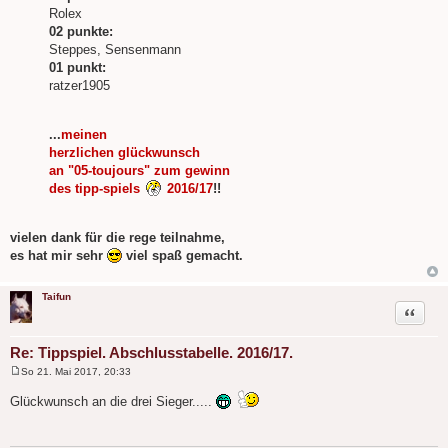
Rolex
02 punkte:
Steppes, Sensenmann
01 punkt:
ratzer1905
...
meinen
herzlichen glückwunsch
an "05-toujours" zum gewinn
des tipp-spiels
2016/17
!!
vielen dank für die rege teilnahme,
es hat mir sehr
viel spaß gemacht.
Taifun
Zitat
Re: Tippspiel. Abschlusstabelle. 2016/17.
So 21. Mai 2017, 20:33
B
e
Glückwunsch an die drei Sieger.....
i
t
r
a