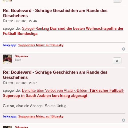
Re: Boulevard - Schräge Geschichten am Rande des
Geschehens
Fr 22. Dez 2023, 22:46
B
e
spiegel.de:
Spiegel-Ranking
Das sind die besten Weihnachtspullis der
i
Fußball-Bundesliga
t
r
a
g
bsky.app:
Supporters Mainz auf Bluesky
Štěpánka
Zitat
Staff
Re: Boulevard - Schräge Geschichten am Rande des
Geschehens
Fr 29. Dez 2023, 23:57
B
e
spiegel.de:
Berichte über Verbot von Atatürk-Bildern
Türkischer Fußball-
i
Supercup in Saudi-Arabien kurzfristig abgesagt
t
r
a
Gut so, also die Absage. So ein Unfug.
g
bsky.app:
Supporters Mainz auf Bluesky
Štěpánka