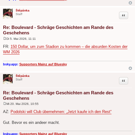
Štěpánka
Zitat
Staff
Re: Boulevard - Schräge Geschichten am Rande des
Geschehens
Di 5. Mai 2026, 11:11
B
e
FR:
150 Dollar, um zum Stadion zu kommen – die absurden Kosten der
i
WM 2026
t
r
a
g
bsky.app:
Supporters Mainz auf Bluesky
Štěpánka
Zitat
Staff
Re: Boulevard - Schräge Geschichten am Rande des
Geschehens
Mi 20. Mai 2026, 10:55
B
e
AZ:
Podolski will Club übernehmen: „Jetzt kaufe ich den Rest“
i
t
r
Gut. Bevor es ein andeer macht.
a
g
bsky.app:
Supporters Mainz auf Bluesky