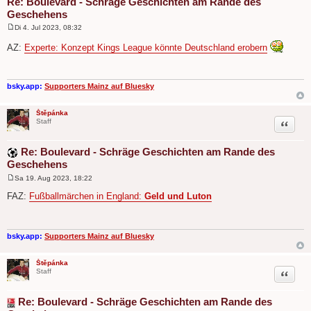
Re: Boulevard - Schräge Geschichten am Rande des
Geschehens
Di 4. Jul 2023, 08:32
B
e
AZ:
Experte: Konzept Kings League könnte Deutschland erobern
i
t
r
a
g
bsky.app:
Supporters Mainz auf Bluesky
Štěpánka
Zitat
Staff
Re: Boulevard - Schräge Geschichten am Rande des
Geschehens
Sa 19. Aug 2023, 18:22
B
e
FAZ:
Fußballmärchen in England:
Geld und Luton
i
t
r
a
g
bsky.app:
Supporters Mainz auf Bluesky
Štěpánka
Zitat
Staff
Re: Boulevard - Schräge Geschichten am Rande des