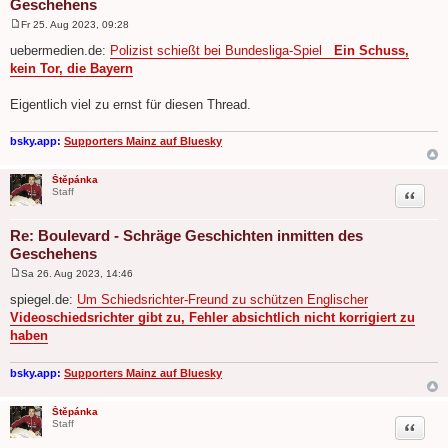
Geschehens
Fr 25. Aug 2023, 09:28
B
e
uebermedien.de:
Polizist schießt bei Bundesliga-Spiel
Ein Schuss,
i
kein Tor, die Bayern
t
r
a
Eigentlich viel zu ernst für diesen Thread.
g
bsky.app:
Supporters Mainz auf Bluesky
Štěpánka
Zitat
Staff
Re: Boulevard - Schräge Geschichten inmitten des
Geschehens
Sa 26. Aug 2023, 14:46
B
e
spiegel.de:
Um Schiedsrichter-Freund zu schützen Englischer
i
Videoschiedsrichter gibt zu, Fehler absichtlich nicht korrigiert zu
t
r
haben
a
g
bsky.app:
Supporters Mainz auf Bluesky
Štěpánka
Zitat
Staff