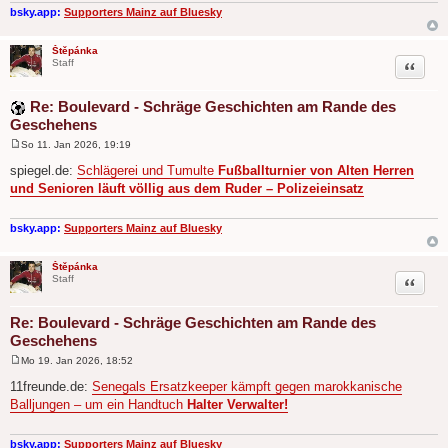
g
bsky.app:
Supporters Mainz auf Bluesky
Štěpánka
Zitat
Staff
Re: Boulevard - Schräge Geschichten am Rande des
Geschehens
So 11. Jan 2026, 19:19
B
e
spiegel.de:
Schlägerei und Tumulte
Fußballturnier von Alten Herren
i
und Senioren läuft völlig aus dem Ruder – Polizeieinsatz
t
r
a
g
bsky.app:
Supporters Mainz auf Bluesky
Štěpánka
Zitat
Staff
Re: Boulevard - Schräge Geschichten am Rande des
Geschehens
Mo 19. Jan 2026, 18:52
B
e
11freunde.de:
Senegals Ersatzkeeper kämpft gegen marokkanische
i
Balljungen – um ein Handtuch
Halter Verwalter!
t
r
a
g
bsky.app:
Supporters Mainz auf Bluesky