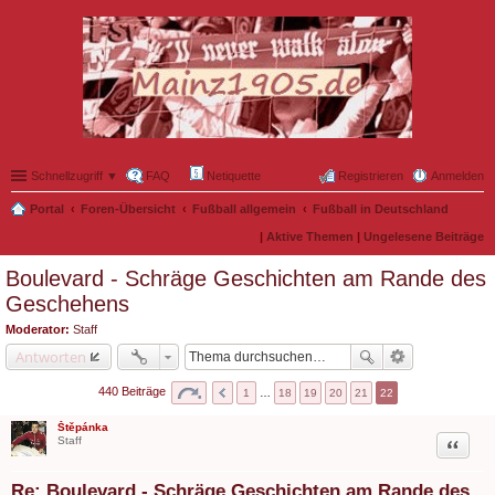
Schnellzugriff ▼
FAQ
Netiquette
Registrieren
Anmelden
Portal
Foren-Übersicht
Fußball allgemein
Fußball in Deutschland
|
Aktive Themen
|
Ungelesene Beiträge
Boulevard - Schräge Geschichten am Rande des
Geschehens
Moderator:
Staff
Antworten
440 Beiträge
1
…
18
19
20
21
22
Štěpánka
Zitat
Staff
Re: Boulevard - Schräge Geschichten am Rande des