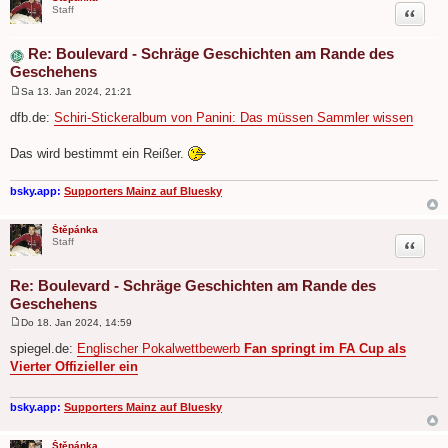
Zitat
Staff
Re: Boulevard - Schräge Geschichten am Rande des
Geschehens
Sa 13. Jan 2024, 21:21
B
e
dfb.de:
Schiri-Stickeralbum von Panini: Das müssen Sammler wissen
i
t
r
Das wird bestimmt ein Reißer.
a
g
bsky.app:
Supporters Mainz auf Bluesky
Štěpánka
Zitat
Staff
Re: Boulevard - Schräge Geschichten am Rande des
Geschehens
Do 18. Jan 2024, 14:59
B
e
spiegel.de:
Englischer Pokalwettbewerb
Fan springt im FA Cup als
i
Vierter Offizieller ein
t
r
a
g
bsky.app:
Supporters Mainz auf Bluesky
Štěpánka