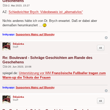
Geschehens
Di 2. Mai 2023, 15:27
B
e
AZ:
Schiedsrichter Brych: Videobeweis ist „alternativlos“
i
t
r
Nichts anderes hätte ich von Dr. Brych erwartet. Daß er dabei aber
a
dermaßen herumkanzlert ...
g
bsky.app:
Supporters Mainz auf Bluesky
Štěpánka
Zitat
Staff
Re: Boulevard - Schräge Geschichten am Rande des
Geschehens
Di 20. Jun 2023, 10:06
B
e
spiegel.de:
Unterstützung vor WM
Französische Fußballer tragen zum
i
Warm-up die Trikots der Frauen
t
r
a
g
bsky.app:
Supporters Mainz auf Bluesky
Štěpánka
Zitat
Staff