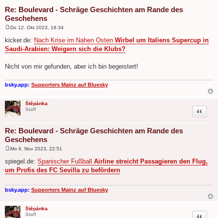
Re: Boulevard - Schräge Geschichten am Rande des
Geschehens
Do 12. Okt 2023, 18:34
B
e
kicker.de:
Nach Krise im Nahen Osten
Wirbel um Italiens Supercup in
i
Saudi-Arabien: Weigern sich die Klubs?
t
r
a
Nicht von mir gefunden, aber ich bin begeistert!
g
bsky.app:
Supporters Mainz auf Bluesky
Štěpánka
Zitat
Staff
Re: Boulevard - Schräge Geschichten am Rande des
Geschehens
Mo 6. Nov 2023, 22:51
B
e
spiegel.de:
Spanischer Fußball
Airline streicht Passagieren den Flug,
i
um Profis des FC Sevilla zu befördern
t
r
a
g
bsky.app:
Supporters Mainz auf Bluesky
Štěpánka
Zitat
Staff