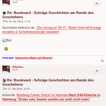
Zitat
Staff
Re: Boulevard - Schräge Geschichten am Rande des
Geschehens
Sa 20. Apr 2024, 17:47
B
e
faszination-fankurve.de:
„Die Lösung ist 50+1!“: Martin Kind will Anzeige
i
erstatten & Sicherheitskonzept verändern
t
r
a
g
.
bsky.app:
Supporters Mainz auf Bluesky
Štěpánka
Zitat
Staff
Re: Boulevard - Schräge Geschichten am Rande des
Geschehens
Fr 17. Okt 2025, 10:37
B
e
kicker.de:
Moorburg-Trainer Stritzki im Interview
Nach 0:66-Klatsche in
i
Hamburg: "Erster oder Zweiter werden wir wohl nicht mehr"
t
r
a