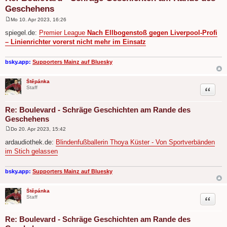
Geschehens
Mo 10. Apr 2023, 16:26
B
e
spiegel.de:
Premier League
Nach Ellbogenstoß gegen Liverpool-Profi
i
– Linienrichter vorerst nicht mehr im Einsatz
t
r
a
g
bsky.app:
Supporters Mainz auf Bluesky
Štěpánka
Zitat
Staff
Re: Boulevard - Schräge Geschichten am Rande des
Geschehens
Do 20. Apr 2023, 15:42
B
e
ardaudiothek.de:
Blindenfußballerin Thoya Küster - Von Sportverbänden
i
im Stich gelassen
t
r
a
g
bsky.app:
Supporters Mainz auf Bluesky
Štěpánka
Zitat
Staff
Re: Boulevard - Schräge Geschichten am Rande des