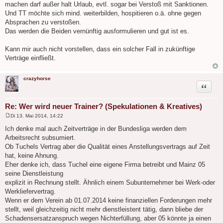
machen darf außer halt Urlaub, evtl. sogar bei Verstoß mit Sanktionen.
Und TT möchte sich mind. weiterbilden, hospitieren o.ä. ohne gegen
Absprachen zu verstoßen.
Das werden die Beiden vernünftig ausformulieren und gut ist es.
Kann mir auch nicht vorstellen, dass ein solcher Fall in zukünftige
Verträge einfließt.
crazyhorse
Zitat
Re: Wer wird neuer Trainer? (Spekulationen & Kreatives)
Di 13. Mai 2014, 14:22
B
e
Ich denke mal auch Zeitverträge in der Bundesliga werden dem
i
Arbeitsrecht subsumiert.
t
r
Ob Tuchels Vertrag aber die Qualität eines Anstellungsvertrags auf Zeit
a
hat, keine Ahnung.
g
Eher denke ich, dass Tuchel eine eigene Firma betreibt und Mainz 05
seine Dienstleistung
explizit in Rechnung stellt. Ähnlich einem Subunternehmer bei Werk-oder
Werkliefervertrag.
Wenn er dem Verein ab 01.07.2014 keine finanziellen Forderungen mehr
stellt, weil gleichzeitig nicht mehr dienstleistent tätig, dann bliebe der
Schadensersatzanspruch wegen Nichterfüllung, aber 05 könnte ja einen