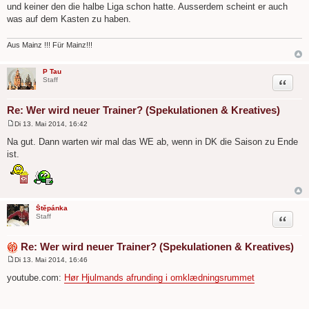
und keiner den die halbe Liga schon hatte. Ausserdem scheint er auch
t
r
was auf dem Kasten zu haben.
a
g
Aus Mainz !!! Für Mainz!!!
P Tau
Zitat
Staff
Re: Wer wird neuer Trainer? (Spekulationen & Kreatives)
Di 13. Mai 2014, 16:42
B
e
Na gut. Dann warten wir mal das WE ab, wenn in DK die Saison zu Ende
i
ist.
t
r
a
g
Štěpánka
Zitat
Staff
Re: Wer wird neuer Trainer? (Spekulationen & Kreatives)
Di 13. Mai 2014, 16:46
B
e
youtube.com:
Hør Hjulmands afrunding i omklædningsrummet
i
t
r
a