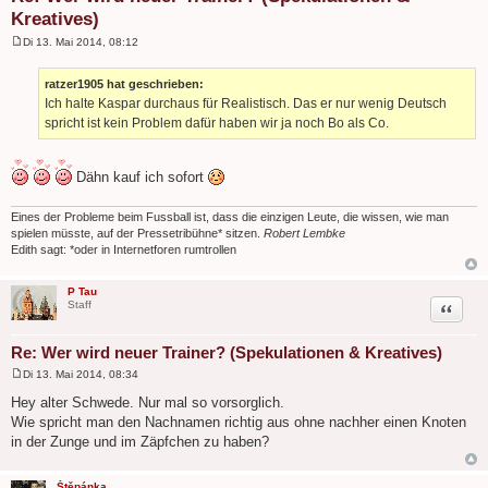
Kreatives)
Di 13. Mai 2014, 08:12
B
e
i
ratzer1905 hat geschrieben:
t
Ich halte Kaspar durchaus für Realistisch. Das er nur wenig Deutsch
r
a
spricht ist kein Problem dafür haben wir ja noch Bo als Co.
g
Dähn kauf ich sofort
Eines der Probleme beim Fussball ist, dass die einzigen Leute, die wissen, wie man
spielen müsste, auf der Pressetribühne* sitzen.
Robert Lembke
Edith sagt: *oder in Internetforen rumtrollen
P Tau
Zitat
Staff
Re: Wer wird neuer Trainer? (Spekulationen & Kreatives)
Di 13. Mai 2014, 08:34
B
e
Hey alter Schwede. Nur mal so vorsorglich.
i
Wie spricht man den Nachnamen richtig aus ohne nachher einen Knoten
t
r
in der Zunge und im Zäpfchen zu haben?
a
g
Štěpánka