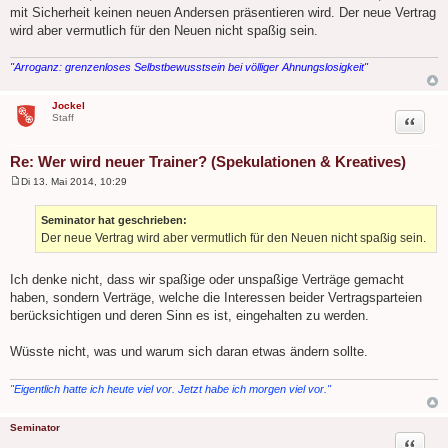
mit Sicherheit keinen neuen Andersen präsentieren wird. Der neue Vertrag
wird aber vermutlich für den Neuen nicht spaßig sein.
"Arroganz: grenzenloses Selbstbewusstsein bei völliger Ahnungslosigkeit"
Jockel
Zitat
Staff
Re: Wer wird neuer Trainer? (Spekulationen & Kreatives)
Di 13. Mai 2014, 10:29
B
e
i
Seminator hat geschrieben:
t
Der neue Vertrag wird aber vermutlich für den Neuen nicht spaßig sein.
r
a
g
Ich denke nicht, dass wir spaßige oder unspaßige Verträge gemacht
haben, sondern Verträge, welche die Interessen beider Vertragsparteien
berücksichtigen und deren Sinn es ist, eingehalten zu werden.
Wüsste nicht, was und warum sich daran etwas ändern sollte.
"Eigentlich hatte ich heute viel vor. Jetzt habe ich morgen viel vor."
Seminator
Zitat