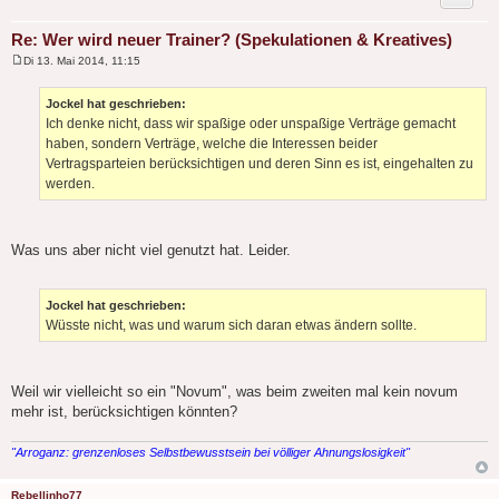
Re: Wer wird neuer Trainer? (Spekulationen & Kreatives)
Di 13. Mai 2014, 11:15
B
e
i
Jockel hat geschrieben:
t
Ich denke nicht, dass wir spaßige oder unspaßige Verträge gemacht
r
a
haben, sondern Verträge, welche die Interessen beider
g
Vertragsparteien berücksichtigen und deren Sinn es ist, eingehalten zu
werden.
Was uns aber nicht viel genutzt hat. Leider.
Jockel hat geschrieben:
Wüsste nicht, was und warum sich daran etwas ändern sollte.
Weil wir vielleicht so ein "Novum", was beim zweiten mal kein novum
mehr ist, berücksichtigen könnten?
"Arroganz: grenzenloses Selbstbewusstsein bei völliger Ahnungslosigkeit"
Rebellinho77