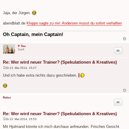
g
Jaja, der Jürgen.
abendblatt.de
Kloppo sagte zu mir: Andersen musst du sofort verhaften
Oh Captain, mein Captain!
P Tau
Zitat
Staff
Re: Wer wird neuer Trainer? (Spekulationen & Kreatives)
Di 13. Mai 2014, 15:27
B
e
Und ich habe extra nichts dazu geschrieben.
i
t
r
a
g
Rolex
Zitat
Re: Wer wird neuer Trainer? (Spekulationen & Kreatives)
Di 13. Mai 2014, 15:53
B
e
Mit Hjulmand könnte ich mich durchaus anfreunden. Frisches Gesicht
i