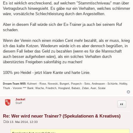
Es ist wirklich erschreckend, auf welchem "Stammtischniveau" man über
Vertragsbruch hinwegsieht. Es gäbe nur ein Verhalten, welches schlimmer
wäre, vorsätzliche Schlechtleistung durch den Angestellten.
Aber in diesem Fall würde sich der Ex-Trainer ja auch bei seinem Ruf
schaden.
Wenn der Verein noch einen müden Cent mehr bezahlt, als er muss, krieg
ich das kalte Kotzen. Wiederum würde ich es aber dennoch begrüßen, in
diesem Fall lieber das Geld zu bezahlen (wenn es für die Mannschaft
auch besser aufgehoben wäre), als ein solches Verhalten durch
überstürztes Freigeben salonfähig zu machen!
100% pro Heidel - jetzt klare Kante und harte Linie.
Dream-Team M05:
Kuhnert - Rose, Noveski, Bungert, Pospech - Soto, Andreasen - Schürrle, Holtby,
Thurk - Voronin *** Bank: Wache, Friedrich, Hoogland, Babatz, Zidan, Auer, Szalai
Jockel
Zitat
Staff
Re: Wer wird neuer Trainer? (Spekulationen & Kreatives)
Di 13. Mai 2014, 12:33
B
e
i