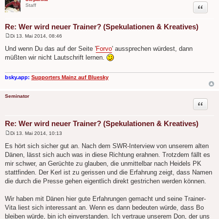
Zitat
Staff
Re: Wer wird neuer Trainer? (Spekulationen & Kreatives)
Di 13. Mai 2014, 08:46
B
e
Und wenn Du das auf der Seite '
Forvo
' aussprechen würdest, dann
i
müßten wir nicht Lautschrift lernen.
t
r
a
g
bsky.app:
Supporters Mainz auf Bluesky
Seminator
Zitat
Re: Wer wird neuer Trainer? (Spekulationen & Kreatives)
Di 13. Mai 2014, 10:13
B
e
Es hört sich sicher gut an. Nach dem SWR-Interview von unserem alten
i
Dänen, lässt sich auch was in diese Richtung erahnen. Trotzdem fällt es
t
r
mir schwer, an Gerüchte zu glauben, die unmittelbar nach Heidels PK
a
stattfinden. Der Kerl ist zu gerissen und die Erfahrung zeigt, dass Namen
g
die durch die Presse gehen eigentlich direkt gestrichen werden können.
Wir haben mit Dänen hier gute Erfahrungen gemacht und seine Trainer-
Vita liest sich interessant an. Wenn es dann bedeuten würde, dass Bo
bleiben würde, bin ich einverstanden. Ich vertraue unserem Don, der uns