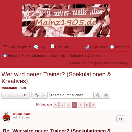
Schnellzugriff ▼
FAQ
Netiquette
Registrieren
Anmelden
Portal
Foren-Übersicht
Mainz 05
Transfers & Gerüchte
|
Aktive Themen
|
Ungelesene Beiträge
Wer wird neuer Trainer? (Spekulationen &
Kreatives)
Moderator:
Staff
Antworten
90 Beiträge
1
2
3
4
5
unique-dane
Zitat
Administrator
Re: Wer wird neuer Trainer? (Spekulationen &