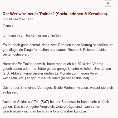
Zitat
Re: Wer wird neuer Trainer? (Spekulationen & Kreatives)
Di 13. Mai 2014, 11:30
B
e
Genau.
i
t
r
Ich kann mich Jockel nur anschließen.
a
g
Es ist doch ganz normal, dass zwei Parteien einen Vertrag schließen um
grundlegende Dinge festhalten und daraus Rechte & Pflichten beider
Seiten definieren.
Hätte der Ex-Trainer gewollt, hätte man auch bis 2014 den Vertrag
geschlossen oder man hätte genau geregelt, unter welchen Umständen
(z.B. Ablöse, keine Spieler dürfen 12 Monate zum neuen Verein
wechseln, etc.) er ggf. früher rausdarf (Ausstiegsklausel)
Das ist der Sinn eines Vertrages: Beide Parteien wissen, worauf sie sich
einlassen.
Auch ein Soldat auf Zeit (SaZ) bei der Bundeswehr kann nicht einfach
gehen. Das ist ein guter Vergleich. Zeitverträge sind - wie schon
geschrieben - nicht einfach ohne Grund vorher kündbar.