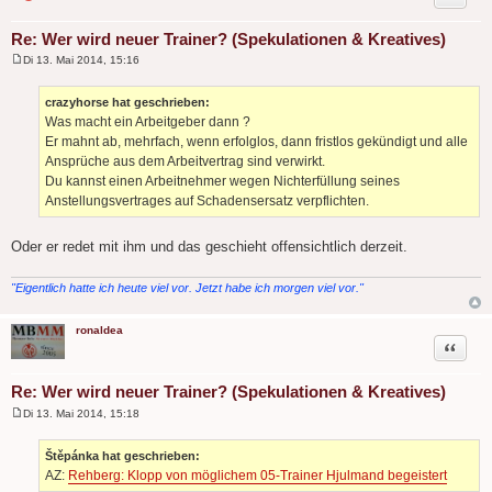
Re: Wer wird neuer Trainer? (Spekulationen & Kreatives)
Di 13. Mai 2014, 15:16
B
e
i
crazyhorse hat geschrieben:
t
Was macht ein Arbeitgeber dann ?
r
a
Er mahnt ab, mehrfach, wenn erfolglos, dann fristlos gekündigt und alle
g
Ansprüche aus dem Arbeitvertrag sind verwirkt.
Du kannst einen Arbeitnehmer wegen Nichterfüllung seines
Anstellungsvertrages auf Schadensersatz verpflichten.
Oder er redet mit ihm und das geschieht offensichtlich derzeit.
"Eigentlich hatte ich heute viel vor. Jetzt habe ich morgen viel vor."
ronaldea
Zitat
Re: Wer wird neuer Trainer? (Spekulationen & Kreatives)
Di 13. Mai 2014, 15:18
B
e
i
Štěpánka hat geschrieben:
t
AZ:
Rehberg: Klopp von möglichem 05-Trainer Hjulmand begeistert
r
a