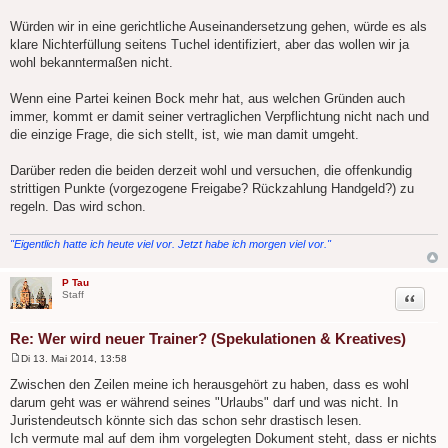
Würden wir in eine gerichtliche Auseinandersetzung gehen, würde es als
klare Nichterfüllung seitens Tuchel identifiziert, aber das wollen wir ja
wohl bekanntermaßen nicht.
Wenn eine Partei keinen Bock mehr hat, aus welchen Gründen auch
immer, kommt er damit seiner vertraglichen Verpflichtung nicht nach und
die einzige Frage, die sich stellt, ist, wie man damit umgeht.
Darüber reden die beiden derzeit wohl und versuchen, die offenkundig
strittigen Punkte (vorgezogene Freigabe? Rückzahlung Handgeld?) zu
regeln. Das wird schon.
"Eigentlich hatte ich heute viel vor. Jetzt habe ich morgen viel vor."
P Tau
Zitat
Staff
Re: Wer wird neuer Trainer? (Spekulationen & Kreatives)
Di 13. Mai 2014, 13:58
B
e
Zwischen den Zeilen meine ich herausgehört zu haben, dass es wohl
i
darum geht was er während seines "Urlaubs" darf und was nicht. In
t
r
Juristendeutsch könnte sich das schon sehr drastisch lesen.
a
Ich vermute mal auf dem ihm vorgelegten Dokument steht, dass er nichts
g