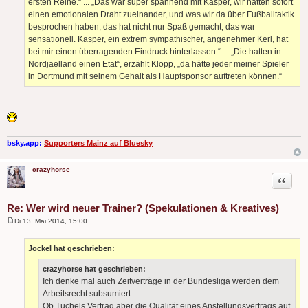
ersten Reihe.“ ... „Das war super spannend mit Kasper, wir hatten sofort
einen emotionalen Draht zueinander, und was wir da über Fußballtaktik
besprochen haben, das hat nicht nur Spaß gemacht, das war
sensationell. Kasper, ein extrem sympathischer, angenehmer Kerl, hat
bei mir einen überragenden Eindruck hinterlassen.“ ... „Die hatten in
Nordjaelland einen Etat“, erzählt Klopp, „da hätte jeder meiner Spieler
in Dortmund mit seinem Gehalt als Hauptsponsor auftreten können.“
bsky.app:
Supporters Mainz auf Bluesky
crazyhorse
Zitat
Re: Wer wird neuer Trainer? (Spekulationen & Kreatives)
Di 13. Mai 2014, 15:00
B
e
i
Jockel hat geschrieben:
t
r
crazyhorse hat geschrieben:
a
g
Ich denke mal auch Zeitverträge in der Bundesliga werden dem
Arbeitsrecht subsumiert.
Ob Tuchels Vertrag aber die Qualität eines Anstellungsvertrags auf