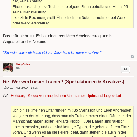
hat, keine Ahnung.
Eher denke ich, dass Tuchel eine eigene Firma betreibt und Mainz 05
seine Dienstleistung
explizit in Rechnung stellt. Ähnlich einem Subunternehmer bei Werk-
oder Werkliefervertrag
Das trifft nicht zu. Er hat einen regulären Arbeitsvertrag und ist
Angestellter des Vereins.
"Eigentlich hatte ich heute viel vor. Jetzt habe ich morgen viel vor."
Štěpánka
Zitat
Staff
Re: Wer wird neuer Trainer? (Spekulationen & Kreatives)
Di 13. Mai 2014, 14:37
B
e
AZ:
Rehberg: Klopp von möglichem 05-Trainer Hjulmand begeistert
i
t
r
a
„Ich bin seit meinen Erfahrungen mit Bo Svensson und Leon Andreasen
g
von jeher der Meinung, dass man als Trainer immer einen Dänen in der
Mannschaft haben sollte“, erklärte Klopp ... „Die Dänen sind taktisch
hochinteressiert, und das sind kernige Typen, die gehen auf dem Platz
voran. Und wenn es an die Feierei geht, dann stehen die auch in der