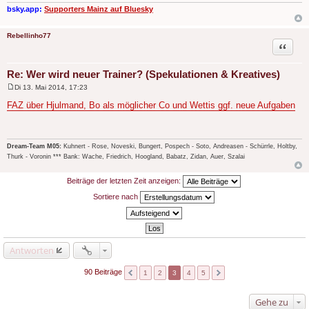
g
bsky.app:
Supporters Mainz auf Bluesky
Rebellinho77
Zitat
Re: Wer wird neuer Trainer? (Spekulationen & Kreatives)
Di 13. Mai 2014, 17:23
B
e
FAZ über Hjulmand, Bo als möglicher Co und Wettis ggf. neue Aufgaben
i
t
r
a
g
Dream-Team M05:
Kuhnert - Rose, Noveski, Bungert, Pospech - Soto, Andreasen - Schürrle, Holtby,
Thurk - Voronin *** Bank: Wache, Friedrich, Hoogland, Babatz, Zidan, Auer, Szalai
Beiträge der letzten Zeit anzeigen:
Sortiere nach
Antworten
90 Beiträge
1
2
3
4
5
Gehe zu