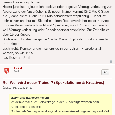
neuen Trainer verpflichten.
Heisst juristisch, glaube ich positive oder negative Vertragsverletzung zur
Abgrenzung der Ansprüche. Z.B. neuer Trainer kommt für 2 Mio € Gage
p.a. , dann bleibt Tuchel für 1 Mio schadensersatzpflichtig. Tuchel ist
sehr clever und hat mit Sicherheit einen Rechtsverdreher nebst Konzept.
Für den Verein sehe ich nicht viel Spielraum, sprich 1 Jahr Berufsverbot,
weil Vertragsverletzung oder Schadensersatzansprüche. Zur Zeit gibt es
über 15 verfügbare
Bulitrainer. Und das die ganze Sache Mainz 05 plötzlich und vorbereitet
trifft, klappt
auch nicht. Könnte für die Trainergilde in der Buli ein Präzedenzfall
werden, so wie 1995
das Bosman-Urteil.
Jockel
Zitat
Staff
Re: Wer wird neuer Trainer? (Spekulationen & Kreatives)
Di 13. Mai 2014, 14:33
B
e
i
crazyhorse hat geschrieben:
t
Ich denke mal auch Zeitverträge in der Bundesliga werden dem
r
a
Arbeitsrecht subsumiert.
g
Ob Tuchels Vertrag aber die Qualität eines Anstellungsvertrags auf Zeit