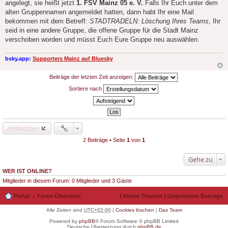
angelegt, sie heißt jetzt
1. FSV Mainz 05 e. V.
Falls Ihr Euch unter dem
alten Gruppennamen angemeldet hatten, dann habt Ihr eine Mail
bekommen mit dem Betreff:
STADTRADELN: Löschung Ihres Teams
, Ihr
seid in eine andere Gruppe, die offene Gruppe für die Stadt Mainz
verschoben worden und müsst Euch Eure Gruppe neu auswählen.
bsky.app:
Supporters Mainz auf Bluesky
Beiträge der letzten Zeit anzeigen:
Sortiere nach
Antworten
2 Beiträge • Seite
1
von
1
Gehe zu
WER IST ONLINE?
Mitglieder in diesem Forum: 0 Mitglieder und 3 Gäste
Portal
Foren-Übersicht
|
Aktive Themen
|
Ungelesene Beiträge
Alle Zeiten sind
UTC+02:00
|
Cookies löschen
|
Das Team
Powered by
phpBB
® Forum Software © phpBB Limited
Deutsche Übersetzung durch
phpBB.de