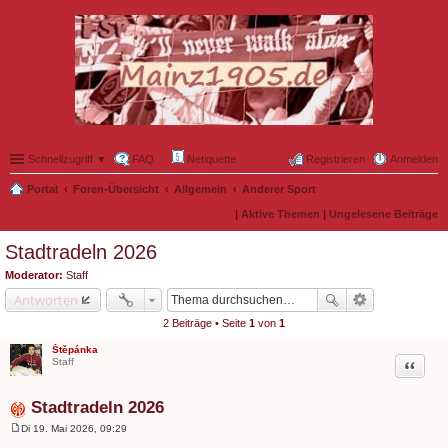
Schnellzugriff ▼
FAQ
Netiquette
Registrieren
Anmelden
Portal
Foren-Übersicht
Allgemein
Anderer Sport
|
Aktive Themen
|
Ungelesene Beiträge
Stadtradeln 2026
Moderator:
Staff
Antworten
2 Beiträge • Seite
1
von
1
Štěpánka
Zitat
Staff
Stadtradeln 2026
Di 19. Mai 2026, 09:29
B