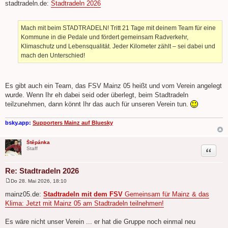
e
stadtradeln.de:
Stadtradeln 2026
i
t
r
a
Mach mit beim STADTRADELN! Tritt 21 Tage mit deinem Team für eine
g
Kommune in die Pedale und fördert gemeinsam Radverkehr,
Klimaschutz und Lebensqualität. Jeder Kilometer zählt – sei dabei und
mach den Unterschied!
Es gibt auch ein Team, das FSV Mainz 05 heißt und vom Verein angelegt
wurde. Wenn Ihr eh dabei seid oder überlegt, beim Stadtradeln
teilzunehmen, dann könnt Ihr das auch für unseren Verein tun.
bsky.app:
Supporters Mainz auf Bluesky
Štěpánka
Zitat
Staff
Re: Stadtradeln 2026
Do 28. Mai 2026, 18:10
B
e
mainz05.de:
Stadtradeln mit dem FSV
Gemeinsam für Mainz & das
i
Klima: Jetzt mit Mainz 05 am Stadtradeln teilnehmen!
t
r
a
Es wäre nicht unser Verein ... er hat die Gruppe noch einmal neu
g