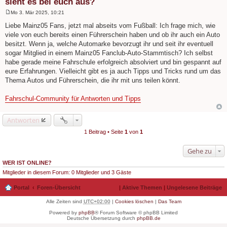
sieht es bei euch aus?
Mo 3. Mär 2025, 10:21
B
e
Liebe Mainz05 Fans, jetzt mal abseits vom Fußball: Ich frage mich, wie
i
viele von euch bereits einen Führerschein haben und ob ihr auch ein Auto
t
r
besitzt. Wenn ja, welche Automarke bevorzugt ihr und seit ihr eventuell
a
sogar Mitglied in einem Mainz05 Fanclub-Auto-Stammtisch? Ich selbst
g
habe gerade meine Fahrschule erfolgreich absolviert und bin gespannt auf
eure Erfahrungen. Vielleicht gibt es ja auch Tipps und Tricks rund um das
Thema Autos und Führerschein, die ihr mit uns teilen könnt.
Fahrschul-Community für Antworten und Tipps
Antworten
1 Beitrag • Seite
1
von
1
Gehe zu
WER IST ONLINE?
Mitglieder in diesem Forum: 0 Mitglieder und 3 Gäste
Portal
Foren-Übersicht
|
Aktive Themen
|
Ungelesene Beiträge
Alle Zeiten sind
UTC+02:00
|
Cookies löschen
|
Das Team
Powered by
phpBB
® Forum Software © phpBB Limited
Deutsche Übersetzung durch
phpBB.de