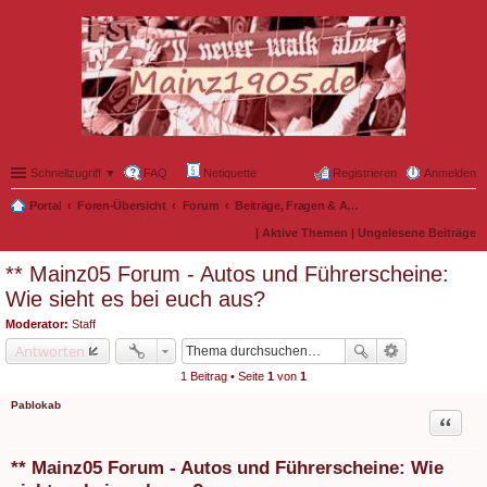
Schnellzugriff ▼
FAQ
Netiquette
Registrieren
Anmelden
Portal
Foren-Übersicht
Forum
Beiträge, Fragen & Ankündigungen rund um's Forum
|
Aktive Themen
|
Ungelesene Beiträge
** Mainz05 Forum - Autos und Führerscheine:
Wie sieht es bei euch aus?
Moderator:
Staff
Antworten
1 Beitrag • Seite
1
von
1
Pablokab
Zitat
** Mainz05 Forum - Autos und Führerscheine: Wie