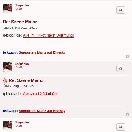
Štěpánka
Zitat
Staff
Re: Szene Mainz
Di 23. Mai 2023, 16:52
B
e
q-block.de:
Alle im Trikot nach Dortmund!
i
t
r
a
g
bsky.app:
Supporters Mainz auf Bluesky
Štěpánka
Zitat
Staff
Re: Szene Mainz
Mi 2. Aug 2023, 23:33
B
e
q-block.de:
Abschied Südtribüne
i
t
r
a
g
bsky.app:
Supporters Mainz auf Bluesky
Štěpánka
Zitat
Staff