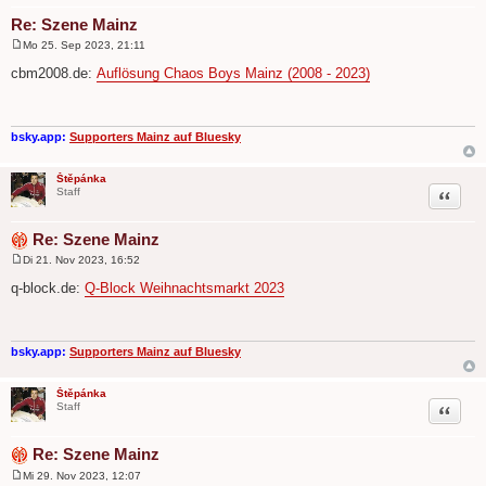
Re: Szene Mainz
Mo 25. Sep 2023, 21:11
B
e
cbm2008.de:
Auflösung Chaos Boys Mainz (2008 - 2023)
i
t
r
a
g
bsky.app:
Supporters Mainz auf Bluesky
Štěpánka
Zitat
Staff
Re: Szene Mainz
Di 21. Nov 2023, 16:52
B
e
q-block.de:
Q-Block Weihnachtsmarkt 2023
i
t
r
a
g
bsky.app:
Supporters Mainz auf Bluesky
Štěpánka
Zitat
Staff
Re: Szene Mainz
Mi 29. Nov 2023, 12:07
B