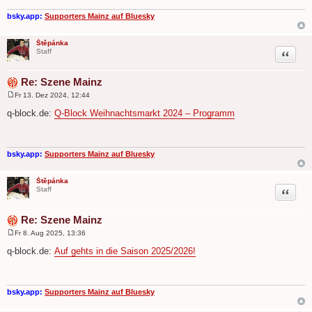
a
g
bsky.app:
Supporters Mainz auf Bluesky
Štěpánka
Zitat
Staff
Re: Szene Mainz
Fr 13. Dez 2024, 12:44
B
e
q-block.de:
Q-Block Weihnachtsmarkt 2024 – Programm
i
t
r
a
g
bsky.app:
Supporters Mainz auf Bluesky
Štěpánka
Zitat
Staff
Re: Szene Mainz
Fr 8. Aug 2025, 13:36
B
e
q-block.de:
Auf gehts in die Saison 2025/2026!
i
t
r
a
g
bsky.app:
Supporters Mainz auf Bluesky