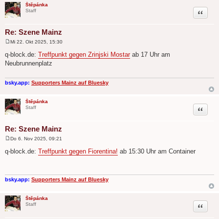
Štěpánka
Zitat
Staff
Re: Szene Mainz
Mi 22. Okt 2025, 15:30
B
e
q-block.de:
Treffpunkt gegen Zrinjski Mostar
ab 17 Uhr am
i
Neubrunnenplatz
t
r
a
g
bsky.app:
Supporters Mainz auf Bluesky
Štěpánka
Zitat
Staff
Re: Szene Mainz
Do 6. Nov 2025, 09:21
B
e
q-block.de:
Treffpunkt gegen Fiorentina!
ab 15:30 Uhr am Container
i
t
r
a
g
bsky.app:
Supporters Mainz auf Bluesky
Štěpánka
Zitat
Staff