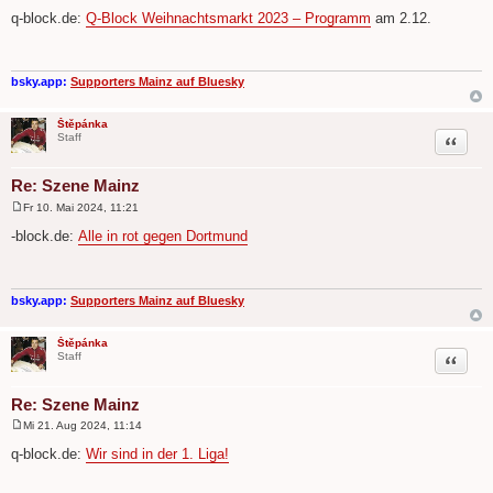
e
q-block.de:
Q-Block Weihnachtsmarkt 2023 – Programm
am 2.12.
i
t
r
a
g
bsky.app:
Supporters Mainz auf Bluesky
Štěpánka
Zitat
Staff
Re: Szene Mainz
Fr 10. Mai 2024, 11:21
B
e
-block.de:
Alle in rot gegen Dortmund
i
t
r
a
g
bsky.app:
Supporters Mainz auf Bluesky
Štěpánka
Zitat
Staff
Re: Szene Mainz
Mi 21. Aug 2024, 11:14
B
e
q-block.de:
Wir sind in der 1. Liga!
i
t
r