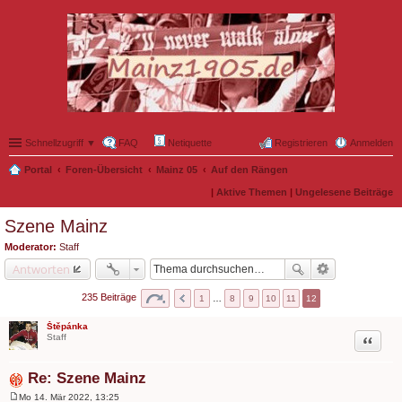
Schnellzugriff ▼
FAQ
Netiquette
Registrieren
Anmelden
Portal
Foren-Übersicht
Mainz 05
Auf den Rängen
|
Aktive Themen
|
Ungelesene Beiträge
Szene Mainz
Moderator:
Staff
Antworten
235 Beiträge
1
…
8
9
10
11
12
Štěpánka
Zitat
Staff
Re: Szene Mainz
Mo 14. Mär 2022, 13:25