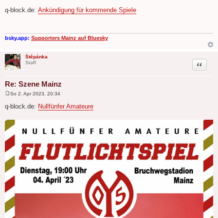
B
e
q-block.de:
Ankündigung für kommende Spiele
i
t
r
a
g
bsky.app:
Supporters Mainz auf Bluesky
Štěpánka
Zitat
Staff
Re: Szene Mainz
So 2. Apr 2023, 20:34
B
e
q-block.de:
Nullfünfer Amateure
i
t
r
a
g