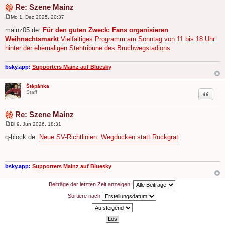
Re: Szene Mainz
Mo 1. Dez 2025, 20:37
B
e
mainz05.de:
Für den guten Zweck: Fans organisieren
i
Weihnachtsmarkt
Vielfältiges Programm am Sonntag von 11 bis 18 Uhr
t
r
hinter der ehemaligen Stehtribüne des Bruchwegstadions
a
g
bsky.app:
Supporters Mainz auf Bluesky
Štěpánka
Zitat
Staff
Re: Szene Mainz
Di 9. Jun 2026, 18:31
B
e
q-block.de:
Neue SV-Richtlinien: Wegducken statt Rückgrat
i
t
r
a
g
bsky.app:
Supporters Mainz auf Bluesky
Beiträge der letzten Zeit anzeigen:
Sortiere nach