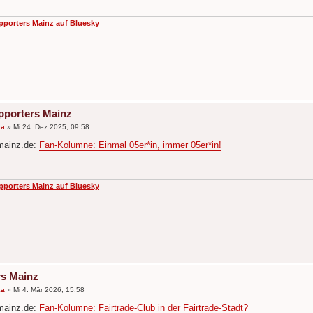
pporters Mainz auf Bluesky
pporters Mainz
ka
»
Mi 24. Dez 2025, 09:58
mainz.de:
Fan-Kolumne: Einmal 05er*in, immer 05er*in!
pporters Mainz auf Bluesky
s Mainz
ka
»
Mi 4. Mär 2026, 15:58
mainz.de:
Fan-Kolumne: Fairtrade-Club in der Fairtrade-Stadt?