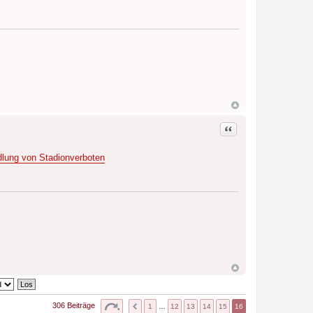
Zitat
dlung von Stadionverboten
306 Beiträge
1
…
12
13
14
15
16