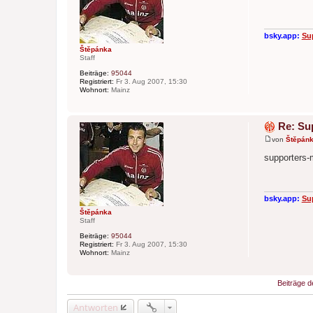
t
r
a
g
bsky.app:
Su
Štěpánka
Staff
Beiträge:
95044
Registriert:
Fr 3. Aug 2007, 15:30
Wohnort:
Mainz
Re: Su
von
Štěpán
B
e
supporters-
i
t
r
a
g
bsky.app:
Su
Štěpánka
Staff
Beiträge:
95044
Registriert:
Fr 3. Aug 2007, 15:30
Wohnort:
Mainz
Beiträge d
Antworten