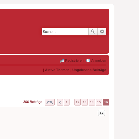
Registrieren
Anmelden
|
Aktive Themen
|
Ungelesene Beiträge
306 Beiträge
1
…
12
13
14
15
16
Zitat