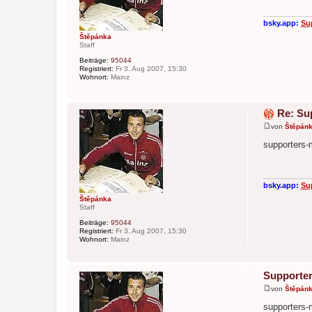
r
a
g
bsky.app:
Su
Štěpánka
Staff
Beiträge:
95044
Registriert:
Fr 3. Aug 2007, 15:30
Wohnort:
Mainz
Re: Su
von
Štěpán
B
e
supporters-
i
t
r
a
g
bsky.app:
Su
Štěpánka
Staff
Beiträge:
95044
Registriert:
Fr 3. Aug 2007, 15:30
Wohnort:
Mainz
Supporter
von
Štěpán
B
e
supporters-
i