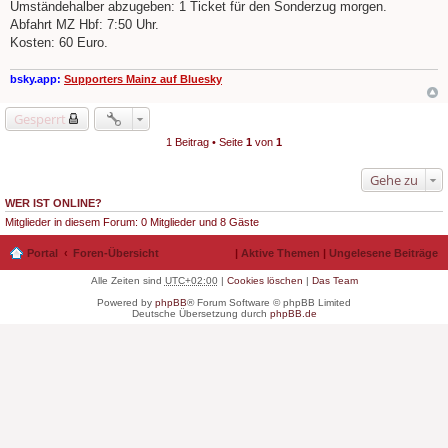
e
Umständehalber abzugeben: 1 Ticket für den Sonderzug morgen.
i
Abfahrt MZ Hbf: 7:50 Uhr.
t
r
Kosten: 60 Euro.
a
g
bsky.app:
Supporters Mainz auf Bluesky
Gesperrt
1 Beitrag • Seite
1
von
1
Gehe zu
WER IST ONLINE?
Mitglieder in diesem Forum: 0 Mitglieder und 8 Gäste
Portal
Foren-Übersicht
|
Aktive Themen
|
Ungelesene Beiträge
Alle Zeiten sind
UTC+02:00
|
Cookies löschen
|
Das Team
Powered by
phpBB
® Forum Software © phpBB Limited
Deutsche Übersetzung durch
phpBB.de