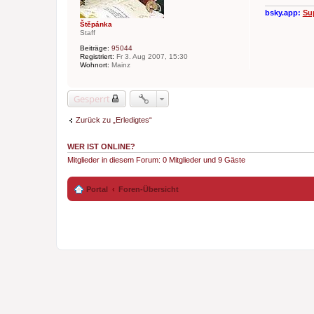
a
g
bsky.app:
Su
Štěpánka
Staff
Beiträge:
95044
Registriert:
Fr 3. Aug 2007, 15:30
Wohnort:
Mainz
Gesperrt
Zurück zu „Erledigtes“
WER IST ONLINE?
Mitglieder in diesem Forum: 0 Mitglieder und 9 Gäste
Portal
Foren-Übersicht