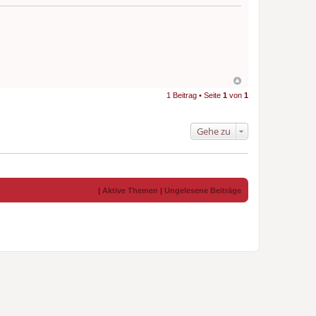
1 Beitrag • Seite
1
von
1
Gehe zu
|
Aktive Themen
|
Ungelesene Beiträge