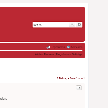
Registrieren
Anmelden
|
Aktive Themen
|
Ungelesene Beiträge
1 Beitrag • Seite
1
von
1
Zitat
rden.