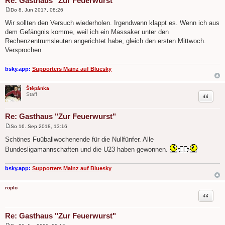
Re: Gasthaus "Zur Feuerwurst"
Do 8. Jun 2017, 08:26
B
e
Wir sollten den Versuch wiederholen. Irgendwann klappt es. Wenn ich aus
i
dem Gefängnis komme, weil ich ein Massaker unter den
t
r
Rechenzentrumsleuten angerichtet habe, gleich den ersten Mittwoch.
a
Versprochen.
g
bsky.app:
Supporters Mainz auf Bluesky
Štěpánka
Zitat
Staff
Re: Gasthaus "Zur Feuerwurst"
So 16. Sep 2018, 13:16
B
e
Schönes Fuüballwochenende für die Nullfünfer. Alle
i
Bundesligamannschaften und die U23 haben gewonnen.
t
r
a
g
bsky.app:
Supporters Mainz auf Bluesky
roplo
Zitat
Re: Gasthaus "Zur Feuerwurst"