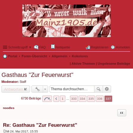
Schnellzugriff ▼
FAQ
Netiquette
Registrieren
Anmelden
Portal
Foren-Übersicht
Allgemein
Kokolores
|
Aktive Themen
|
Ungelesene Beiträge
Gasthaus "Zur Feuerwurst"
Moderator:
Staff
Antworten
6730 Beiträge
1
…
333
334
335
336
337
noodles
Zitat
Re: Gasthaus "Zur Feuerwurst"
Mi 24. Mai 2017, 15:55