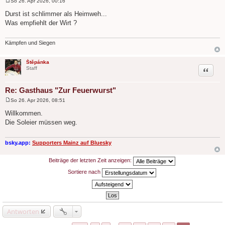
So 26. Apr 2026, 00:16
B
e
Durst ist schlimmer als Heimweh...
i
Was empfiehlt der Wirt ?
t
r
a
g
Kämpfen und Siegen
Štěpánka
Zitat
Staff
Re: Gasthaus "Zur Feuerwurst"
So 26. Apr 2026, 08:51
B
e
Willkommen.
i
Die Soleier müssen weg.
t
r
a
g
bsky.app:
Supporters Mainz auf Bluesky
Beiträge der letzten Zeit anzeigen:
Sortiere nach
Antworten