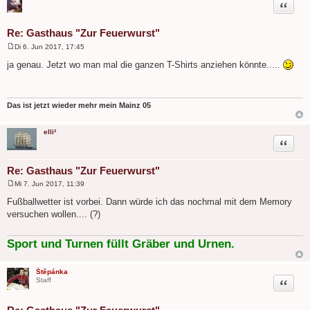
Zitat
Re: Gasthaus "Zur Feuerwurst"
Di 6. Jun 2017, 17:45
B
e
ja genau. Jetzt wo man mal die ganzen T-Shirts anziehen könnte.....
i
t
r
a
g
Das ist jetzt wieder mehr mein Mainz 05
elli²
Zitat
Re: Gasthaus "Zur Feuerwurst"
Mi 7. Jun 2017, 11:39
B
e
Fußballwetter ist vorbei. Dann würde ich das nochmal mit dem Memory
i
versuchen wollen.... (?)
t
r
a
g
Sport und Turnen füllt Gräber und Urnen.
Štěpánka
Zitat
Staff