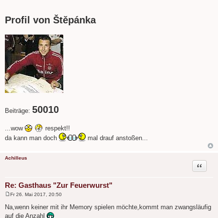
B
e
i
Profil von Štěpánka
t
r
a
g
50010
Beiträge:
...wow
respekt!!
da kann man doch
mal drauf anstoßen...
Achilleus
Zitat
Re: Gasthaus "Zur Feuerwurst"
Fr 26. Mai 2017, 20:50
B
e
Na,wenn keiner mit ihr Memory spielen möchte,kommt man zwangsläufig
i
auf die Anzahl
t