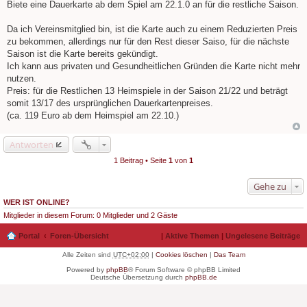
e
Biete eine Dauerkarte ab dem Spiel am 22.1.0 an für die restliche Saison.
i
t
r
Da ich Vereinsmitglied bin, ist die Karte auch zu einem Reduzierten Preis
a
zu bekommen, allerdings nur für den Rest dieser Saiso, für die nächste
g
Saison ist die Karte bereits gekündigt.
Ich kann aus privaten und Gesundheitlichen Gründen die Karte nicht mehr
nutzen.
Preis: für die Restlichen 13 Heimspiele in der Saison 21/22 und beträgt
somit 13/17 des ursprünglichen Dauerkartenpreises.
(ca. 119 Euro ab dem Heimspiel am 22.10.)
Antworten
1 Beitrag • Seite
1
von
1
Gehe zu
WER IST ONLINE?
Mitglieder in diesem Forum: 0 Mitglieder und 2 Gäste
Portal
Foren-Übersicht
|
Aktive Themen
|
Ungelesene Beiträge
Alle Zeiten sind
UTC+02:00
|
Cookies löschen
|
Das Team
Powered by
phpBB
® Forum Software © phpBB Limited
Deutsche Übersetzung durch
phpBB.de