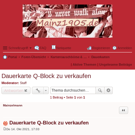
Schnellzugriff ▼
FAQ
Netiquette
Registrieren
Anmelden
Portal
Foren-Übersicht
Kartentauschbörse & Mitfahrgelegenheiten
Dauerkarten
|
Aktive Themen
|
Ungelesene Beiträge
Dauerkarte Q-Block zu verkaufen
Moderator:
Staff
Antworten
1 Beitrag • Seite
1
von
1
Mainzelmann
Zitat
Dauerkarte Q-Block zu verkaufen
Do 14. Okt 2021, 17:03
B