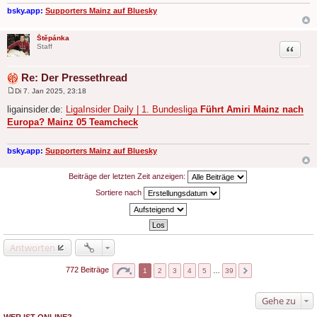
bsky.app:
Supporters Mainz auf Bluesky
Štěpánka
Zitat
Staff
Re: Der Pressethread
Di 7. Jan 2025, 23:18
B
e
ligainsider.de:
LigaInsider Daily | 1. Bundesliga
Führt Amiri Mainz nach
i
Europa? Mainz 05 Teamcheck
t
r
a
g
bsky.app:
Supporters Mainz auf Bluesky
Beiträge der letzten Zeit anzeigen:
Sortiere nach
Antworten
772 Beiträge
1
2
3
4
5
…
39
Gehe zu
WER IST ONLINE?