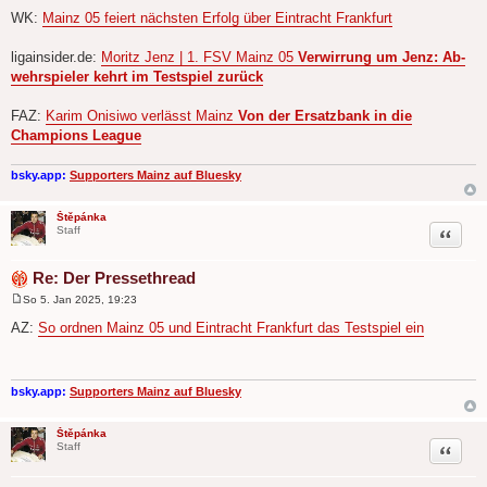
WK:
Mainz 05 feiert nächsten Erfolg über Eintracht Frankfurt
ligainsider.de:
Moritz Jenz | 1. FSV Mainz 05
Verwirrung um Jenz: Ab­
wehrspie­ler kehrt im Testspiel zurück
FAZ:
Karim Onisiwo verlässt Mainz
Von der Ersatzbank in die
Champions League
bsky.app:
Supporters Mainz auf Bluesky
Štěpánka
Zitat
Staff
Re: Der Pressethread
So 5. Jan 2025, 19:23
B
e
AZ:
So ordnen Mainz 05 und Eintracht Frankfurt das Testspiel ein
i
t
r
a
g
bsky.app:
Supporters Mainz auf Bluesky
Štěpánka
Zitat
Staff