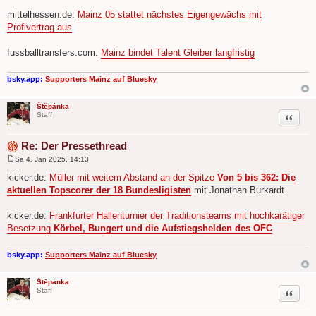
mittelhessen.de:
Mainz 05 stattet nächstes Eigengewächs mit
Profivertrag aus
fussballtransfers.com:
Mainz bindet Talent Gleiber langfristig
bsky.app:
Supporters Mainz auf Bluesky
Štěpánka
Zitat
Staff
Re: Der Pressethread
Sa 4. Jan 2025, 14:13
B
e
kicker.de:
Müller mit weitem Abstand an der Spitze
Von 5 bis 362: Die
i
aktuellen Topscorer der 18 Bundesligisten
mit Jonathan Burkardt
t
r
a
kicker.de:
Frankfurter Hallenturnier der Traditionsteams mit hochkarätiger
g
Besetzung
Körbel, Bungert und die Aufstiegshelden des OFC
bsky.app:
Supporters Mainz auf Bluesky
Štěpánka
Zitat
Staff