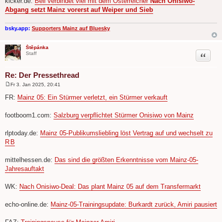
kicker.de:
Bell verbindet viel mit dem Österreicher
Nach Onisiwo-
g
Abgang setzt Mainz vorerst auf Weiper und Sieb
bsky.app:
Supporters Mainz auf Bluesky
Štěpánka
Zitat
Staff
Re: Der Pressethread
Fr 3. Jan 2025, 20:41
B
e
FR:
Mainz 05: Ein Stürmer verletzt, ein Stürmer verkauft
i
t
r
footboom1.com:
Salzburg verpflichtet Stürmer Onisiwo von Mainz
a
g
rlptoday.de:
Mainz 05-Publikumsliebling löst Vertrag auf und wechselt zu
R
B
.
mittelhessen.de:
Das sind die größten Erkenntnisse vom Mainz-05-
Jahresauftakt
WK:
Nach Onisiwo-Deal: Das plant Mainz 05 auf dem Transfermarkt
echo-online.de:
Mainz-05-Trainingsupdate: Burkardt zurück, Amiri pausiert