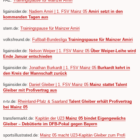
FAZ:
Trainingspause für Mainzer Amiri
ligainsider.de:
Nadiem Amiri | 1. FSV Mainz 05
Amiri setzt in den
kommenden Tagen aus
stern.de:
Trainingspause für Mainzer Amiri
volksfreund.de:
Fußball-Bundesliga
Trainingspause für Mainzer Amiri
ligainsider.de:
Nelson Weiper | 1. FSV Mainz 05
Über Weiper-Leihe wird
Ende Januar entschieden
ligainsider.de:
Jonathan Burkardt | 1. FSV Mainz 05
Burkardt kehrt in
den Kreis der Mannschaft zurück
ligainsider.de:
Daniel Gleiber | 1. FSV Mainz 05
Mainz stattet Talent
Gleiber mit Profivertrag aus
n-tv.de:
Rheinland-Pfalz & Saarland
Talent Gleiber erhält Profivertrag
bei Mainz 05
transfermarkt.de:
Kapitän der U23
Mainz 05 bindet Eigengewächs
Gleiber – Debütierte im DFB-Pokal gegen Bayern
sportsillustrated.de:
Mainz 05 macht U23-Kapitän Gleiber zum Profi