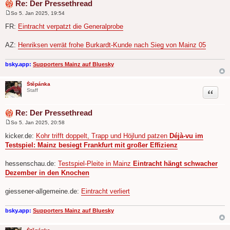
Re: Der Pressethread
So 5. Jan 2025, 19:54
B
e
FR:
Eintracht verpatzt die Generalprobe
i
t
r
AZ:
Henriksen verrät frohe Burkardt-Kunde nach Sieg von Mainz 05
a
g
bsky.app:
Supporters Mainz auf Bluesky
Štěpánka
Zitat
Staff
Re: Der Pressethread
So 5. Jan 2025, 20:58
B
e
kicker.de:
Kohr trifft doppelt, Trapp und Höjlund patzen
Déjà-vu im
i
Testspiel: Mainz besiegt Frankfurt mit großer Effizienz
t
r
a
hessenschau.de:
Testspiel-Pleite in Mainz
Eintracht hängt schwacher
g
Dezember in den Knochen
giessener-allgemeine.de:
Eintracht verliert
bsky.app:
Supporters Mainz auf Bluesky