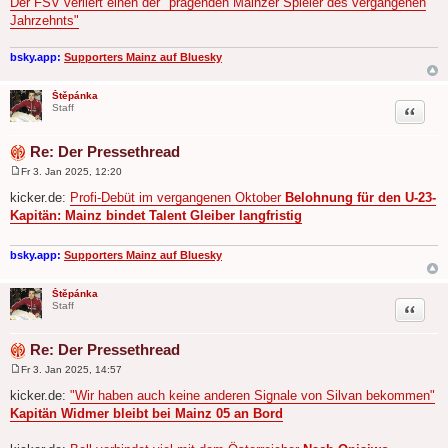
Der FSV verliert einen der "prägenden Mainzer Spieler des vergangenen
Jahrzehnts"
bsky.app:
Supporters Mainz auf Bluesky
Štěpánka
Zitat
Staff
Re: Der Pressethread
Fr 3. Jan 2025, 12:20
B
e
kicker.de:
Profi-Debüt im vergangenen Oktober
Belohnung für den U-23-
i
Kapitän: Mainz bindet Talent Gleiber langfristig
t
r
a
g
bsky.app:
Supporters Mainz auf Bluesky
Štěpánka
Zitat
Staff
Re: Der Pressethread
Fr 3. Jan 2025, 14:57
B
e
kicker.de:
"Wir haben auch keine anderen Signale von Silvan bekommen"
i
Kapitän Widmer bleibt bei Mainz 05 an Bord
t
r
a