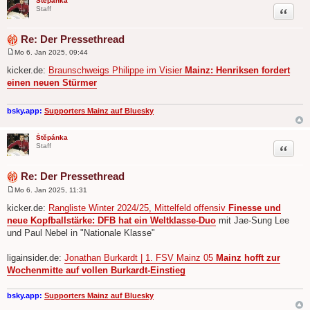
Štěpánka
Zitat
Staff
Re: Der Pressethread
Mo 6. Jan 2025, 09:44
B
e
kicker.de:
Braunschweigs Philippe im Visier
Mainz: Henriksen fordert
i
einen neuen Stürmer
t
r
a
g
bsky.app:
Supporters Mainz auf Bluesky
Štěpánka
Zitat
Staff
Re: Der Pressethread
Mo 6. Jan 2025, 11:31
B
e
kicker.de:
Rangliste Winter 2024/25, Mittelfeld offensiv
Finesse und
i
neue Kopfballstärke: DFB hat ein Weltklasse-Duo
mit Jae-Sung Lee
t
r
und Paul Nebel in "Nationale Klasse"
a
g
ligainsider.de:
Jonathan Burkardt | 1. FSV Mainz 05
Mainz hofft zur
Wochenmitte auf vollen Bur­kardt-Einstieg
bsky.app:
Supporters Mainz auf Bluesky