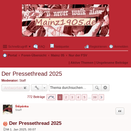
Schnellzugriff ▼
FAQ
Netiquette
Registrieren
Anmelden
Portal
Foren-Übersicht
Mainz 05
Nur der FSV
|
Aktive Themen
|
Ungelesene Beiträge
Der Pressethread 2025
Moderator:
Staff
Antworten
772 Beiträge
1
2
3
4
5
…
39
Štěpánka
Zitat
Staff
Der Pressethread 2025
Mi 1. Jan 2025, 00:07