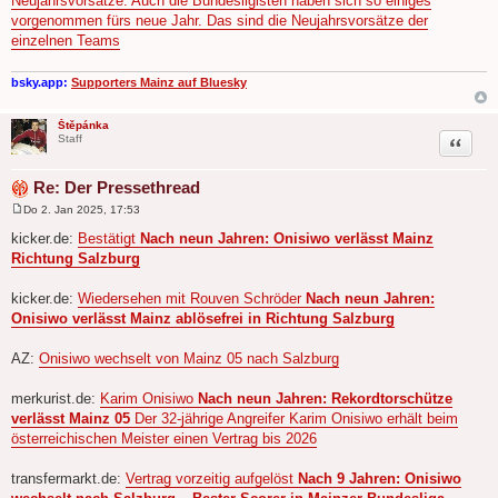
Neujahrsvorsätze. Auch die Bundesligisten haben sich so einiges
a
vorgenommen fürs neue Jahr. Das sind die Neujahrsvorsätze der
g
einzelnen Teams
bsky.app:
Supporters Mainz auf Bluesky
Štěpánka
Zitat
Staff
Re: Der Pressethread
Do 2. Jan 2025, 17:53
B
e
kicker.de:
Bestätigt
Nach neun Jahren: Onisiwo verlässt Mainz
i
Richtung Salzburg
t
r
a
kicker.de:
Wiedersehen mit Rouven Schröder
Nach neun Jahren:
g
Onisiwo verlässt Mainz ablösefrei in Richtung Salzburg
AZ:
Onisiwo wechselt von Mainz 05 nach Salzburg
merkurist.de:
Karim Onisiwo
Nach neun Jahren: Rekordtorschütze
verlässt Mainz 05
Der 32-jährige Angreifer Karim Onisiwo erhält beim
österreichischen Meister einen Vertrag bis 2026
transfermarkt.de:
Vertrag vorzeitig aufgelöst
Nach 9 Jahren: Onisiwo