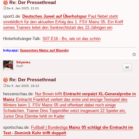
Re: Der Pressethread
Sa 4. Jan 2025, 21:01
B
e
sport1.de:
Deutsches Juwel auf Überholspur
Paul Nebel steht
i
sinnbildlich für den aktuellen Erfolg des 1. FSV Mainz 05. Ein Kniff
t
r
seines Trainers leitet den Senkrechtstart des 22-Jährigen ein
a
g
Hinterhofsänger-Talk:
S07.E16 - Bo, wie ist das schön
bsky.app:
Supporters Mainz auf Bluesky
Štěpánka
Zitat
Staff
Re: Der Pressethread
So 5. Jan 2025, 18:13
B
e
hessenschau.de:
Nur Brown trifft
Eintracht verpatzt XL-Generalprobe in
i
Mainz
Eintracht Frankfurt verliert das erste und einzige Testspiel des
t
r
Winters beim 1. FSV Mainz 05 und offenbart dabei noch einige
a
Schwächen. Trainer Dino Toppmöller setzt insgesamt 22 Spieler ein,
g
Junior Dina Ebimbe fehlt im Kader
sportschau.de:
Fußball | Bundesliga
Mainz 05 schlägt die Eintracht im
Test - Dominik Kohr trifft doppelt