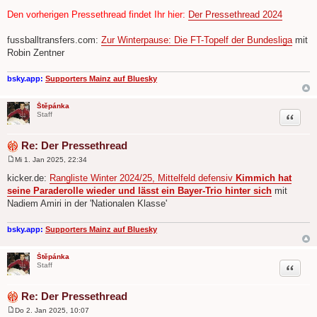
B
e
Den vorherigen Pressethread findet Ihr hier:
Der Pressethread 2024
i
t
r
fussballtransfers.com:
Zur Winterpause: Die FT-Topelf der Bundesliga
mit
a
Robin Zentner
g
bsky.app:
Supporters Mainz auf Bluesky
Štěpánka
Zitat
Staff
Re: Der Pressethread
Mi 1. Jan 2025, 22:34
B
e
kicker.de:
Rangliste Winter 2024/25, Mittelfeld defensiv
Kimmich hat
i
seine Paraderolle wieder und lässt ein Bayer-Trio hinter sich
mit
t
r
Nadiem Amiri in der 'Nationalen Klasse'
a
g
bsky.app:
Supporters Mainz auf Bluesky
Štěpánka
Zitat
Staff
Re: Der Pressethread
Do 2. Jan 2025, 10:07
B