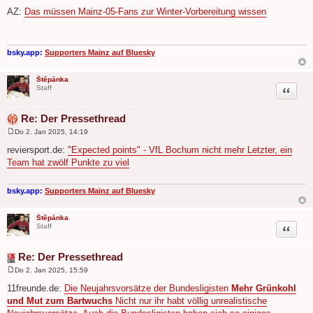
e
AZ:
Das müssen Mainz-05-Fans zur Winter-Vorbereitung wissen
i
t
r
a
g
bsky.app:
Supporters Mainz auf Bluesky
Štěpánka
Zitat
Staff
Re: Der Pressethread
Do 2. Jan 2025, 14:19
B
e
reviersport.de:
"Expected points" - VfL Bochum nicht mehr Letzter, ein
i
Team hat zwölf Punkte zu viel
t
r
a
g
bsky.app:
Supporters Mainz auf Bluesky
Štěpánka
Zitat
Staff
Re: Der Pressethread
Do 2. Jan 2025, 15:59
B
e
11freunde.de:
Die Neujahrsvorsätze der Bundesligisten
Mehr Grünkohl
i
und Mut zum Bartwuchs
Nicht nur ihr habt völlig unrealistische
t
r