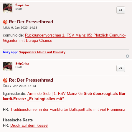
Štěpánka
Zitat
Staff
Re: Der Pressethread
Mo 6. Jan 2025, 14:18
B
e
comunio.de:
Rückrundenvorschau 1. FSV Mainz 05: Plötzlich Comunio-
i
Giganten mit Europa-Chance
t
r
a
g
bsky.app:
Supporters Mainz auf Bluesky
Štěpánka
Zitat
Staff
Re: Der Pressethread
Di 7. Jan 2025, 15:13
B
e
ligainsider.de:
Armindo Sieb | 1. FSV Mainz 05
Sieb überzeugt als Bur­
i
kardt-Ersatz: „Er bringt alles mit“
t
r
a
FR:
Traditionsturnier in der Frankfurter Ballsporthalle mit viel Prominenz
g
Hessische Reste
FR:
Druck auf dem Kessel