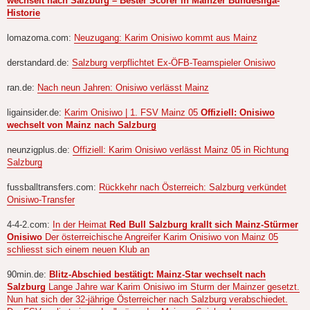
wechselt nach Salzburg – Bester Scorer in Mainzer Bundesliga-
Historie
lomazoma.com:
Neuzugang: Karim Onisiwo kommt aus Mainz
derstandard.de:
Salzburg verpflichtet Ex-ÖFB-Teamspieler Onisiwo
ran.de:
Nach neun Jahren: Onisiwo verlässt Mainz
ligainsider.de:
Karim Onisiwo | 1. FSV Mainz 05
Offiziell: Onisiwo
wechselt von Mainz nach Salzburg
neunzigplus.de:
Offiziell: Karim Onisiwo verlässt Mainz 05 in Richtung
Salzburg
fussballtransfers.com:
Rückkehr nach Österreich: Salzburg verkündet
Onisiwo-Transfer
4-4-2.com:
In der Heimat
Red Bull Salzburg krallt sich Mainz-Stürmer
Onisiwo
Der österreichische Angreifer Karim Onisiwo von Mainz 05
schliesst sich einem neuen Klub an
90min.de:
Blitz-Abschied bestätigt: Mainz-Star wechselt nach
Salzburg
Lange Jahre war Karim Onisiwo im Sturm der Mainzer gesetzt.
Nun hat sich der 32-jährige Österreicher nach Salzburg verabschiedet.