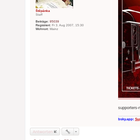
a
g
Štěpánka
Staff
Beiträge:
95039
Registriert:
Fr 3. Aug 2007, 15:30
Wohnort:
Mainz
supporters-
bsky.app:
Su
Antworten