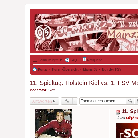
Schnellzugriff ▼
FAQ
Netiquette
Portal
Foren-Übersicht
Mainz 05
Nur der FSV
11. Spieltag: Holstein Kiel vs. 1. FSV M
Moderator:
Staff
Antworten
11. Sp
von
Štěpán
B
e
i
t
r