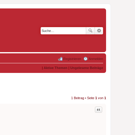
Registrieren
Anmelden
|
Aktive Themen
|
Ungelesene Beiträge
1 Beitrag • Seite
1
von
1
Zitat