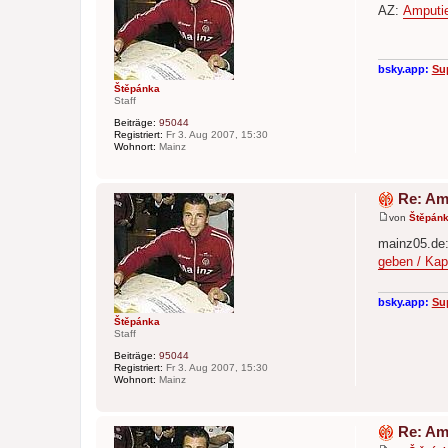
e
AZ:
Amputie
i
t
r
a
g
bsky.app:
Su
Štěpánka
Staff
Beiträge:
95044
Registriert:
Fr 3. Aug 2007, 15:30
Wohnort:
Mainz
Re: Am
von
Štěpán
B
e
mainz05.de
i
geben / Kap
t
r
a
g
bsky.app:
Su
Štěpánka
Staff
Beiträge:
95044
Registriert:
Fr 3. Aug 2007, 15:30
Wohnort:
Mainz
Re: Am