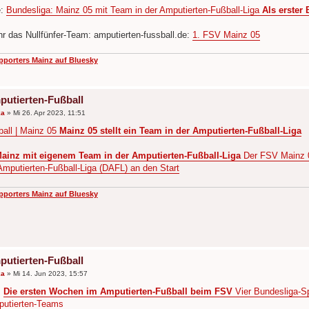
e:
Bundesliga: Mainz 05 mit Team in der Amputierten-Fußball-Liga
Als erster 
Ihr das Nullfünfer-Team: amputierten-fussball.de:
1. FSV Mainz 05
pporters Mainz auf Bluesky
putierten-Fußball
ka
»
Mi 26. Apr 2023, 11:51
all | Mainz 05
Mainz 05 stellt ein Team in der Amputierten-Fußball-Liga
ainz mit eigenem Team in der Amputierten-Fußball-Liga
Der FSV Mainz 05
mputierten-Fußball-Liga (DAFL) an den Start
pporters Mainz auf Bluesky
putierten-Fußball
ka
»
Mi 14. Jun 2023, 15:57
:
Die ersten Wochen im Amputierten-Fußball beim FSV
Vier Bundesliga-Sp
putierten-Teams