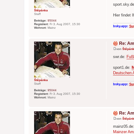
a
sport.sky.d
g
Štěpánka
Staff
Hier findet 
Beiträge:
95044
Registriert:
Fr 3. Aug 2007, 15:30
bsky.app:
Su
Wohnort:
Mainz
Re: Am
von
Štěpán
B
e
swr.de:
Fußb
i
t
r
sport1.de:
M
a
Deutschen A
g
Štěpánka
Staff
bsky.app:
Su
Beiträge:
95044
Registriert:
Fr 3. Aug 2007, 15:30
Wohnort:
Mainz
Re: Am
von
Štěpán
B
e
mainz05.de
i
Mainzer Am
t