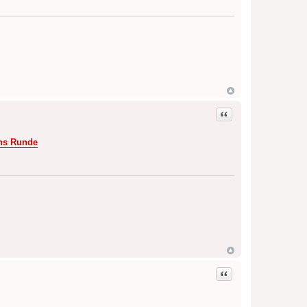
Zitat
ins Runde
Zitat