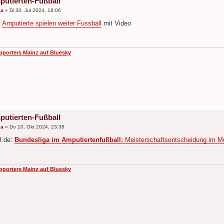
putierten-Fußball
ka
»
Di 30. Jul 2024, 18:06
:
Amputierte spielen weiter Fussball
mit Video
pporters Mainz auf Bluesky
putierten-Fußball
ka
»
Do 10. Okt 2024, 23:38
l.de:
Bundesliga im Amputiertenfußball:
Meisterschaftsentscheidung im 
pporters Mainz auf Bluesky