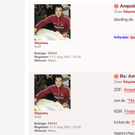
Amputi
von
Štěpán
B
e
dasding.de
i
t
r
a
g
bsky.app:
Su
Štěpánka
Staff
Beiträge:
95044
Registriert:
Fr 3. Aug 2007, 15:30
Wohnort:
Mainz
Re: Am
von
Štěpán
B
e
ZDF:
Amput
i
t
r
swr.de:
"His
a
g
NDR:
Final
Štěpánka
Staff
kicker.de:
P
Beiträge:
95044
Registriert:
Fr 3. Aug 2007, 15:30
Wohnort:
Mainz
tagesschau