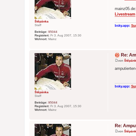
t
r
mainz05.de
a
Livestream
g
Štěpánka
Staff
bsky.app:
Su
Beiträge:
95044
Registriert:
Fr 3. Aug 2007, 15:30
Wohnort:
Mainz
Re: Am
von
Štěpán
B
e
amputierten
i
t
r
a
g
bsky.app:
Su
Štěpánka
Staff
Beiträge:
95044
Registriert:
Fr 3. Aug 2007, 15:30
Wohnort:
Mainz
Re: Amput
von
Štěpán
B