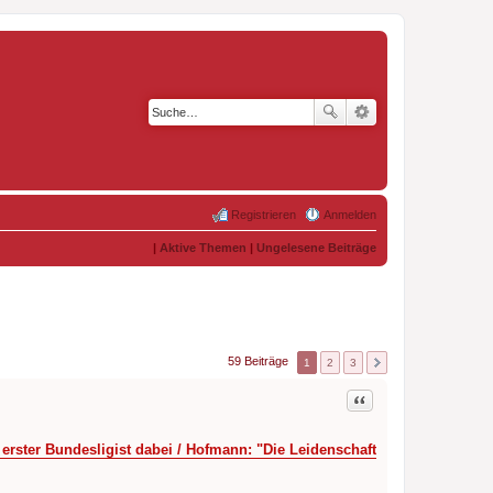
Registrieren
Anmelden
|
Aktive Themen
|
Ungelesene Beiträge
59 Beiträge
1
2
3
Zitat
 erster Bundesligist dabei / Hofmann: "Die Leidenschaft