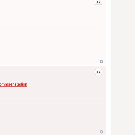
Zitat
Zitat
Mommsenstadion