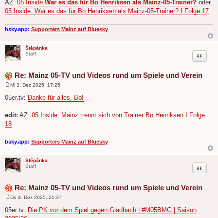
AZ:
05 Inside
War es das für Bo Henriksen als Mainz-05-Trainer?
oder
g
05 Inside: War es das für Bo Henriksen als Mainz-05-Trainer? I Folge 17
bsky.app:
Supporters Mainz auf Bluesky
Štěpánka
Zitat
Staff
Re: Mainz 05-TV und Videos rund um Spiele und Verein
Mi 3. Dez 2025, 17:25
B
e
05er.tv:
Danke für alles, Bo!
i
t
r
edit:
AZ:
05 Inside: Mainz trennt sich von Trainer Bo Henriksen I Folge
a
18
g
bsky.app:
Supporters Mainz auf Bluesky
Štěpánka
Zitat
Staff
Re: Mainz 05-TV und Videos rund um Spiele und Verein
Do 4. Dez 2025, 21:37
B
e
05er.tv:
Die PK vor dem Spiel gegen Gladbach | #M05BMG | Saison
i