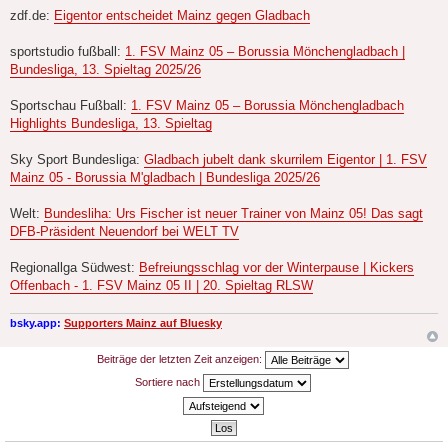
e
zdf.de:
Eigentor entscheidet Mainz gegen Gladbach
i
t
r
sportstudio fußball:
1. FSV Mainz 05 – Borussia Mönchengladbach |
a
Bundesliga, 13. Spieltag 2025/26
g
Sportschau Fußball:
1. FSV Mainz 05 – Borussia Mönchengladbach
Highlights Bundesliga, 13. Spieltag
Sky Sport Bundesliga:
Gladbach jubelt dank skurrilem Eigentor | 1. FSV
Mainz 05 - Borussia M'gladbach | Bundesliga 2025/26
Welt:
Bundesliha: Urs Fischer ist neuer Trainer von Mainz 05! Das sagt
DFB-Präsident Neuendorf bei WELT TV
Regionallga Südwest:
Befreiungsschlag vor der Winterpause | Kickers
Offenbach - 1. FSV Mainz 05 II | 20. Spieltag RLSW
bsky.app:
Supporters Mainz auf Bluesky
Beiträge der letzten Zeit anzeigen:
Sortiere nach