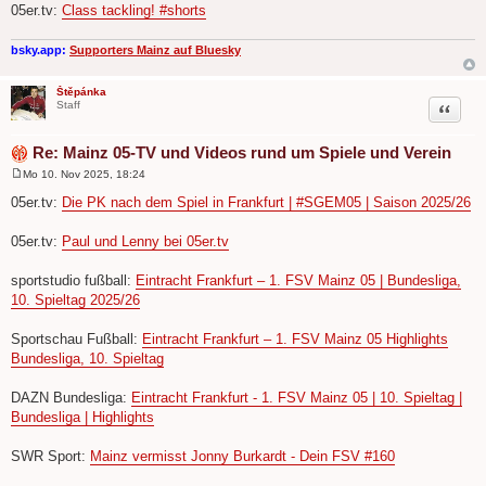
05er.tv:
Class tackling! #shorts
bsky.app:
Supporters Mainz auf Bluesky
Štěpánka
Zitat
Staff
Re: Mainz 05-TV und Videos rund um Spiele und Verein
Mo 10. Nov 2025, 18:24
B
e
05er.tv:
Die PK nach dem Spiel in Frankfurt | #SGEM05 | Saison 2025/26
i
t
r
05er.tv:
Paul und Lenny bei 05er.tv
a
g
sportstudio fußball:
Eintracht Frankfurt – 1. FSV Mainz 05 | Bundesliga,
10. Spieltag 2025/26
Sportschau Fußball:
Eintracht Frankfurt – 1. FSV Mainz 05 Highlights
Bundesliga, 10. Spieltag
DAZN Bundesliga:
Eintracht Frankfurt - 1. FSV Mainz 05 | 10. Spieltag |
Bundesliga | Highlights
SWR Sport:
Mainz vermisst Jonny Burkardt -­ Dein FSV #160