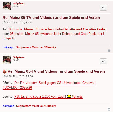
Štěpánka
Zitat
Staff
Re: Mainz 05-TV und Videos rund um Spiele und Verein
Di 25. Nov 2025, 22:15
B
e
AZ:
05 Inside:
Mainz 05 zwischen Kohr-Debatte und Caci-Rückkehr
i
oder
05 Inside: Mainz 05 zwischen Kohr-Debatte und Caci-Rückkehr I
t
r
Folge 16
a
g
bsky.app:
Supporters Mainz auf Bluesky
Štěpánka
Zitat
Staff
Re: Mainz 05-TV und Videos rund um Spiele und Verein
Mi 26. Nov 2025, 19:38
B
e
05er.tv:
Die PK vor dem Spiel gegen CS Universitatea Craiova |
i
#UCVM05 | 2025/26
t
r
a
05er.tv:
PS: Es sind sogar 1.200 von Euch!
#shorts
g
bsky.app:
Supporters Mainz auf Bluesky