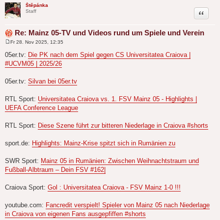
Štěpánka
Zitat
Staff
Re: Mainz 05-TV und Videos rund um Spiele und Verein
Fr 28. Nov 2025, 12:35
B
e
05er.tv:
Die PK nach dem Spiel gegen CS Universitatea Craiova |
i
#UCVM05 | 2025/26
t
r
a
05er.tv:
Silvan bei 05er.tv
g
RTL Sport:
Universitatea Craiova vs. 1. FSV Mainz 05 - Highlights |
UEFA Conference League
RTL Sport:
Diese Szene führt zur bitteren Niederlage in Craiova #shorts
sport.de:
Highlights: Mainz-Krise spitzt sich in Rumänien zu
SWR Sport:
Mainz 05 in Rumänien: Zwischen Weihnachtstraum und
Fußball-Albtraum – Dein FSV #162|
Craiova Sport:
Gol : Universitatea Craiova - FSV Mainz 1-0 !!!
youtube.com:
Fancredit verspielt! Spieler von Mainz 05 nach Niederlage
in Craiova von eigenen Fans ausgepfiffen #shorts