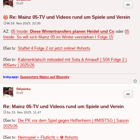
Zitat
Staff
Re: Mainz 05-TV und Videos rund um Spiele und Verein
Mi 19. Nov 2025, 22:30
B
e
AZ:
05 Inside:
Diese Wintertransfers planen Heidel und Co
oder
05
i
Inside: So will sich Mainz 05 im Winter verstärken I Folge 15
t
r
a
05er.tv:
Staffel 4 Folge 2 ist jetzt online! #shorts
g
05er.tv:
Kabinenklatsch rreloaded mit Sota & Arnaud! | S04 Folge 2 |
#05ertv | 2025/26
bsky.app:
Supporters Mainz auf Bluesky
Štěpánka
Zitat
Staff
Re: Mainz 05-TV und Videos rund um Spiele und Verein
So 23. Nov 2025, 11:47
B
e
05er.tv:
Die PK vor dem Spiel gegen Hoffenheim | #M05TSG | Saison
i
2025/26
t
r
a
05er.tv:
Heimspiel + Flutlicht = ⚽️ #shorts
g