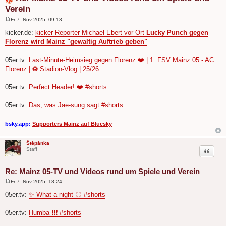
Verein
Fr 7. Nov 2025, 09:13
B
e
kicker.de:
kicker-Reporter Michael Ebert vor Ort
Lucky Punch gegen
i
Florenz wird Mainz "gewaltig Auftrieb geben"
t
r
a
05er.tv:
Last-Minute-Heimsieg gegen Florenz ❤️ | 1. FSV Mainz 05 - AC
g
Florenz | ⚽ Stadion-Vlog | 25/26
05er.tv:
Perfect Header! ❤️ #shorts
05er.tv:
Das, was Jae-sung sagt #shorts
bsky.app:
Supporters Mainz auf Bluesky
Štěpánka
Zitat
Staff
Re: Mainz 05-TV und Videos rund um Spiele und Verein
Fr 7. Nov 2025, 18:24
B
e
05er.tv:
✨ What a night ⚪️ #shorts
i
t
r
05er.tv:
Humba ❗️❗️❗️ #shorts
a
g