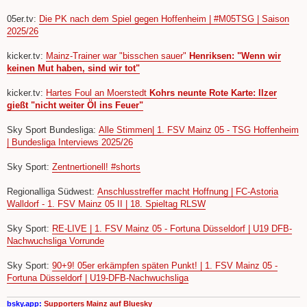
05er.tv:
Die PK nach dem Spiel gegen Hoffenheim | #M05TSG | Saison
2025/26
kicker.tv:
Mainz-Trainer war "bisschen sauer"
Henriksen: "Wenn wir
keinen Mut haben, sind wir tot"
kicker.tv:
Hartes Foul an Moerstedt
Kohrs neunte Rote Karte: Ilzer
gießt "nicht weiter Öl ins Feuer"
Sky Sport Bundesliga:
Alle Stimmen| 1. FSV Mainz 05 - TSG Hoffenheim
| Bundesliga Interviews 2025/26
Sky Sport:
Zentnertionell! #shorts
Regionalliga Südwest:
Anschlusstreffer macht Hoffnung | FC-Astoria
Walldorf - 1. FSV Mainz 05 II | 18. Spieltag RLSW
Sky Sport:
RE-LIVE | 1. FSV Mainz 05 - Fortuna Düsseldorf | U19 DFB-
Nachwuchsliga Vorrunde
Sky Sport:
90+9! 05er erkämpfen späten Punkt! | 1. FSV Mainz 05 -
Fortuna Düsseldorf | U19-DFB-Nachwuchsliga
bsky.app:
Supporters Mainz auf Bluesky