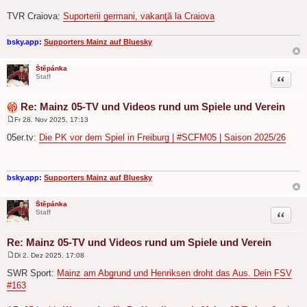
TVR Craiova:
Suporterii germani, vakanţă la Craiova
bsky.app:
Supporters Mainz auf Bluesky
Štěpánka
Zitat
Staff
Re: Mainz 05-TV und Videos rund um Spiele und Verein
Fr 28. Nov 2025, 17:13
B
e
05er.tv:
Die PK vor dem Spiel in Freiburg | #SCFM05 | Saison 2025/26
i
t
r
a
g
bsky.app:
Supporters Mainz auf Bluesky
Štěpánka
Zitat
Staff
Re: Mainz 05-TV und Videos rund um Spiele und Verein
Di 2. Dez 2025, 17:08
B
e
SWR Sport:
Mainz am Abgrund und Henriksen droht das Aus. Dein FSV
i
#163
t
r
a