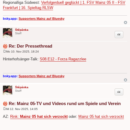
Regionalliga Südwest:
Verfolgerduell geglückt | 1. FSV Mainz 05 II - FSV
Frankfurt | 16. Spieltag RLSW
bsky.app:
Supporters Mainz auf Bluesky
Štěpánka
Zitat
Staff
Re: Der Pressethread
Mo 10. Nov 2025, 18:24
B
e
Hinterhofsänger-Talk:
S08.E12 - Forza Ragazzlee
i
t
r
a
g
bsky.app:
Supporters Mainz auf Bluesky
Štěpánka
Zitat
Staff
Re: Mainz 05-TV und Videos rund um Spiele und Verein
Mi 12. Nov 2025, 14:05
B
e
AZ:
Rink:
Mainz 05 hat sich verzockt
oder:
Mainz 05 hat sich verzockt
i
t
r
a