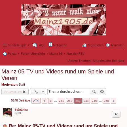
Schnellzugriff ▼
FAQ
Netiquette
Registrieren
Anmelden
Portal
Foren-Übersicht
Mainz 05
Nur der FSV
|
Aktive Themen
|
Ungelesene Beiträge
Mainz 05-TV und Videos rund um Spiele und
Verein
Moderator:
Staff
Antworten
5148 Beiträge
1
…
241
242
243
244
245
…
258
Štěpánka
Zitat
Staff
Re: Mainz 05-TV und Videos rund um Spiele und