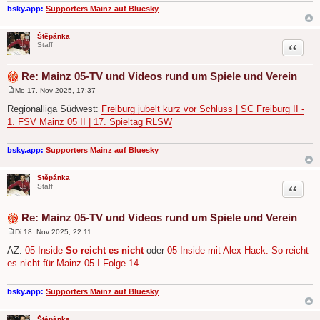
g
bsky.app:
Supporters Mainz auf Bluesky
Štěpánka
Zitat
Staff
Re: Mainz 05-TV und Videos rund um Spiele und Verein
Mo 17. Nov 2025, 17:37
B
e
Regionalliga Südwest:
Freiburg jubelt kurz vor Schluss | SC Freiburg II -
i
1. FSV Mainz 05 II | 17. Spieltag RLSW
t
r
a
g
bsky.app:
Supporters Mainz auf Bluesky
Štěpánka
Zitat
Staff
Re: Mainz 05-TV und Videos rund um Spiele und Verein
Di 18. Nov 2025, 22:11
B
e
AZ:
05 Inside
So reicht es nicht
oder
05 Inside mit Alex Hack: So reicht
i
es nicht für Mainz 05 I Folge 14
t
r
a
g
bsky.app:
Supporters Mainz auf Bluesky
Štěpánka