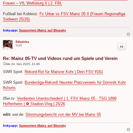
Frauen – VfL Wolfsburg II | 2. FBL
Fußball bei Koblenz:
Fc Urbar vs FSV Mainz 05 II (Frauen Regionalliga
Südwest 25/26)
bsky.app:
Supporters Mainz auf Bluesky
Štěpánka
Zitat
Staff
Re: Mainz 05-TV und Videos rund um Spiele und Verein
Mo 24. Nov 2025, 21:48
B
e
SWR Sport:
Rekord-Rot für Mainzer Kohr | Dein FSV #161
i
t
r
SWR Sport:
Bundesliga-Rekord! Neunter Platzverweis für Dominik Kohr
a
#shorts
g
05er.tv:
Verdientes Unentschieden! | 1. FSV Mainz 05 - TSG 1899
Hoffenheim | ⚽ Stadion-Vlog | 25/26
edit:
swr.de:
Stimmungsbericht von der MV bei Mainz 05
bsky.app:
Supporters Mainz auf Bluesky