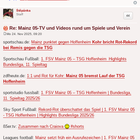
Štěpánka
Zitat
Staff
Re: Mainz 05-TV und Videos rund um Spiele und Verein
Mo 24. Nov 2025, 09:20
B
e
sportschau.de:
Mainz punktet gegen Hoffenheim
Kohr bricht Rot-Rekord
i
bei Remis gegen die TSG
t
r
a
Sportschau Fußball:
1. FSV Mainz 05 – TSG Hoffenheim Highlights
g
Bundesliga, 11. Spieltag
zdfheute.de:
1:1 und Rot für Kohr:
Mainz 05 bremst Lauf der TSG
Hoffenheim
sportstudio fussball:
1. FSV Mainz 05 – TSG Hoffenheim | Bundesliga,
11. Spieltag 2025/26
Sky Sport Fußball:
Rekord-Rot überschattet das Spiel | 1. FSV Mainz 05
- TSG Hoffenheim | Highlights Bundesliga 2025/26
ß5er.tv:
Zusammen nach Craiova
#shorts
Leagues football:
Mainz setzt früh ein Ausrufezeichen | 1. FSV Mainz 05