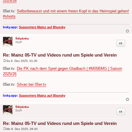
2025/26
t
r
a
05er.tv:
Selbstbewusst und mit einem freien Kopf in das Heimspiel gehen!
g
#shorts
bsky.app:
Supporters Mainz auf Bluesky
Štěpánka
Zitat
Staff
Re: Mainz 05-TV und Videos rund um Spiele und Verein
Sa 6. Dez 2025, 01:30
B
e
05er.tv:
Die PK nach dem Spiel gegen Gladbach | #M05BMG | Saison
i
2025/26
t
r
a
05er.tv:
Silvan bei 05er.tv
g
bsky.app:
Supporters Mainz auf Bluesky
Štěpánka
Zitat
Staff
Re: Mainz 05-TV und Videos rund um Spiele und Verein
Mo 8. Dez 2025, 08:40
B