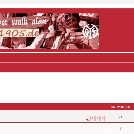
ANTWORTEN
59
1
2
3
7