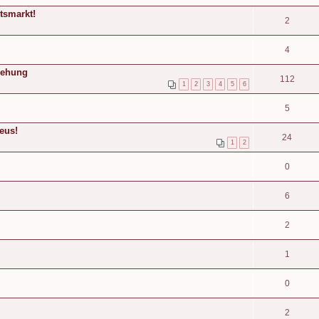
tsmarkt!
2
4
iehung
112
1
2
3
4
5
6
5
eus!
24
1
2
0
6
2
1
0
2