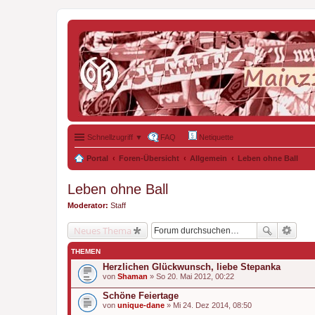
Schnellzugriff ▼
FAQ
Netiquette
Portal
Foren-Übersicht
Allgemein
Leben ohne Ball
Leben ohne Ball
Moderator:
Staff
Neues Thema
THEMEN
Herzlichen Glückwunsch, liebe Stepanka
von
Shaman
» So 20. Mai 2012, 00:22
Schöne Feiertage
von
unique-dane
» Mi 24. Dez 2014, 08:50