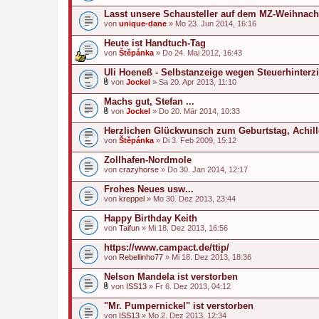
Lasst unsere Schausteller auf dem MZ-Weihnach
von
unique-dane
» Mo 23. Jun 2014, 16:16
Heute ist Handtuch-Tag
von
Štěpánka
» Do 24. Mai 2012, 16:43
Uli Hoeneß - Selbstanzeige wegen Steuerhinterz
von
Jockel
» Sa 20. Apr 2013, 11:10
D
a
Machs gut, Stefan ...
t
von
Jockel
» Do 20. Mär 2014, 10:33
e
D
i
a
Herzlichen Glückwunsch zum Geburtstag, Achill
a
t
von
n
Štěpánka
» Di 3. Feb 2009, 15:12
e
h
i
a
Zollhafen-Nordmole
a
n
von
n
crazyhorse
» Do 30. Jan 2014, 12:17
g
h
a
Frohes Neues usw...
n
von
kreppel
» Mo 30. Dez 2013, 23:44
g
Happy Birthday Keith
von
Taifun
» Mi 18. Dez 2013, 16:56
https://www.campact.de/ttip/
von
Rebellinho77
» Mi 18. Dez 2013, 18:36
Nelson Mandela ist verstorben
von
ISS13
» Fr 6. Dez 2013, 04:12
D
a
"Mr. Pumpernickel" ist verstorben
t
von
ISS13
» Mo 2. Dez 2013, 12:34
e