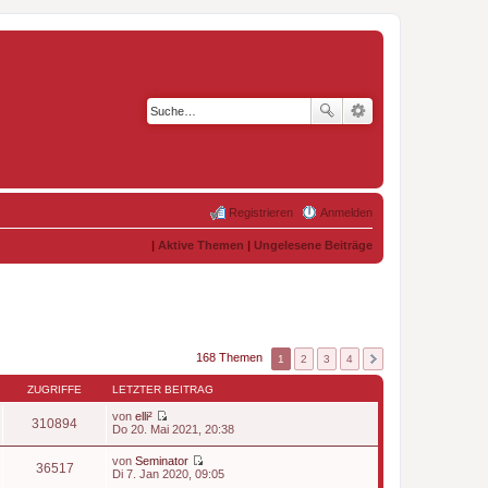
Registrieren
Anmelden
|
Aktive Themen
|
Ungelesene Beiträge
168 Themen
1
2
3
4
ZUGRIFFE
LETZTER BEITRAG
von
elli²
310894
N
Do 20. Mai 2021, 20:38
e
u
von
Seminator
e
36517
N
Di 7. Jan 2020, 09:05
s
e