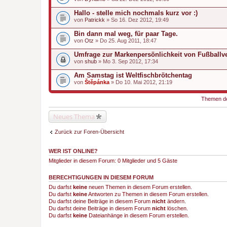
g
Hallo - stelle mich nochmals kurz vor :)
von
Patrickk
» So 16. Dez 2012, 19:49
Bin dann mal weg, für paar Tage.
von
Otz
» Do 25. Aug 2011, 18:47
Umfrage zur Markenpersönlichkeit von Fußballv
von
shub
» Mo 3. Sep 2012, 17:34
Am Samstag ist Weltfischbrötchentag
von
Štěpánka
» Do 10. Mai 2012, 21:19
Themen der
Neues Thema
Zurück zur Foren-Übersicht
WER IST ONLINE?
Mitglieder in diesem Forum: 0 Mitglieder und 5 Gäste
BERECHTIGUNGEN IN DIESEM FORUM
Du darfst
keine
neuen Themen in diesem Forum erstellen.
Du darfst
keine
Antworten zu Themen in diesem Forum erstellen.
Du darfst deine Beiträge in diesem Forum
nicht
ändern.
Du darfst deine Beiträge in diesem Forum
nicht
löschen.
Du darfst
keine
Dateianhänge in diesem Forum erstellen.