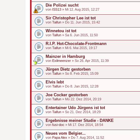
Die Polizei sucht
von
ISS13
» Mi 12. Aug 2015, 12:27
Sir Christopher Lee ist tot
von
Taifun
» Do 11. Jun 2015, 15:42
Winnetou ist tot
von
Taifun
» Sa 6. Jun 2015, 11:50
R.I.P. Hot-Chocolate-Frontmann
von
Taifun
» Mi 6. Mai 2015, 19:17
Mainzer in Hamburg
von
Exilmeenzer
» So 26. Apr 2015, 11:39
Jürgen Dietz gestorben
von
Taifun
» So 8. Feb 2015, 15:09
Elvis lebt
von
Taifun
» Do 8. Jan 2015, 12:28
Joe Cocker gestorben
von
Taifun
» Mo 22. Dez 2014, 20:19
Entertainer Udo Jürgens ist tot
von
Taifun
» So 21. Dez 2014, 18:29
Ergebnisse meiner Studie - DANKE
von
fusi-doc
» Mi 17. Dez 2014, 18:54
Neues vom Belgier...
von
Papa Alex
» Do 7. Aug 2014, 11:52