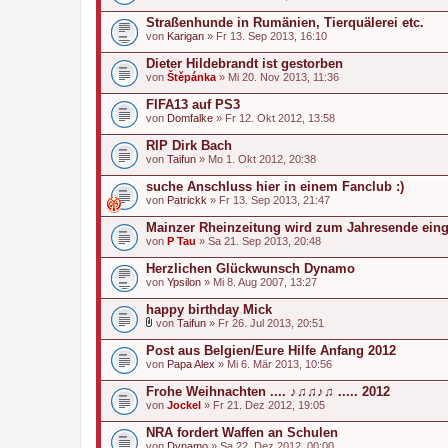
i
Straßenhunde in Rumänien, Tierquälerei etc.
a
von
n
Karigan
» Fr 13. Sep 2013, 16:10
h
a
Dieter Hildebrandt ist gestorben
n
von
Štěpánka
» Mi 20. Nov 2013, 11:36
g
FIFA13 auf PS3
von
Domfalke
» Fr 12. Okt 2012, 13:58
RIP Dirk Bach
von
Taifun
» Mo 1. Okt 2012, 20:38
suche Anschluss hier in einem Fanclub :)
von
Patrickk
» Fr 13. Sep 2013, 21:47
Mainzer Rheinzeitung wird zum Jahresende einge
von
P Tau
» Sa 21. Sep 2013, 20:48
Herzlichen Glückwunsch Dynamo
von
Ypsilon
» Mi 8. Aug 2007, 13:27
happy birthday Mick
von
Taifun
» Fr 26. Jul 2013, 20:51
D
a
Post aus Belgien/Eure Hilfe Anfang 2012
t
von
Papa Alex
» Mi 6. Mär 2013, 10:56
e
i
Frohe Weihnachten .... ♪♫♫♪♫ ..... 2012
a
von
n
Jockel
» Fr 21. Dez 2012, 19:05
h
a
NRA fordert Waffen an Schulen
n
von
Dynamo
» Sa 22. Dez 2012, 00:00