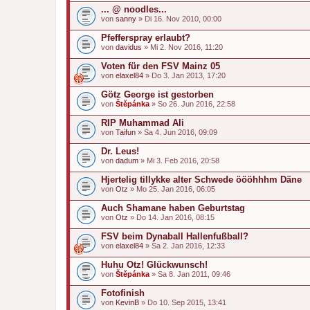
... @ noodles...
von
sanny
» Di 16. Nov 2010, 00:00
Pfefferspray erlaubt?
von
davidus
» Mi 2. Nov 2016, 11:20
Voten für den FSV Mainz 05
von
elaxel84
» Do 3. Jan 2013, 17:20
Götz George ist gestorben
von
Štěpánka
» So 26. Jun 2016, 22:58
RIP Muhammad Ali
von
Taifun
» Sa 4. Jun 2016, 09:09
Dr. Leus!
von
dadum
» Mi 3. Feb 2016, 20:58
Hjertelig tillykke alter Schwede öööhhhm Däne
von
Otz
» Mo 25. Jan 2016, 06:05
Auch Shamane haben Geburtstag
von
Otz
» Do 14. Jan 2016, 08:15
FSV beim Dynaball Hallenfußball?
von
elaxel84
» Sa 2. Jan 2016, 12:33
Huhu Otz! Glückwunsch!
von
Štěpánka
» Sa 8. Jan 2011, 09:46
Fotofinish
von
KevinB
» Do 10. Sep 2015, 13:41