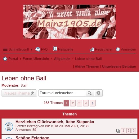
Schnellzugriff ▼
FAQ
Netiquette
Registrieren
Anmelden
Portal
Foren-Übersicht
Allgemein
Leben ohne Ball
|
Aktive Themen
|
Ungelesene Beiträge
Leben ohne Ball
Moderator:
Staff
Neues Thema
168 Themen
1
2
3
4
Themen
Herzlichen Glückwunsch, liebe Stepanka
Letzter Beitrag von
elli²
«
Do 20. Mai 2021, 20:38
Antworten:
59
1
2
3
Schöne Feiertage