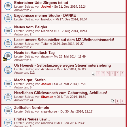
Entertainer Udo Jürgens ist tot
Letzter Beitrag von
Jockel
«
So 21. Dez 2014, 19:24
Antworten:
2
Ergebnisse meiner Studie - DANKE
Letzter Beitrag von
fusi-doc
«
Mi 17. Dez 2014, 18:54
Neues vom Belgier...
Letzter Beitrag von
Nicolche
«
Di 12. Aug 2014, 10:41
Antworten:
2
Lasst unsere Schausteller auf dem MZ-Weihnachtsmarkt!
Letzter Beitrag von
Taifun
«
Di 24. Jun 2014, 07:27
Antworten:
2
Heute ist Handtuch-Tag
Letzter Beitrag von
dadum
«
Mo 26. Mai 2014, 11:49
Antworten:
4
Uli Hoeneß - Selbstanzeige wegen Steuerhinterziehung
Letzter Beitrag von
Achilleus
«
Mi 9. Apr 2014, 09:03
Antworten:
112
1
2
3
4
5
6
Machs gut, Stefan ...
Letzter Beitrag von
Jockel
«
So 23. Mär 2014, 07:25
Antworten:
5
Herzlichen Glückwunsch zum Geburtstag, Achilleus!
Letzter Beitrag von
Shaman
«
Di 4. Feb 2014, 19:39
Antworten:
24
1
2
Zollhafen-Nordmole
Letzter Beitrag von
crazyhorse
«
Do 30. Jan 2014, 12:17
Frohes Neues usw...
Letzter Beitrag von
ronaldea
«
Mi 1. Jan 2014, 23:41
Antworten:
6