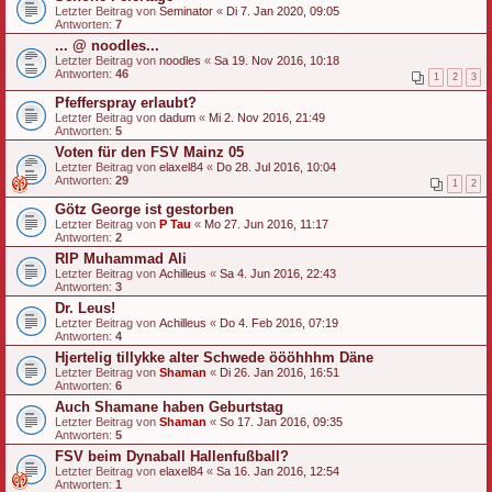
Letzter Beitrag von
Seminator
«
Di 7. Jan 2020, 09:05
Antworten:
7
... @ noodles...
Letzter Beitrag von
noodles
«
Sa 19. Nov 2016, 10:18
Antworten:
46
1
2
3
Pfefferspray erlaubt?
Letzter Beitrag von
dadum
«
Mi 2. Nov 2016, 21:49
Antworten:
5
Voten für den FSV Mainz 05
Letzter Beitrag von
elaxel84
«
Do 28. Jul 2016, 10:04
Antworten:
29
1
2
Götz George ist gestorben
Letzter Beitrag von
P Tau
«
Mo 27. Jun 2016, 11:17
Antworten:
2
RIP Muhammad Ali
Letzter Beitrag von
Achilleus
«
Sa 4. Jun 2016, 22:43
Antworten:
3
Dr. Leus!
Letzter Beitrag von
Achilleus
«
Do 4. Feb 2016, 07:19
Antworten:
4
Hjertelig tillykke alter Schwede öööhhhm Däne
Letzter Beitrag von
Shaman
«
Di 26. Jan 2016, 16:51
Antworten:
6
Auch Shamane haben Geburtstag
Letzter Beitrag von
Shaman
«
So 17. Jan 2016, 09:35
Antworten:
5
FSV beim Dynaball Hallenfußball?
Letzter Beitrag von
elaxel84
«
Sa 16. Jan 2016, 12:54
Antworten:
1