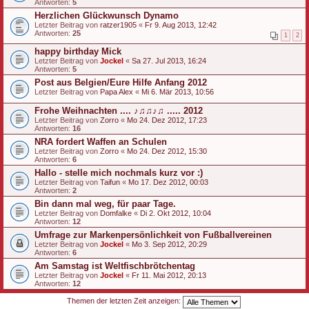
Antworten:
5
Herzlichen Glückwunsch Dynamo
Letzter Beitrag von
ratzer1905
«
Fr 9. Aug 2013, 12:42
Antworten:
25
1
2
happy birthday Mick
Letzter Beitrag von
Jockel
«
Sa 27. Jul 2013, 16:24
Antworten:
5
Post aus Belgien/Eure Hilfe Anfang 2012
Letzter Beitrag von
Papa Alex
«
Mi 6. Mär 2013, 10:56
Frohe Weihnachten .... ♪♫♫♪♫ ..... 2012
Letzter Beitrag von
Zorro
«
Mo 24. Dez 2012, 17:23
Antworten:
16
NRA fordert Waffen an Schulen
Letzter Beitrag von
Zorro
«
Mo 24. Dez 2012, 15:30
Antworten:
6
Hallo - stelle mich nochmals kurz vor :)
Letzter Beitrag von
Taifun
«
Mo 17. Dez 2012, 00:03
Antworten:
2
Bin dann mal weg, für paar Tage.
Letzter Beitrag von
Domfalke
«
Di 2. Okt 2012, 10:04
Antworten:
12
Umfrage zur Markenpersönlichkeit von Fußballvereinen
Letzter Beitrag von
Jockel
«
Mo 3. Sep 2012, 20:29
Antworten:
6
Am Samstag ist Weltfischbrötchentag
Letzter Beitrag von
Jockel
«
Fr 11. Mai 2012, 20:13
Antworten:
12
Themen der letzten Zeit anzeigen: