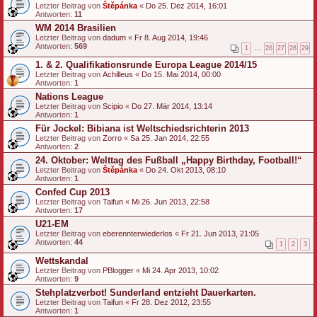
Letzter Beitrag von
Štěpánka
«
Do 25. Dez 2014, 16:01
Antworten:
11
WM 2014 Brasilien
Letzter Beitrag von
dadum
«
Fr 8. Aug 2014, 19:46
Antworten:
569
1
…
26
27
28
29
1. & 2. Qualifikationsrunde Europa League 2014/15
Letzter Beitrag von
Achilleus
«
Do 15. Mai 2014, 00:00
Antworten:
1
Nations League
Letzter Beitrag von
Scipio
«
Do 27. Mär 2014, 13:14
Antworten:
1
Für Jockel: Bibiana ist Weltschiedsrichterin 2013
Letzter Beitrag von
Zorro
«
Sa 25. Jan 2014, 22:55
Antworten:
2
24. Oktober: Welttag des Fußball „Happy Birthday, Football!“
Letzter Beitrag von
Štěpánka
«
Do 24. Okt 2013, 08:10
Antworten:
1
Confed Cup 2013
Letzter Beitrag von
Taifun
«
Mi 26. Jun 2013, 22:58
Antworten:
17
U21-EM
Letzter Beitrag von
eberennterwiederlos
«
Fr 21. Jun 2013, 21:05
Antworten:
44
1
2
3
Wettskandal
Letzter Beitrag von
PBlogger
«
Mi 24. Apr 2013, 10:02
Antworten:
9
Stehplatzverbot! Sunderland entzieht Dauerkarten.
Letzter Beitrag von
Taifun
«
Fr 28. Dez 2012, 23:55
Antworten:
1