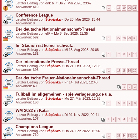
Letzter Beitrag von
dirk b.
«
Do 7. Mai 2026, 23:47
Antworten:
410
1
…
18
19
20
21
Conference League
Letzter Beitrag von
Štěpánka
«
Do 26. Mär 2026, 13:44
Antworten:
9
Der deutsche Nationalmannschaft-Thread
Letzter Beitrag von
elli²
«
Mo 8. Sep 2025, 11:35
Antworten:
592
1
…
27
28
29
30
Im Stadion ist keiner schwul...
Letzter Beitrag von
Štěpánka
«
Mi 13. Aug 2025, 20:08
Antworten:
182
1
…
7
8
9
10
Der internationale Presse-Thread
Letzter Beitrag von
Štěpánka
«
Do 21. Dez 2023, 12:03
Antworten:
396
1
…
17
18
19
20
Der deutsche Frauen-Nationalmannschaft-Thread
Letzter Beitrag von
Štěpánka
«
Fr 14. Jul 2023, 12:46
Antworten:
40
1
2
3
Fußball im allgemeinen - spielverlagerung.de u.a.
Letzter Beitrag von
Štěpánka
«
Mo 27. Mär 2023, 12:25
Antworten:
153
1
…
5
6
7
8
WM 2022 in Katar
Letzter Beitrag von
Štěpánka
«
Di 29. Nov 2022, 09:41
Antworten:
107
1
2
3
4
5
6
Champions League
Letzter Beitrag von
Štěpánka
«
Do 24. Feb 2022, 15:56
Antworten:
710
1
…
33
34
35
36