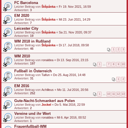
FC Barcelona
Letzter Beitrag von
Štěpánka
«
Fr 19. Nov 2021, 16:59
Antworten:
3
EM 2020
Letzter Beitrag von
Štěpánka
«
Mi 23. Jun 2021, 14:29
Antworten:
7
Leicester City
Letzter Beitrag von
Štěpánka
«
Sa 21. Nov 2020, 09:37
Antworten:
19
WM 2018 in Rußland
Letzter Beitrag von
Štěpánka
«
Di 17. Jul 2018, 09:58
Antworten:
46
1
2
3
WM 2010
Letzter Beitrag von
ronaldea
«
Di 13. Sep 2016, 23:15
Antworten:
197
1
…
7
8
9
10
Fußball in Österreich
Letzter Beitrag von
Taifun
«
Do 25. Aug 2016, 14:48
Antworten:
31
1
2
EM 2016
Letzter Beitrag von
Achilleus
«
Mo 11. Jul 2016, 20:56
Antworten:
252
1
…
10
11
12
13
Gute-Nacht-Schmankerl aus Polen
Letzter Beitrag von
Jockel
«
Do 5. Mai 2016, 22:59
Antworten:
2
Vereine und ihr Wert
Letzter Beitrag von
ronaldea
«
Mi 6. Apr 2016, 00:52
Antworten:
1
Frauenfußball-WM