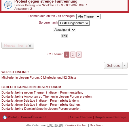
Protest gegen strenge Fantrennung
Letzter Beitrag von
Nicolche
«
Di 9. Okt 2007, 08:07
Antworten:
2
Themen der letzten Zeit anzeigen:
Sortiere nach
Neues Thema
62 Themen
1
2
Gehe zu
WER IST ONLINE?
Mitglieder in diesem Forum: 0 Mitglieder und 92 Gäste
BERECHTIGUNGEN IN DIESEM FORUM
Du darfst
keine
neuen Themen in diesem Forum erstellen.
Du darfst
keine
Antworten zu Themen in diesem Forum erstellen.
Du darfst deine Beiträge in diesem Forum
nicht
ändern.
Du darfst deine Beiträge in diesem Forum
nicht
löschen.
Du darfst
keine
Dateianhänge in diesem Forum erstellen.
Portal
Foren-Übersicht
|
Aktive Themen
|
Ungelesene Beiträge
Alle Zeiten sind
UTC+02:00
|
Cookies löschen
|
Das Team