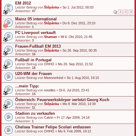
EM 2012
Letzter Beitrag von
Štěpánka
«
So 1. Jul 2012, 00:03
Antworten:
47
1
2
3
Mainz 05 international
Letzter Beitrag von
Štěpánka
«
Do 8. Dez 2011, 23:10
Antworten:
1
FC Liverpool verkauft
Letzter Beitrag von
Shaman
«
Mi 6. Okt 2010, 21:45
Antworten:
3
Frauen-Fußball EM 2013
Letzter Beitrag von
Štěpánka
«
So 26. Sep 2010, 00:35
Antworten:
16
Fußball in Portugal
Letzter Beitrag von
OHHO
«
Mo 20. Sep 2010, 21:52
Antworten:
18
U20-WM der Frauen
Letzter Beitrag von
Meenzerkind
«
So 1. Aug 2010, 19:15
...mein Tipp:
Letzter Beitrag von
noodles
«
Di 6. Jul 2010, 23:41
Antworten:
15
Österreich: Feuerwerkskörper verletzt Georg Koch
Letzter Beitrag von
Štěpánka
«
Mo 8. Mär 2010, 14:39
Antworten:
11
Stadion zu verkaufen
Letzter Beitrag von
Calvin
«
Fr 17. Apr 2009, 14:18
Antworten:
1
Chelsea Trainer Felipe Scolari entlassen
Letzter Beitrag von
OHHO
«
Mo 9. Feb 2009, 19:12