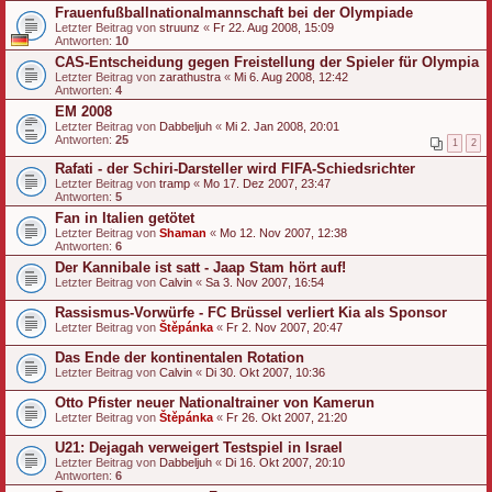
Frauenfußballnationalmannschaft bei der Olympiade
Letzter Beitrag von
struunz
«
Fr 22. Aug 2008, 15:09
Antworten:
10
CAS-Entscheidung gegen Freistellung der Spieler für Olympia
Letzter Beitrag von
zarathustra
«
Mi 6. Aug 2008, 12:42
Antworten:
4
EM 2008
Letzter Beitrag von
Dabbeljuh
«
Mi 2. Jan 2008, 20:01
Antworten:
25
1
2
Rafati - der Schiri-Darsteller wird FIFA-Schiedsrichter
Letzter Beitrag von
tramp
«
Mo 17. Dez 2007, 23:47
Antworten:
5
Fan in Italien getötet
Letzter Beitrag von
Shaman
«
Mo 12. Nov 2007, 12:38
Antworten:
6
Der Kannibale ist satt - Jaap Stam hört auf!
Letzter Beitrag von
Calvin
«
Sa 3. Nov 2007, 16:54
Rassismus-Vorwürfe - FC Brüssel verliert Kia als Sponsor
Letzter Beitrag von
Štěpánka
«
Fr 2. Nov 2007, 20:47
Das Ende der kontinentalen Rotation
Letzter Beitrag von
Calvin
«
Di 30. Okt 2007, 10:36
Otto Pfister neuer Nationaltrainer von Kamerun
Letzter Beitrag von
Štěpánka
«
Fr 26. Okt 2007, 21:20
U21: Dejagah verweigert Testspiel in Israel
Letzter Beitrag von
Dabbeljuh
«
Di 16. Okt 2007, 20:10
Antworten:
6