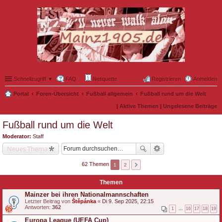
Schnellzugriff ▼
FAQ
Netiquette
Registrieren
Anmelden
Portal
Foren-Übersicht
Fußball allgemein
Fußball rund um die Welt
|
Aktive Themen
|
Ungelesene Beiträge
Fußball rund um die Welt
Moderator:
Staff
Neues Thema
62 Themen
1
2
Themen
Mainzer bei ihren Nationalmannschaften
Letzter Beitrag von
Štěpánka
«
Di 9. Sep 2025, 22:15
Antworten:
362
1
…
16
17
18
19
Europa League (UEFA Cup)