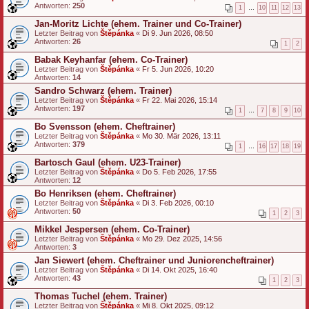
Antworten:
250
1
…
10
11
12
13
Jan-Moritz Lichte (ehem. Trainer und Co-Trainer)
Letzter Beitrag von
Štěpánka
«
Di 9. Jun 2026, 08:50
Antworten:
26
1
2
Babak Keyhanfar (ehem. Co-Trainer)
Letzter Beitrag von
Štěpánka
«
Fr 5. Jun 2026, 10:20
Antworten:
14
Sandro Schwarz (ehem. Trainer)
Letzter Beitrag von
Štěpánka
«
Fr 22. Mai 2026, 15:14
Antworten:
197
1
…
7
8
9
10
Bo Svensson (ehem. Cheftrainer)
Letzter Beitrag von
Štěpánka
«
Mo 30. Mär 2026, 13:11
Antworten:
379
1
…
16
17
18
19
Bartosch Gaul (ehem. U23-Trainer)
Letzter Beitrag von
Štěpánka
«
Do 5. Feb 2026, 17:55
Antworten:
12
Bo Henriksen (ehem. Cheftrainer)
Letzter Beitrag von
Štěpánka
«
Di 3. Feb 2026, 00:10
Antworten:
50
1
2
3
Mikkel Jespersen (ehem. Co-Trainer)
Letzter Beitrag von
Štěpánka
«
Mo 29. Dez 2025, 14:56
Antworten:
3
Jan Siewert (ehem. Cheftrainer und Juniorencheftrainer)
Letzter Beitrag von
Štěpánka
«
Di 14. Okt 2025, 16:40
Antworten:
43
1
2
3
Thomas Tuchel (ehem. Trainer)
Letzter Beitrag von
Štěpánka
«
Mi 8. Okt 2025, 09:12