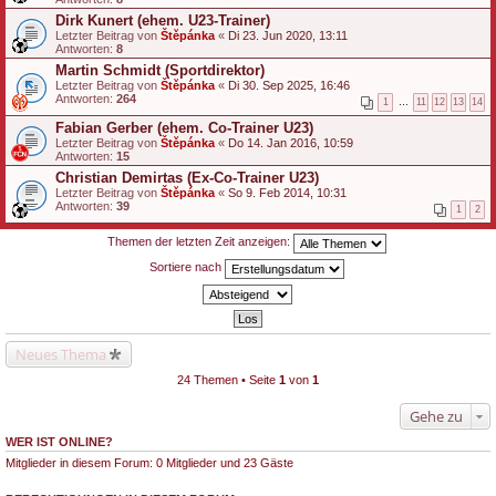
Dirk Kunert (ehem. U23-Trainer)
Letzter Beitrag von
Štěpánka
«
Di 23. Jun 2020, 13:11
Antworten:
8
Martin Schmidt (Sportdirektor)
Letzter Beitrag von
Štěpánka
«
Di 30. Sep 2025, 16:46
Antworten:
264
1
…
11
12
13
14
Fabian Gerber (ehem. Co-Trainer U23)
Letzter Beitrag von
Štěpánka
«
Do 14. Jan 2016, 10:59
Antworten:
15
Christian Demirtas (Ex-Co-Trainer U23)
Letzter Beitrag von
Štěpánka
«
So 9. Feb 2014, 10:31
Antworten:
39
1
2
Themen der letzten Zeit anzeigen:
Sortiere nach
Neues Thema
24 Themen • Seite
1
von
1
Gehe zu
WER IST ONLINE?
Mitglieder in diesem Forum: 0 Mitglieder und 23 Gäste