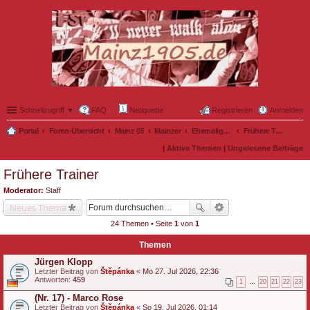
Schnellzugriff ▼
FAQ
Netiquette
Registrieren
Anmelden
Portal
Foren-Übersicht
Mainz 05
Mainzer
Ehemalige Nullfünfer
Frühere Trainer
|
Aktive Themen
|
Ungelesene Beiträge
Frühere Trainer
Moderator:
Staff
Neues Thema
24 Themen • Seite
1
von
1
Themen
Jürgen Klopp
Letzter Beitrag von
Štěpánka
«
Mo 27. Jul 2026, 22:36
Antworten:
459
1
…
20
21
22
23
(Nr. 17) - Marco Rose
Letzter Beitrag von
Štěpánka
«
So 19. Jul 2026, 01:14