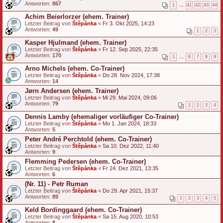
Antworten:
867
1
…
41
42
43
44
Achim Beierlorzer (ehem. Trainer)
Letzter Beitrag von
Štěpánka
«
Fr 3. Okt 2025, 14:23
Antworten:
49
1
2
3
Kasper Hjulmand (ehem. Trainer)
Letzter Beitrag von
Štěpánka
«
Fr 12. Sep 2025, 22:35
Antworten:
170
1
…
6
7
8
9
Arno Michels (ehem. Co-Trainer)
Letzter Beitrag von
Štěpánka
«
Do 28. Nov 2024, 17:38
Antworten:
14
Jørn Andersen (ehem. Trainer)
Letzter Beitrag von
Štěpánka
«
Mi 29. Mai 2024, 09:06
Antworten:
79
1
2
3
4
Dennis Lamby (ehemaliger vorläufiger Co-Trainer)
Letzter Beitrag von
Štěpánka
«
Mo 1. Jan 2024, 18:33
Antworten:
5
Peter André Perchtold (ehem. Co-Trainer)
Letzter Beitrag von
Štěpánka
«
Sa 10. Dez 2022, 11:40
Antworten:
9
Flemming Pedersen (ehem. Co-Trainer)
Letzter Beitrag von
Štěpánka
«
Fr 24. Dez 2021, 13:35
Antworten:
6
(Nr. 11) - Petr Ruman
Letzter Beitrag von
Štěpánka
«
Do 29. Apr 2021, 15:37
Antworten:
89
1
2
3
4
5
Keld Bordinggaard (ehem. Co-Trainer)
Letzter Beitrag von
Štěpánka
«
Sa 15. Aug 2020, 10:53
Antworten:
8