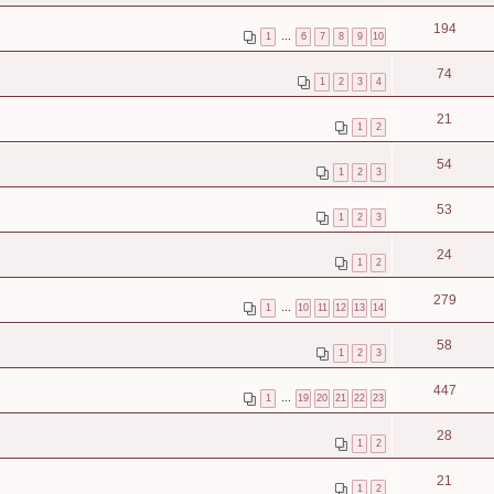
194
1
…
6
7
8
9
10
74
1
2
3
4
21
1
2
54
1
2
3
53
1
2
3
24
1
2
279
1
…
10
11
12
13
14
58
1
2
3
447
1
…
19
20
21
22
23
28
1
2
21
1
2