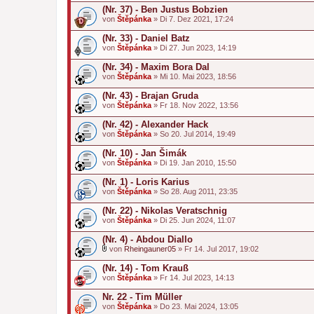
(Nr. 37) - Ben Justus Bobzien
von
Štěpánka
» Di 7. Dez 2021, 17:24
(Nr. 33) - Daniel Batz
von
Štěpánka
» Di 27. Jun 2023, 14:19
(Nr. 34) - Maxim Bora Dal
von
Štěpánka
» Mi 10. Mai 2023, 18:56
(Nr. 43) - Brajan Gruda
von
Štěpánka
» Fr 18. Nov 2022, 13:56
(Nr. 42) - Alexander Hack
von
Štěpánka
» So 20. Jul 2014, 19:49
(Nr. 10) - Jan Šimák
von
Štěpánka
» Di 19. Jan 2010, 15:50
(Nr. 1) - Loris Karius
von
Štěpánka
» So 28. Aug 2011, 23:35
(Nr. 22) - Nikolas Veratschnig
von
Štěpánka
» Di 25. Jun 2024, 11:07
(Nr. 4) - Abdou Diallo
von
Rheingauner05
» Fr 14. Jul 2017, 19:02
D
a
(Nr. 14) - Tom Krauß
t
von
Štěpánka
» Fr 14. Jul 2023, 14:13
e
i
Nr. 22 - Tim Müller
a
von
n
Štěpánka
» Do 23. Mai 2024, 13:05