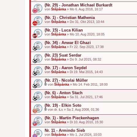
h
a
(Nr. 29) - Jonathan Michael Burkardt
n
von
Štěpánka
» Mo 6. Aug 2018, 16:17
g
(Nr. 1) - Christian Mathenia
von
Štěpánka
» Do 31. Okt 2013, 10:44
(Nr. 15) - Luca Kilian
von
Štěpánka
» Mo 10. Aug 2020, 18:05
(Nr. 34) - Anwar El Ghazi
von
Štěpánka
» Fr 22. Sep 2023, 17:38
(Nr. 23) Suat Serdar
von
Štěpánka
» Do 9. Jul 2015, 08:32
(Nr. 17) - Aaron Seydel
von
Štěpánka
» Di 19. Mai 2015, 14:43
(Nr. 27) - Nicolai Müller
von
Štěpánka
» Mo 14. Feb 2011, 18:00
D
a
(Nr. 6) - Anton Stach
t
von
Štěpánka
» Sa 31. Jul 2021, 17:46
e
i
(Nr. 19) - Elkin Soto
a
n
von
dr. iLs
» Sa 2. Aug 2008, 01:36
D
h
a
a
(Nr. 1) - Martin Pieckenhagen
t
n
von
Štěpánka
» Di 10. Aug 2010, 15:30
e
g
i
Nr. 11 - Armindo Sieb
a
von
n
Štěpánka
» Mo 1. Jul 2024, 10:03