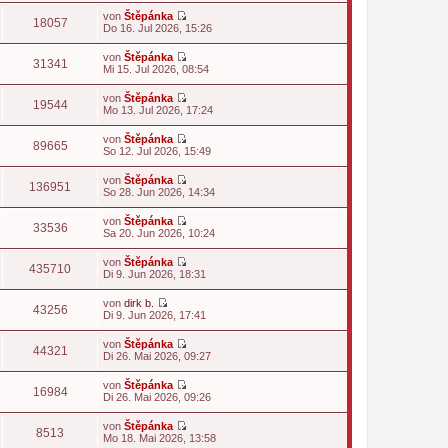
t
u
von
Štěpánka
e
e
18057
N
Do 16. Jul 2026, 15:26
r
s
e
B
t
u
e
von
Štěpánka
e
e
31341
i
N
Mi 15. Jul 2026, 08:54
r
s
t
e
B
t
r
u
e
von
Štěpánka
e
a
e
19544
i
N
Mo 13. Jul 2026, 17:24
r
g
s
t
e
B
t
r
u
e
von
Štěpánka
e
a
e
89665
i
N
So 12. Jul 2026, 15:49
r
g
s
t
e
B
t
r
u
e
von
Štěpánka
e
a
e
136951
i
N
So 28. Jun 2026, 14:34
r
g
s
t
e
B
t
r
u
e
von
Štěpánka
e
a
e
33536
i
N
Sa 20. Jun 2026, 10:24
r
g
s
t
e
B
t
r
u
e
von
Štěpánka
e
a
e
435710
i
N
Di 9. Jun 2026, 18:31
r
g
s
t
e
B
t
r
u
e
von
dirk b.
e
a
e
43256
i
N
Di 9. Jun 2026, 17:41
r
g
s
t
e
B
t
r
u
e
von
Štěpánka
e
a
e
44321
i
N
Di 26. Mai 2026, 09:27
r
g
s
t
e
B
t
r
u
e
von
Štěpánka
e
a
e
16984
i
N
Di 26. Mai 2026, 09:26
r
g
s
t
e
B
t
r
u
e
von
Štěpánka
e
a
e
8513
i
N
Mo 18. Mai 2026, 13:58
r
g
s
t
e