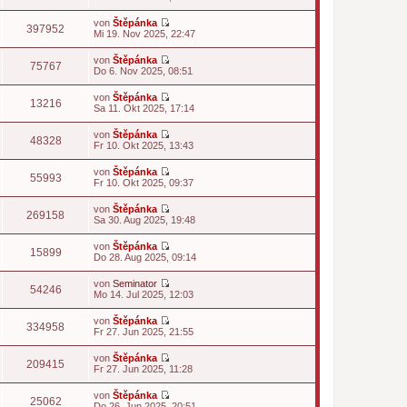
s
t
e
B
t
r
u
e
von
Štěpánka
e
a
e
397952
i
N
Mi 19. Nov 2025, 22:47
r
g
s
t
e
B
t
r
u
e
von
Štěpánka
e
a
e
75767
i
N
Do 6. Nov 2025, 08:51
r
g
s
t
e
B
t
r
u
e
von
Štěpánka
e
a
e
13216
i
N
Sa 11. Okt 2025, 17:14
r
g
s
t
e
B
t
r
u
e
von
Štěpánka
e
a
e
48328
i
N
Fr 10. Okt 2025, 13:43
r
g
s
t
e
B
t
r
u
e
von
Štěpánka
e
a
e
55993
i
N
Fr 10. Okt 2025, 09:37
r
g
s
t
e
B
t
r
u
e
von
Štěpánka
e
a
e
269158
i
N
Sa 30. Aug 2025, 19:48
r
g
s
t
e
B
t
r
u
e
von
Štěpánka
e
a
e
15899
i
N
Do 28. Aug 2025, 09:14
r
g
s
t
e
B
t
r
u
e
von
Seminator
e
a
e
54246
i
N
Mo 14. Jul 2025, 12:03
r
g
s
t
e
B
t
r
u
e
von
Štěpánka
e
a
e
334958
i
N
Fr 27. Jun 2025, 21:55
r
g
s
t
e
B
t
r
u
e
von
Štěpánka
e
a
e
209415
i
N
Fr 27. Jun 2025, 11:28
r
g
s
t
e
B
t
r
u
e
von
Štěpánka
e
a
e
25062
i
N
Do 26. Jun 2025, 20:51
r