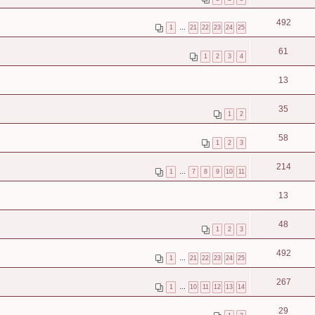
492
1
…
21
22
23
24
25
61
1
2
3
4
13
35
1
2
58
1
2
3
214
1
…
7
8
9
10
11
13
48
1
2
3
492
1
…
21
22
23
24
25
267
1
…
10
11
12
13
14
29