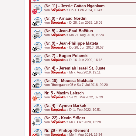
h
a
(Nr. 11) - Jessic Gaïtan Ngankam
n
von
Štěpánka
» Do 1. Feb 2024, 10:43
g
(Nr. 9) - Arnaud Nordin
von
Štěpánka
» Di 28. Jan 2025, 18:03
(Nr. 5) - Jean-Paul Boëtius
von
Štěpánka
» Mo 27. Aug 2018, 19:24
(Nr. 9) - Jean-Philippe Mateta
von
Štěpánka
» Do 28. Jun 2018, 18:57
(Nr. 7) - Eugen Polanski
von
Štěpánka
» Di 16. Jun 2009, 16:18
(Nr. 4) - Jeremiah Israël St. Juste
von
Štěpánka
» Mi 7. Aug 2019, 19:11
(Nr. 19) - Moussa Niakhaté
von
Rheingauner05
» Sa 7. Jul 2018, 20:20
Nr. 5 - Maxim Leitsch
von
Štěpánka
» Sa 21. Mai 2022, 02:29
(Nr. 4) - Aymen Barkok
von
Štěpánka
» Di 1. Feb 2022, 10:51
(Nr. 22) - Kevin Stöger
von
Štěpánka
» Mi 7. Okt 2020, 13:28
Nr. 28 - Philipp Klement
von
Štěpánka
» Mo 4. Aug 2014, 16:34