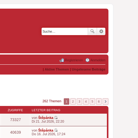
Registrieren
Anmelden
|
Aktive Themen
|
Ungelesene Beiträge
262 Themen
1
2
3
4
5
6
ZUGRIFFE
LETZTER BEITRAG
von
Štěpánka
73327
N
Di 21. Jul 2026, 22:20
e
u
von
Štěpánka
e
40639
N
Do 16. Jul 2026, 17:24
s
e