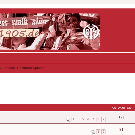
Nullfünfer
Frühere Spieler
ANTWORTEN
171
1
…
5
6
7
8
9
31
1
2