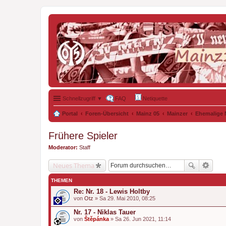
Schnellzugriff ▼
FAQ
Netiquette
Portal
Foren-Übersicht
Mainz 05
Mainzer
Ehemalige 
Frühere Spieler
Moderator:
Staff
Neues Thema
THEMEN
Re: Nr. 18 - Lewis Holtby
von
Otz
» Sa 29. Mai 2010, 08:25
Nr. 17 - Niklas Tauer
von
Štěpánka
» Sa 26. Jun 2021, 11:14