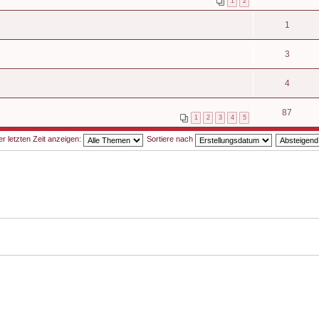
1
2
1
3
4
87
1
2
3
4
5
 letzten Zeit anzeigen:
Sortiere nach