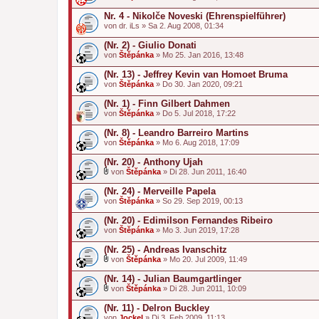
Nr. 4 - Nikolče Noveski (Ehrenspielführer)
von
dr. iLs
» Sa 2. Aug 2008, 01:34
(Nr. 2) - Giulio Donati
von
Štěpánka
» Mo 25. Jan 2016, 13:48
(Nr. 13) - Jeffrey Kevin van Homoet Bruma
von
Štěpánka
» Do 30. Jan 2020, 09:21
(Nr. 1) - Finn Gilbert Dahmen
von
Štěpánka
» Do 5. Jul 2018, 17:22
(Nr. 8) - Leandro Barreiro Martins
von
Štěpánka
» Mo 6. Aug 2018, 17:09
(Nr. 20) - Anthony Ujah
von
Štěpánka
» Di 28. Jun 2011, 16:40
D
a
(Nr. 24) - Merveille Papela
t
von
Štěpánka
» So 29. Sep 2019, 00:13
e
i
(Nr. 20) - Edimilson Fernandes Ribeiro
a
von
n
Štěpánka
» Mo 3. Jun 2019, 17:28
h
a
(Nr. 25) - Andreas Ivanschitz
n
von
Štěpánka
» Mo 20. Jul 2009, 11:49
g
D
a
(Nr. 14) - Julian Baumgartlinger
t
von
Štěpánka
» Di 28. Jun 2011, 10:09
e
D
i
a
(Nr. 11) - Delron Buckley
a
t
von
n
Jockel
» Di 3. Feb 2009, 11:13