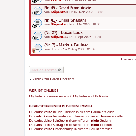
e
h
i
a
Nr. 45 - David Mamutovic
a
n
von
n
Štěpánka
» Fr 15. Dez 2023, 13:48
g
h
a
Nr. 41 - Eniss Shabani
n
von
Štěpánka
» Fr 6. Mai 2022, 18:00
g
(Nr. 27) - Lucas Laux
von
Štěpánka
» Di 11. Apr 2023, 11:25
(Nr. 7) - Markus Feulner
von
dr. iLs
» Sa 2. Aug 2008, 01:32
Themen der
Neues Thema
Zurück zur Foren-Übersicht
WER IST ONLINE?
Mitglieder in diesem Forum: 0 Mitglieder und 15 Gäste
BERECHTIGUNGEN IN DIESEM FORUM
Du darfst
keine
neuen Themen in diesem Forum erstellen.
Du darfst
keine
Antworten zu Themen in diesem Forum erstellen.
Du darfst deine Beiträge in diesem Forum
nicht
ändern.
Du darfst deine Beiträge in diesem Forum
nicht
löschen.
Du darfst
keine
Dateianhänge in diesem Forum erstellen.