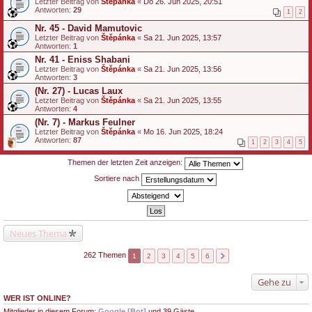
Letzter Beitrag von
Štěpánka
«
Do 26. Jun 2025, 20:51
Antworten:
29
1
2
Nr. 45 - David Mamutovic
Letzter Beitrag von
Štěpánka
«
Sa 21. Jun 2025, 13:57
Antworten:
1
Nr. 41 - Eniss Shabani
Letzter Beitrag von
Štěpánka
«
Sa 21. Jun 2025, 13:56
Antworten:
3
(Nr. 27) - Lucas Laux
Letzter Beitrag von
Štěpánka
«
Sa 21. Jun 2025, 13:55
Antworten:
4
(Nr. 7) - Markus Feulner
Letzter Beitrag von
Štěpánka
«
Mo 16. Jun 2025, 18:24
Antworten:
87
1
2
3
4
5
Themen der letzten Zeit anzeigen:
Sortiere nach
Neues Thema
262 Themen
1
2
3
4
5
6
Gehe zu
WER IST ONLINE?
Mitglieder in diesem Forum:
Google [Bot]
und 39 Gäste