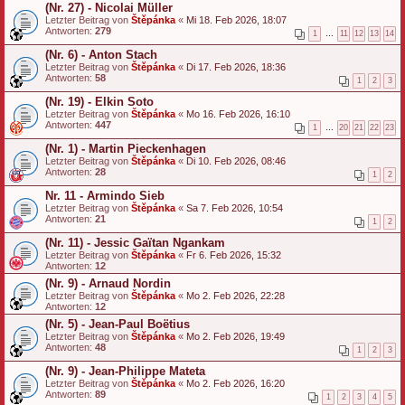
(Nr. 27) - Nicolai Müller
Letzter Beitrag von
Štěpánka
«
Mi 18. Feb 2026, 18:07
Antworten:
279
1
…
11
12
13
14
(Nr. 6) - Anton Stach
Letzter Beitrag von
Štěpánka
«
Di 17. Feb 2026, 18:36
Antworten:
58
1
2
3
(Nr. 19) - Elkin Soto
Letzter Beitrag von
Štěpánka
«
Mo 16. Feb 2026, 16:10
Antworten:
447
1
…
20
21
22
23
(Nr. 1) - Martin Pieckenhagen
Letzter Beitrag von
Štěpánka
«
Di 10. Feb 2026, 08:46
Antworten:
28
1
2
Nr. 11 - Armindo Sieb
Letzter Beitrag von
Štěpánka
«
Sa 7. Feb 2026, 10:54
Antworten:
21
1
2
(Nr. 11) - Jessic Gaïtan Ngankam
Letzter Beitrag von
Štěpánka
«
Fr 6. Feb 2026, 15:32
Antworten:
12
(Nr. 9) - Arnaud Nordin
Letzter Beitrag von
Štěpánka
«
Mo 2. Feb 2026, 22:28
Antworten:
12
(Nr. 5) - Jean-Paul Boëtius
Letzter Beitrag von
Štěpánka
«
Mo 2. Feb 2026, 19:49
Antworten:
48
1
2
3
(Nr. 9) - Jean-Philippe Mateta
Letzter Beitrag von
Štěpánka
«
Mo 2. Feb 2026, 16:20
Antworten:
89
1
2
3
4
5