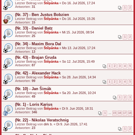
Letzter Beitrag von
Štěpánka
«
Do 16. Jul 2026, 17:24
Antworten:
31
1
2
(Nr. 37) - Ben Justus Bobzien
Letzter Beitrag von
Štěpánka
«
Do 16. Jul 2026, 15:26
Antworten:
15
(Nr. 33) - Daniel Batz
Letzter Beitrag von
Štěpánka
«
Mi 15. Jul 2026, 08:54
Antworten:
25
1
2
(Nr. 34) - Maxim Bora Dal
Letzter Beitrag von
Štěpánka
«
Mo 13. Jul 2026, 17:24
Antworten:
13
(Nr. 43) - Brajan Gruda
Letzter Beitrag von
Štěpánka
«
So 12. Jul 2026, 15:49
Antworten:
87
1
2
3
4
5
(Nr. 42) - Alexander Hack
Letzter Beitrag von
Štěpánka
«
So 28. Jun 2026, 14:34
Antworten:
99
1
2
3
4
5
(Nr. 10) - Jan Šimák
Letzter Beitrag von
Štěpánka
«
Sa 20. Jun 2026, 10:24
Antworten:
49
1
2
3
(Nr. 1) - Loris Karius
Letzter Beitrag von
Štěpánka
«
Di 9. Jun 2026, 18:31
Antworten:
346
1
…
15
16
17
18
(Nr. 22) - Nikolas Veratschnig
Letzter Beitrag von
dirk b.
«
Di 9. Jun 2026, 17:41
Antworten:
23
1
2