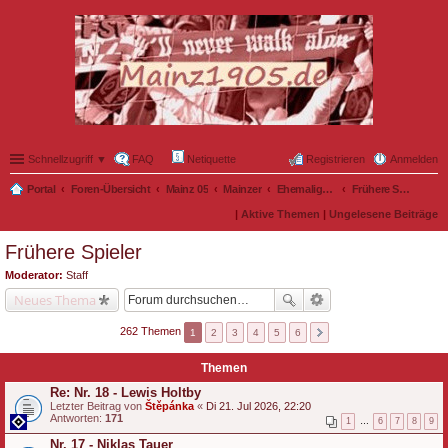
Schnellzugriff ▼
FAQ
Netiquette
Registrieren
Anmelden
Portal
Foren-Übersicht
Mainz 05
Mainzer
Ehemalige Nullfünfer
Frühere Spieler
|
Aktive Themen
|
Ungelesene Beiträge
Frühere Spieler
Moderator:
Staff
Neues Thema
262 Themen
1
2
3
4
5
6
Themen
Re: Nr. 18 - Lewis Holtby
Letzter Beitrag von
Štěpánka
«
Di 21. Jul 2026, 22:20
Antworten:
171
1
…
6
7
8
9
Nr. 17 - Niklas Tauer