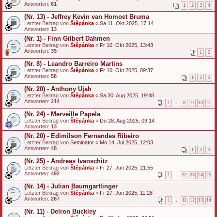
Antworten:
61
1
2
3
4
(Nr. 13) - Jeffrey Kevin van Homoet Bruma
Letzter Beitrag von
Štěpánka
«
Sa 11. Okt 2025, 17:14
Antworten:
13
(Nr. 1) - Finn Gilbert Dahmen
Letzter Beitrag von
Štěpánka
«
Fr 10. Okt 2025, 13:43
Antworten:
35
1
2
(Nr. 8) - Leandro Barreiro Martins
Letzter Beitrag von
Štěpánka
«
Fr 10. Okt 2025, 09:37
Antworten:
58
1
2
3
(Nr. 20) - Anthony Ujah
Letzter Beitrag von
Štěpánka
«
Sa 30. Aug 2025, 19:48
Antworten:
214
1
…
8
9
10
11
(Nr. 24) - Merveille Papela
Letzter Beitrag von
Štěpánka
«
Do 28. Aug 2025, 09:14
Antworten:
13
(Nr. 20) - Edimilson Fernandes Ribeiro
Letzter Beitrag von
Seminator
«
Mo 14. Jul 2025, 12:03
Antworten:
48
1
2
3
(Nr. 25) - Andreas Ivanschitz
Letzter Beitrag von
Štěpánka
«
Fr 27. Jun 2025, 21:55
Antworten:
492
1
…
22
23
24
25
(Nr. 14) - Julian Baumgartlinger
Letzter Beitrag von
Štěpánka
«
Fr 27. Jun 2025, 11:28
Antworten:
267
1
…
11
12
13
14
(Nr. 11) - Delron Buckley