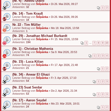
(Nr. 4) - Abdou Diallo
Letzter Beitrag von
Štěpánka
«
Di 26. Mai 2026, 09:27
Antworten:
32
1
2
(Nr. 14) - Tom Krauß
Letzter Beitrag von
Štěpánka
«
Di 26. Mai 2026, 09:26
Antworten:
18
Nr. 22 - Tim Müller
Letzter Beitrag von
Štěpánka
«
Mo 18. Mai 2026, 13:58
Antworten:
1
(Nr. 29) - Jonathan Michael Burkardt
Letzter Beitrag von
Štěpánka
«
Fr 15. Mai 2026, 13:59
Antworten:
194
1
…
7
8
9
10
(Nr. 1) - Christian Mathenia
Letzter Beitrag von
Štěpánka
«
Sa 9. Mai 2026, 20:53
Antworten:
74
1
2
3
4
(Nr. 15) - Luca Kilian
Letzter Beitrag von
Štěpánka
«
Fr 17. Apr 2026, 21:48
Antworten:
21
1
2
(Nr. 34) - Anwar El Ghazi
Letzter Beitrag von
Štěpánka
«
Fr 3. Apr 2026, 17:10
Antworten:
54
1
2
3
(Nr. 23) Suat Serdar
Letzter Beitrag von
Štěpánka
«
Do 2. Apr 2026, 21:34
Antworten:
53
1
2
3
(Nr. 17) - Aaron Seydel
Letzter Beitrag von
Štěpánka
«
Mo 23. Mär 2026, 18:01
Antworten:
24
1
2