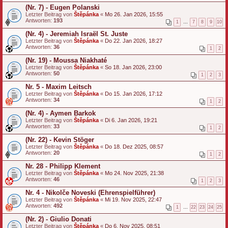
(Nr. 7) - Eugen Polanski
Letzter Beitrag von
Štěpánka
«
Mo 26. Jan 2026, 15:55
Antworten:
193
1
…
7
8
9
10
(Nr. 4) - Jeremiah Israël St. Juste
Letzter Beitrag von
Štěpánka
«
Do 22. Jan 2026, 18:27
Antworten:
36
1
2
(Nr. 19) - Moussa Niakhaté
Letzter Beitrag von
Štěpánka
«
So 18. Jan 2026, 23:00
Antworten:
50
1
2
3
Nr. 5 - Maxim Leitsch
Letzter Beitrag von
Štěpánka
«
Do 15. Jan 2026, 17:12
Antworten:
34
1
2
(Nr. 4) - Aymen Barkok
Letzter Beitrag von
Štěpánka
«
Di 6. Jan 2026, 19:21
Antworten:
33
1
2
(Nr. 22) - Kevin Stöger
Letzter Beitrag von
Štěpánka
«
Do 18. Dez 2025, 08:57
Antworten:
20
1
2
Nr. 28 - Philipp Klement
Letzter Beitrag von
Štěpánka
«
Mo 24. Nov 2025, 21:38
Antworten:
46
1
2
3
Nr. 4 - Nikolče Noveski (Ehrenspielführer)
Letzter Beitrag von
Štěpánka
«
Mi 19. Nov 2025, 22:47
Antworten:
492
1
…
22
23
24
25
(Nr. 2) - Giulio Donati
Letzter Beitrag von
Štěpánka
«
Do 6. Nov 2025, 08:51