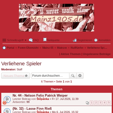
Schnellzugriff ▼
FAQ
Netiquette
Registrieren
Anmelden
Portal
Foren-Übersicht
Mainz 05
Mainzer
Nullfünfer
Verliehene Spieler
|
Aktive Themen
|
Ungelesene Beiträge
Verliehene Spieler
Moderator:
Staff
Neues Thema
6 Themen • Seite
1
von
1
Themen
Nr. 44 - Nelson Felix Patrick Weiper
Letzter Beitrag von
Štěpánka
«
Fr 17. Jul 2026, 11:39
Antworten:
99
1
2
3
4
5
(Nr. 32) - Lasse Finn Rieß
Letzter Beitrag von
Štěpánka
«
Mo 6. Jul 2026, 15:32