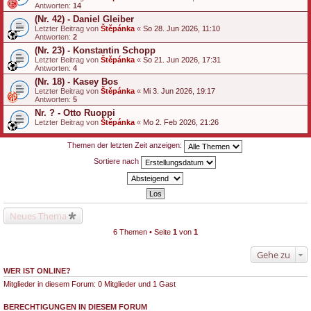
Antworten:
14
(Nr. 42) - Daniel Gleiber
Letzter Beitrag von
Štěpánka
«
So 28. Jun 2026, 11:10
Antworten:
2
(Nr. 23) - Konstantin Schopp
Letzter Beitrag von
Štěpánka
«
So 21. Jun 2026, 17:31
Antworten:
4
(Nr. 18) - Kasey Bos
Letzter Beitrag von
Štěpánka
«
Mi 3. Jun 2026, 19:17
Antworten:
5
Nr. ? - Otto Ruoppi
Letzter Beitrag von
Štěpánka
«
Mo 2. Feb 2026, 21:26
Themen der letzten Zeit anzeigen:
Sortiere nach
Neues Thema
6 Themen • Seite
1
von
1
Gehe zu
WER IST ONLINE?
Mitglieder in diesem Forum: 0 Mitglieder und 1 Gast
BERECHTIGUNGEN IN DIESEM FORUM