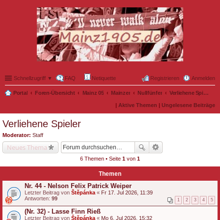
Schnellzugriff ▼
FAQ
Netiquette
Registrieren
Anmelden
Portal
Foren-Übersicht
Mainz 05
Mainzer
Nullfünfer
Verliehene Spieler
|
Aktive Themen
|
Ungelesene Beiträge
Verliehene Spieler
Moderator:
Staff
Neues Thema
6 Themen • Seite
1
von
1
Themen
Nr. 44 - Nelson Felix Patrick Weiper
Letzter Beitrag von
Štěpánka
«
Fr 17. Jul 2026, 11:39
Antworten:
99
1
2
3
4
5
(Nr. 32) - Lasse Finn Rieß
Letzter Beitrag von
Štěpánka
«
Mo 6. Jul 2026, 15:32