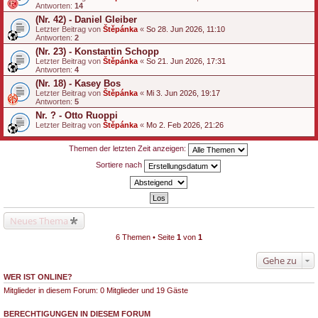
Antworten:
14
(Nr. 42) - Daniel Gleiber
Letzter Beitrag von
Štěpánka
«
So 28. Jun 2026, 11:10
Antworten:
2
(Nr. 23) - Konstantin Schopp
Letzter Beitrag von
Štěpánka
«
So 21. Jun 2026, 17:31
Antworten:
4
(Nr. 18) - Kasey Bos
Letzter Beitrag von
Štěpánka
«
Mi 3. Jun 2026, 19:17
Antworten:
5
Nr. ? - Otto Ruoppi
Letzter Beitrag von
Štěpánka
«
Mo 2. Feb 2026, 21:26
Themen der letzten Zeit anzeigen:
Sortiere nach
Neues Thema
6 Themen • Seite
1
von
1
Gehe zu
WER IST ONLINE?
Mitglieder in diesem Forum: 0 Mitglieder und 19 Gäste
BERECHTIGUNGEN IN DIESEM FORUM