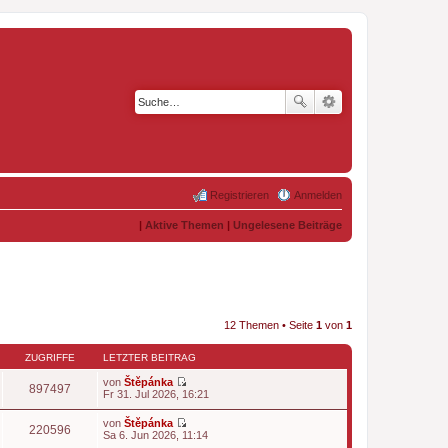
Registrieren
Anmelden
|
Aktive Themen
|
Ungelesene Beiträge
12 Themen • Seite
1
von
1
ZUGRIFFE
LETZTER BEITRAG
von
Štěpánka
897497
N
Fr 31. Jul 2026, 16:21
e
u
von
Štěpánka
e
220596
N
Sa 6. Jun 2026, 11:14
s
e