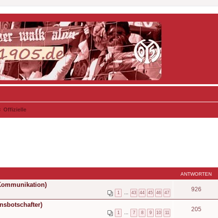
Offizielle
ANTWORTEN
 Kommunikation)
926
1
…
43
44
45
46
47
nsbotschafter)
205
1
…
7
8
9
10
11