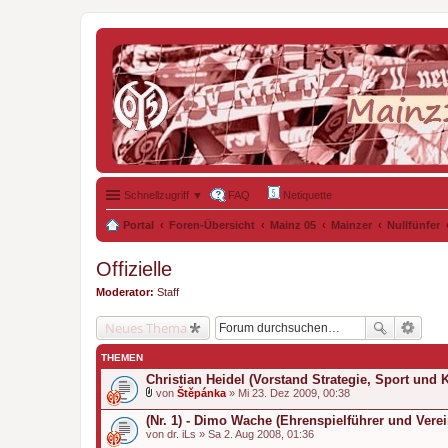
Schnellzugriff ▼
FAQ
Netiquette
Portal
Foren-Übersicht
Mainz 05
Mainzer
Nullfünfer
Offizielle
Moderator:
Staff
Neues Thema
THEMEN
Christian Heidel (Vorstand Strategie, Sport und
von
Štěpánka
» Mi 23. Dez 2009, 00:38
D
a
(Nr. 1) - Dimo Wache (Ehrenspielführer und Verei
t
von
dr. iLs
» Sa 2. Aug 2008, 01:36
e