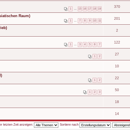
370
1
…
15
16
17
18
19
asiatischen Raum)
201
1
…
7
8
9
10
11
ieb)
2
122
1
…
3
4
5
6
7
27
1
2
10
l)
22
1
2
50
1
2
3
18
14
 letzten Zeit anzeigen:
Sortiere nach