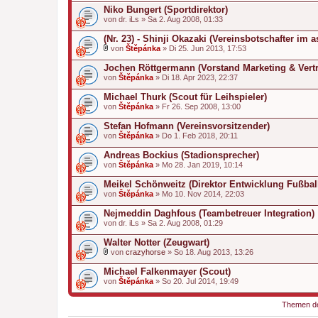
i
Niko Bungert (Sportdirektor)
a
von
n
dr. iLs
» Sa 2. Aug 2008, 01:33
h
a
(Nr. 23) - Shinji Okazaki (Vereinsbotschafter im 
n
von
Štěpánka
» Di 25. Jun 2013, 17:53
g
D
a
Jochen Röttgermann (Vorstand Marketing & Vertr
t
von
Štěpánka
» Di 18. Apr 2023, 22:37
e
i
Michael Thurk (Scout für Leihspieler)
a
von
n
Štěpánka
» Fr 26. Sep 2008, 13:00
h
a
Stefan Hofmann (Vereinsvorsitzender)
n
von
Štěpánka
» Do 1. Feb 2018, 20:11
g
Andreas Bockius (Stadionsprecher)
von
Štěpánka
» Mo 28. Jan 2019, 10:14
Meikel Schönweitz (Direktor Entwicklung Fußbal
von
Štěpánka
» Mo 10. Nov 2014, 22:03
Nejmeddin Daghfous (Teambetreuer Integration)
von
dr. iLs
» Sa 2. Aug 2008, 01:29
Walter Notter (Zeugwart)
von
crazyhorse
» So 18. Aug 2013, 13:26
D
a
Michael Falkenmayer (Scout)
t
von
Štěpánka
» So 20. Jul 2014, 19:49
e
i
a
Themen der
n