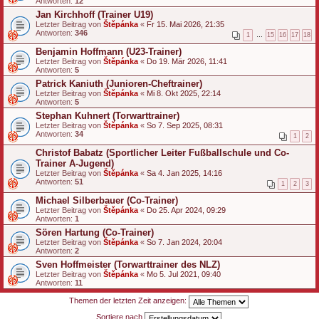
Antworten:
12
Jan Kirchhoff (Trainer U19)
Letzter Beitrag von
Štěpánka
«
Fr 15. Mai 2026, 21:35
Antworten:
346
1
…
15
16
17
18
Benjamin Hoffmann (U23-Trainer)
Letzter Beitrag von
Štěpánka
«
Do 19. Mär 2026, 11:41
Antworten:
5
Patrick Kaniuth (Junioren-Cheftrainer)
Letzter Beitrag von
Štěpánka
«
Mi 8. Okt 2025, 22:14
Antworten:
5
Stephan Kuhnert (Torwarttrainer)
Letzter Beitrag von
Štěpánka
«
So 7. Sep 2025, 08:31
Antworten:
34
1
2
Christof Babatz (Sportlicher Leiter Fußballschule und Co-
Trainer A-Jugend)
Letzter Beitrag von
Štěpánka
«
Sa 4. Jan 2025, 14:16
Antworten:
51
1
2
3
Michael Silberbauer (Co-Trainer)
Letzter Beitrag von
Štěpánka
«
Do 25. Apr 2024, 09:29
Antworten:
1
Sören Hartung (Co-Trainer)
Letzter Beitrag von
Štěpánka
«
So 7. Jan 2024, 20:04
Antworten:
2
Sven Hoffmeister (Torwarttrainer des NLZ)
Letzter Beitrag von
Štěpánka
«
Mo 5. Jul 2021, 09:40
Antworten:
11
Themen der letzten Zeit anzeigen:
Sortiere nach