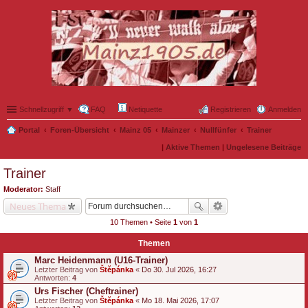
Schnellzugriff ▼
FAQ
Netiquette
Registrieren
Anmelden
Portal
Foren-Übersicht
Mainz 05
Mainzer
Nullfünfer
Trainer
|
Aktive Themen
|
Ungelesene Beiträge
Trainer
Moderator:
Staff
Neues Thema
10 Themen • Seite
1
von
1
Themen
Marc Heidenmann (U16-Trainer)
Letzter Beitrag von
Štěpánka
«
Do 30. Jul 2026, 16:27
Antworten:
4
Urs Fischer (Cheftrainer)
Letzter Beitrag von
Štěpánka
«
Mo 18. Mai 2026, 17:07