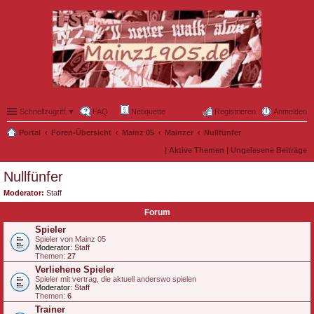
Schnellzugriff ▼
FAQ
Netiquette
Registrieren
Anmelden
Portal
Foren-Übersicht
Mainz 05
Mainzer
Nullfünfer
|
Aktive Themen
|
Ungelesene Beiträge
Nullfünfer
Moderator:
Staff
Forum
Spieler
Spieler von Mainz 05
Moderator:
Staff
Themen:
27
Verliehene Spieler
Spieler mit vertrag, die aktuell anderswo spielen
Moderator:
Staff
Themen:
6
Trainer