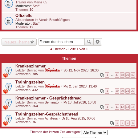
Trainer von Mainz 05
Moderator:
Staff
Themen:
10
Offizielle
Alle anderen im Verein Beschäftigten
Moderator:
Staff
Themen:
12
Neues Thema
4 Themen • Seite
1
von
1
Themen
Krankenzimmer
Letzter Beitrag von
Štěpánka
«
So 12. Nov 2023, 16:36
Antworten:
785
1
…
37
38
39
40
Trainingszeiten
Letzter Beitrag von
Štěpánka
«
Mo 2. Jan 2023, 13:40
Antworten:
432
1
…
19
20
21
22
Krankenzimmer - Gesprächsthread
Letzter Beitrag von
Seminator
«
Mi 13. Jul 2016, 10:58
Antworten:
264
1
…
11
12
13
14
Trainingszeiten-Gesprächsthread
Letzter Beitrag von
Achilleus
«
Di 18. Aug 2015, 00:06
Antworten:
76
1
2
3
4
Themen der letzten Zeit anzeigen: