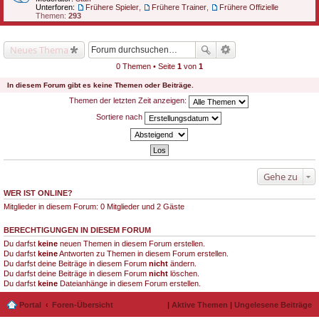
Unterforen:
Frühere Spieler
,
Frühere Trainer
,
Frühere Offizielle
Themen:
293
Neues Thema
0 Themen • Seite
1
von
1
In diesem Forum gibt es keine Themen oder Beiträge.
Themen der letzten Zeit anzeigen:
Sortiere nach
Gehe zu
WER IST ONLINE?
Mitglieder in diesem Forum: 0 Mitglieder und 2 Gäste
BERECHTIGUNGEN IN DIESEM FORUM
Du darfst
keine
neuen Themen in diesem Forum erstellen.
Du darfst
keine
Antworten zu Themen in diesem Forum erstellen.
Du darfst deine Beiträge in diesem Forum
nicht
ändern.
Du darfst deine Beiträge in diesem Forum
nicht
löschen.
Du darfst
keine
Dateianhänge in diesem Forum erstellen.
Portal
Foren-Übersicht
|
Aktive Themen
|
Ungelesene Beiträge