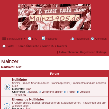
Schnellzugriff ▼
FAQ
Netiquette
Registrieren
Anmelden
Portal
Foren-Übersicht
Mainz 05
Mainzer
|
Aktive Themen
|
Ungelesene Beiträge
Mainzer
Moderator:
Staff
Forum
Nullfünfer
Spieler, Trainer, Sportdirektoren, Stadionsprecher, Präsidenten und alle anderen
auch
Moderator:
Staff
Unterforen:
Spieler
,
Verliehene Spieler
,
Trainer
,
Offizielle
Themen:
59
Ehemalige Nullfünfer
Frühere Spieler, Trainer, Sportdirektoren, Stadionsprecher, Präsidenten und alle
anderen auch
Moderator:
Staff