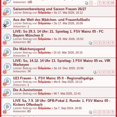
Antworten:
185
1
…
7
8
9
10
Saisonvorbereitung und Saison Frauen 26/27
Letzter Beitrag von
Štěpánka
«
So 17. Mai 2026, 16:12
Aus der Welt des Mädchen- und Frauenfußballs
Letzter Beitrag von
Štěpánka
«
So 17. Mai 2026, 16:09
Antworten:
1
LIVE: So 29.3. 14 Uhr: 21. Spieltag 1. FSV Mainz 05 - FC
Bayern München II
Letzter Beitrag von
Štěpánka
«
So 29. Mär 2026, 15:53
Antworten:
83
1
2
3
4
5
Die Mädchenjugend
Letzter Beitrag von
Štěpánka
«
Di 10. Mär 2026, 20:15
Antworten:
3
LIVE: So, 14.12. 14 Uhr 13. Spieltag: 1 FSV Mainz 05 vs. VfR
Warbeyen
Letzter Beitrag von
Štěpánka
«
So 14. Dez 2025, 15:56
Antworten:
74
1
2
3
4
U23 Frauen - 1. FSV Mainz 05 II - Regionalligaliga
Letzter Beitrag von
Štěpánka
«
Mo 8. Sep 2025, 10:13
Antworten:
1
Die A-Juniorinnen
Letzter Beitrag von
Štěpánka
«
Mi 7. Mai 2025, 12:41
LIVE Sa, 7.9. 18 Uhr: DFB-Pokal 2. Runde: 1. FSV Mainz 05 -
Kickers Offenbach
Letzter Beitrag von
Štěpánka
«
Sa 7. Sep 2024, 18:55
Antworten:
83
1
2
3
4
5