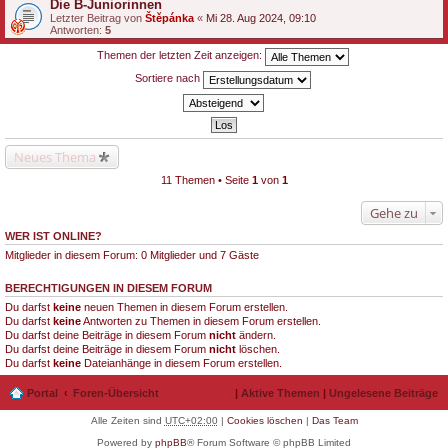
Die B-Juniorinnen
Letzter Beitrag von
Štěpánka
«
Mi 28. Aug 2024, 09:10
Antworten:
5
Themen der letzten Zeit anzeigen:
Sortiere nach
Neues Thema
11 Themen • Seite
1
von
1
Gehe zu
WER IST ONLINE?
Mitglieder in diesem Forum: 0 Mitglieder und 7 Gäste
BERECHTIGUNGEN IN DIESEM FORUM
Du darfst
keine
neuen Themen in diesem Forum erstellen.
Du darfst
keine
Antworten zu Themen in diesem Forum erstellen.
Du darfst deine Beiträge in diesem Forum
nicht
ändern.
Du darfst deine Beiträge in diesem Forum
nicht
löschen.
Du darfst
keine
Dateianhänge in diesem Forum erstellen.
Portal
Foren-Übersicht
|
Aktive Themen
|
Ungelesene Beiträge
Alle Zeiten sind
UTC+02:00
|
Cookies löschen
|
Das Team
Powered by
phpBB
® Forum Software © phpBB Limited