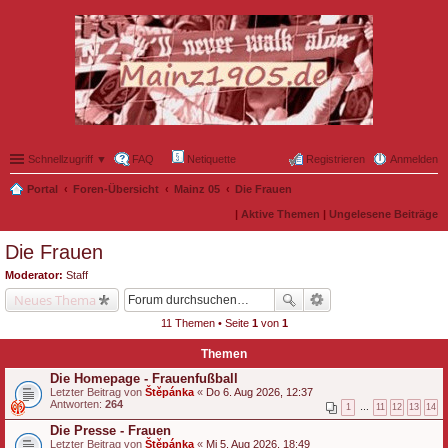
Schnellzugriff ▼
FAQ
Netiquette
Registrieren
Anmelden
Portal
Foren-Übersicht
Mainz 05
Die Frauen
|
Aktive Themen
|
Ungelesene Beiträge
Die Frauen
Moderator:
Staff
Neues Thema
11 Themen • Seite
1
von
1
Themen
Die Homepage - Frauenfußball
Letzter Beitrag von
Štěpánka
«
Do 6. Aug 2026, 12:37
Antworten:
264
1
…
11
12
13
14
Die Presse - Frauen
Letzter Beitrag von
Štěpánka
«
Mi 5. Aug 2026, 18:49