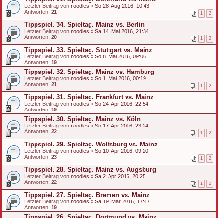
Letzter Beitrag von
noodles
«
So 28. Aug 2016, 10:43
Antworten:
21
1
2
Tippspiel. 34. Spieltag. Mainz vs. Berlin
Letzter Beitrag von
noodles
«
Sa 14. Mai 2016, 21:34
Antworten:
20
1
2
Tippspiel. 33. Spieltag. Stuttgart vs. Mainz
Letzter Beitrag von
noodles
«
So 8. Mai 2016, 09:06
Antworten:
19
Tippspiel. 32. Spieltag. Mainz vs. Hamburg
Letzter Beitrag von
noodles
«
So 1. Mai 2016, 00:19
Antworten:
21
1
2
Tippspiel. 31. Spieltag. Frankfurt vs. Mainz
Letzter Beitrag von
noodles
«
So 24. Apr 2016, 22:54
Antworten:
19
Tippspiel. 30. Spieltag. Mainz vs. Köln
Letzter Beitrag von
noodles
«
So 17. Apr 2016, 23:24
Antworten:
22
1
2
Tippspiel. 29. Spieltag. Wolfsburg vs. Mainz
Letzter Beitrag von
noodles
«
So 10. Apr 2016, 09:20
Antworten:
23
1
2
Tippspiel. 28. Spieltag. Mainz vs. Augsburg
Letzter Beitrag von
noodles
«
Sa 2. Apr 2016, 20:25
Antworten:
22
1
2
Tippspiel. 27. Spieltag. Bremen vs. Mainz
Letzter Beitrag von
noodles
«
Sa 19. Mär 2016, 17:47
Antworten:
19
Tippspiel. 26. Spieltag. Dortmund vs. Mainz