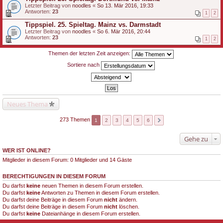
Letzter Beitrag von
noodles
«
So 13. Mär 2016, 19:33
Antworten:
23
1
2
Tippspiel. 25. Spieltag. Mainz vs. Darmstadt
Letzter Beitrag von
noodles
«
So 6. Mär 2016, 20:44
Antworten:
23
1
2
Themen der letzten Zeit anzeigen:
Sortiere nach
Neues Thema
273 Themen
1
2
3
4
5
6
Gehe zu
WER IST ONLINE?
Mitglieder in diesem Forum: 0 Mitglieder und 14 Gäste
BERECHTIGUNGEN IN DIESEM FORUM
Du darfst
keine
neuen Themen in diesem Forum erstellen.
Du darfst
keine
Antworten zu Themen in diesem Forum erstellen.
Du darfst deine Beiträge in diesem Forum
nicht
ändern.
Du darfst deine Beiträge in diesem Forum
nicht
löschen.
Du darfst
keine
Dateianhänge in diesem Forum erstellen.