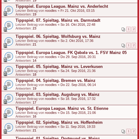
Antworten:
19
Tippspiel. Europa League. Mainz vs. Anderlecht
Letzter Beitrag von
noodles
«
Fr 21. Okt 2016, 03:15
Antworten:
19
Tippspiel. 07. Spieltag. Mainz vs. Darmstadt
Letzter Beitrag von
noodles
«
So 16. Okt 2016, 22:48
Antworten:
23
1
2
Tippspiel. 06. Spieltag. Wolfsburg vs. Mainz
Letzter Beitrag von
noodles
«
So 2. Okt 2016, 17:36
Antworten:
21
1
2
Tippspiel. Europa League. FK Qəbələ vs. 1. FSV Mainz 05
Letzter Beitrag von
noodles
«
Do 29. Sep 2016, 20:31
Antworten:
14
Tippspiel. 05. Spieltag. Mainz vs. Leverkusen
Letzter Beitrag von
noodles
«
Sa 24. Sep 2016, 21:36
Antworten:
18
Tippspiel. 04. Spieltag. Bremen vs. Mainz
Letzter Beitrag von
noodles
«
Do 22. Sep 2016, 06:14
Antworten:
19
Tippspiel. 03. Spieltag. Augsburg vs. Mainz
Letzter Beitrag von
noodles
«
So 18. Sep 2016, 17:32
Antworten:
17
Tippspiel. Europa League. Mainz vs. St. Etienne
Letzter Beitrag von
noodles
«
Do 15. Sep 2016, 21:06
Antworten:
16
Tippspiel. 02. Spieltag. Mainz vs. Hoffenheim
Letzter Beitrag von
noodles
«
So 11. Sep 2016, 19:33
Antworten:
21
1
2
Tippspiel. 01. Spieltag. Dortmund vs. Mainz