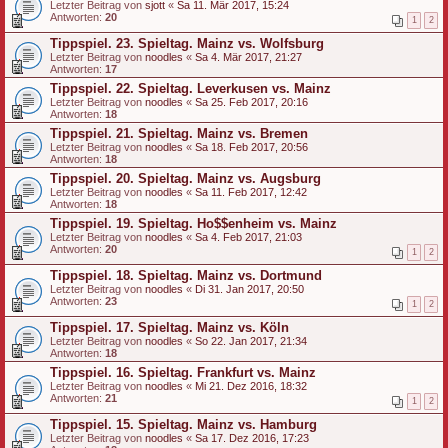
Letzter Beitrag von
sjott
«
Sa 11. Mär 2017, 15:24
Antworten:
20
1
2
Tippspiel. 23. Spieltag. Mainz vs. Wolfsburg
Letzter Beitrag von
noodles
«
Sa 4. Mär 2017, 21:27
Antworten:
17
Tippspiel. 22. Spieltag. Leverkusen vs. Mainz
Letzter Beitrag von
noodles
«
Sa 25. Feb 2017, 20:16
Antworten:
18
Tippspiel. 21. Spieltag. Mainz vs. Bremen
Letzter Beitrag von
noodles
«
Sa 18. Feb 2017, 20:56
Antworten:
18
Tippspiel. 20. Spieltag. Mainz vs. Augsburg
Letzter Beitrag von
noodles
«
Sa 11. Feb 2017, 12:42
Antworten:
18
Tippspiel. 19. Spieltag. Ho$$enheim vs. Mainz
Letzter Beitrag von
noodles
«
Sa 4. Feb 2017, 21:03
Antworten:
20
1
2
Tippspiel. 18. Spieltag. Mainz vs. Dortmund
Letzter Beitrag von
noodles
«
Di 31. Jan 2017, 20:50
Antworten:
23
1
2
Tippspiel. 17. Spieltag. Mainz vs. Köln
Letzter Beitrag von
noodles
«
So 22. Jan 2017, 21:34
Antworten:
18
Tippspiel. 16. Spieltag. Frankfurt vs. Mainz
Letzter Beitrag von
noodles
«
Mi 21. Dez 2016, 18:32
Antworten:
21
1
2
Tippspiel. 15. Spieltag. Mainz vs. Hamburg
Letzter Beitrag von
noodles
«
Sa 17. Dez 2016, 17:23