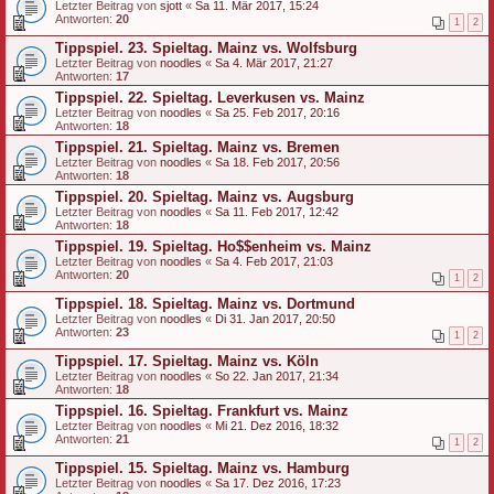
Letzter Beitrag von
sjott
«
Sa 11. Mär 2017, 15:24
Antworten:
20
1
2
Tippspiel. 23. Spieltag. Mainz vs. Wolfsburg
Letzter Beitrag von
noodles
«
Sa 4. Mär 2017, 21:27
Antworten:
17
Tippspiel. 22. Spieltag. Leverkusen vs. Mainz
Letzter Beitrag von
noodles
«
Sa 25. Feb 2017, 20:16
Antworten:
18
Tippspiel. 21. Spieltag. Mainz vs. Bremen
Letzter Beitrag von
noodles
«
Sa 18. Feb 2017, 20:56
Antworten:
18
Tippspiel. 20. Spieltag. Mainz vs. Augsburg
Letzter Beitrag von
noodles
«
Sa 11. Feb 2017, 12:42
Antworten:
18
Tippspiel. 19. Spieltag. Ho$$enheim vs. Mainz
Letzter Beitrag von
noodles
«
Sa 4. Feb 2017, 21:03
Antworten:
20
1
2
Tippspiel. 18. Spieltag. Mainz vs. Dortmund
Letzter Beitrag von
noodles
«
Di 31. Jan 2017, 20:50
Antworten:
23
1
2
Tippspiel. 17. Spieltag. Mainz vs. Köln
Letzter Beitrag von
noodles
«
So 22. Jan 2017, 21:34
Antworten:
18
Tippspiel. 16. Spieltag. Frankfurt vs. Mainz
Letzter Beitrag von
noodles
«
Mi 21. Dez 2016, 18:32
Antworten:
21
1
2
Tippspiel. 15. Spieltag. Mainz vs. Hamburg
Letzter Beitrag von
noodles
«
Sa 17. Dez 2016, 17:23