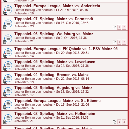
Antworten:
19
Tippspiel. Europa League. Mainz vs. Anderlecht
Letzter Beitrag von
noodles
«
Fr 21. Okt 2016, 03:15
Antworten:
19
Tippspiel. 07. Spieltag. Mainz vs. Darmstadt
Letzter Beitrag von
noodles
«
So 16. Okt 2016, 22:48
Antworten:
23
1
2
Tippspiel. 06. Spieltag. Wolfsburg vs. Mainz
Letzter Beitrag von
noodles
«
So 2. Okt 2016, 17:36
Antworten:
21
1
2
Tippspiel. Europa League. FK Qəbələ vs. 1. FSV Mainz 05
Letzter Beitrag von
noodles
«
Do 29. Sep 2016, 20:31
Antworten:
14
Tippspiel. 05. Spieltag. Mainz vs. Leverkusen
Letzter Beitrag von
noodles
«
Sa 24. Sep 2016, 21:36
Antworten:
18
Tippspiel. 04. Spieltag. Bremen vs. Mainz
Letzter Beitrag von
noodles
«
Do 22. Sep 2016, 06:14
Antworten:
19
Tippspiel. 03. Spieltag. Augsburg vs. Mainz
Letzter Beitrag von
noodles
«
So 18. Sep 2016, 17:32
Antworten:
17
Tippspiel. Europa League. Mainz vs. St. Etienne
Letzter Beitrag von
noodles
«
Do 15. Sep 2016, 21:06
Antworten:
16
Tippspiel. 02. Spieltag. Mainz vs. Hoffenheim
Letzter Beitrag von
noodles
«
So 11. Sep 2016, 19:33
Antworten:
21
1
2
Tippspiel. 01. Spieltag. Dortmund vs. Mainz