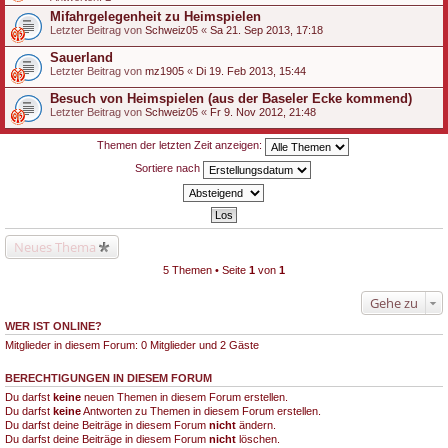
Mifahrgelegenheit zu Heimspielen
Letzter Beitrag von
Schweiz05
«
Sa 21. Sep 2013, 17:18
Sauerland
Letzter Beitrag von
mz1905
«
Di 19. Feb 2013, 15:44
Besuch von Heimspielen (aus der Baseler Ecke kommend)
Letzter Beitrag von
Schweiz05
«
Fr 9. Nov 2012, 21:48
Themen der letzten Zeit anzeigen:
Sortiere nach
Neues Thema
5 Themen • Seite
1
von
1
Gehe zu
WER IST ONLINE?
Mitglieder in diesem Forum: 0 Mitglieder und 2 Gäste
BERECHTIGUNGEN IN DIESEM FORUM
Du darfst
keine
neuen Themen in diesem Forum erstellen.
Du darfst
keine
Antworten zu Themen in diesem Forum erstellen.
Du darfst deine Beiträge in diesem Forum
nicht
ändern.
Du darfst deine Beiträge in diesem Forum
nicht
löschen.