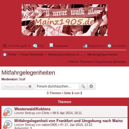
Schnellzugriff ▼
FAQ
Netiquette
Registrieren
Anmelden
Portal
Foren-Übersicht
Kartentauschbörse & Mitfahrgelegenheiten
Mitfahrgelegenheiten
|
Aktive Themen
|
Ungelesene Beiträge
Mitfahrgelegenheiten
Moderator:
Staff
Neues Thema
5 Themen • Seite
1
von
1
Themen
Westerwald/Koblenz
Letzter Beitrag von
Chris
«
Mi 9. Apr 2014, 16:11
Mitfahrgelegenheit von Frankfurt und Umgebung nach Mainz
Letzter Beitrag von
ratzer1905
«
Fr 17. Jan 2014, 13:10
Antworten:
1