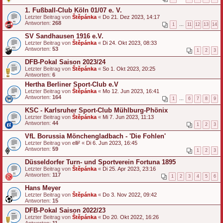
1. Fußball-Club Köln 01/07 e. V.
Letzter Beitrag von
Štěpánka
«
Do 21. Dez 2023, 14:17
Antworten:
268
1
…
11
12
13
14
SV Sandhausen 1916 e.V.
Letzter Beitrag von
Štěpánka
«
Di 24. Okt 2023, 08:33
Antworten:
53
1
2
3
DFB-Pokal Saison 2023/24
Letzter Beitrag von
Štěpánka
«
So 1. Okt 2023, 20:25
Antworten:
6
Hertha Berliner Sport-Club e.V
Letzter Beitrag von
Štěpánka
«
Mo 12. Jun 2023, 16:41
Antworten:
164
1
…
6
7
8
9
KSC - Karlsruher Sport-Club Mühlburg-Phönix
Letzter Beitrag von
Štěpánka
«
Mi 7. Jun 2023, 11:13
Antworten:
44
1
2
3
VfL Borussia Mönchengladbach - 'Die Fohlen'
Letzter Beitrag von
elli²
«
Di 6. Jun 2023, 16:45
Antworten:
59
1
2
3
Düsseldorfer Turn- und Sportverein Fortuna 1895
Letzter Beitrag von
Štěpánka
«
Di 25. Apr 2023, 23:16
Antworten:
117
1
2
3
4
5
6
Hans Meyer
Letzter Beitrag von
Štěpánka
«
Do 3. Nov 2022, 09:42
Antworten:
15
DFB-Pokal Saison 2022/23
Letzter Beitrag von
Štěpánka
«
Do 20. Okt 2022, 16:26
Antworten:
11