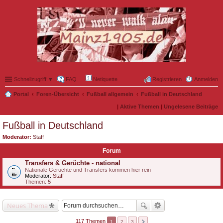
Schnellzugriff ▼
FAQ
Netiquette
Registrieren
Anmelden
Portal
Foren-Übersicht
Fußball allgemein
Fußball in Deutschland
|
Aktive Themen
|
Ungelesene Beiträge
Fußball in Deutschland
Moderator:
Staff
Forum
Transfers & Gerüchte - national
Nationale Gerüchte und Transfers kommen hier rein
Moderator:
Staff
Themen:
5
Neues Thema
117 Themen
1
2
3