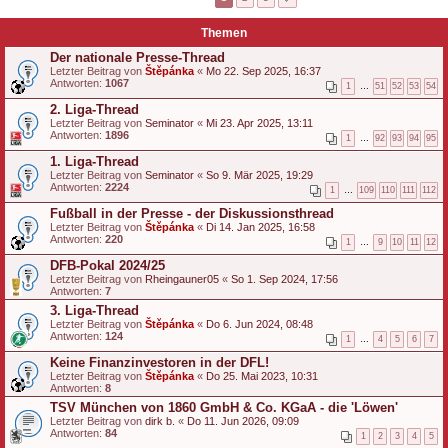
Themen
Der nationale Presse-Thread
Letzter Beitrag von
Štěpánka
«
Mo 22. Sep 2025, 16:37
Antworten:
1067
1
…
51
52
53
54
2. Liga-Thread
Letzter Beitrag von
Seminator
«
Mi 23. Apr 2025, 13:11
Antworten:
1896
1
…
92
93
94
95
1. Liga-Thread
Letzter Beitrag von
Seminator
«
So 9. Mär 2025, 19:29
Antworten:
2224
1
…
109
110
111
112
Fußball in der Presse - der Diskussionsthread
Letzter Beitrag von
Štěpánka
«
Di 14. Jan 2025, 16:58
Antworten:
220
1
…
9
10
11
12
DFB-Pokal 2024/25
Letzter Beitrag von
Rheingauner05
«
So 1. Sep 2024, 17:56
Antworten:
7
3. Liga-Thread
Letzter Beitrag von
Štěpánka
«
Do 6. Jun 2024, 08:48
Antworten:
124
1
…
4
5
6
7
Keine Finanzinvestoren in der DFL!
Letzter Beitrag von
Štěpánka
«
Do 25. Mai 2023, 10:31
Antworten:
8
TSV München von 1860 GmbH & Co. KGaA - die 'Löwen'
Letzter Beitrag von
dirk b.
«
Do 11. Jun 2026, 09:09
Antworten:
84
1
2
3
4
5