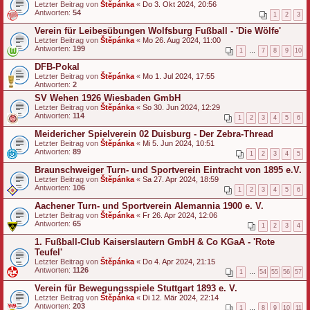
Letzter Beitrag von
Štěpánka
«
Do 3. Okt 2024, 20:56
Antworten:
54
1
2
3
Verein für Leibesübungen Wolfsburg Fußball - 'Die Wölfe'
Letzter Beitrag von
Štěpánka
«
Mo 26. Aug 2024, 11:00
Antworten:
199
1
…
7
8
9
10
DFB-Pokal
Letzter Beitrag von
Štěpánka
«
Mo 1. Jul 2024, 17:55
Antworten:
2
SV Wehen 1926 Wiesbaden GmbH
Letzter Beitrag von
Štěpánka
«
So 30. Jun 2024, 12:29
Antworten:
114
1
2
3
4
5
6
Meidericher Spielverein 02 Duisburg - Der Zebra-Thread
Letzter Beitrag von
Štěpánka
«
Mi 5. Jun 2024, 10:51
Antworten:
89
1
2
3
4
5
Braunschweiger Turn- und Sportverein Eintracht von 1895 e.V.
Letzter Beitrag von
Štěpánka
«
Sa 27. Apr 2024, 18:59
Antworten:
106
1
2
3
4
5
6
Aachener Turn- und Sportverein Alemannia 1900 e. V.
Letzter Beitrag von
Štěpánka
«
Fr 26. Apr 2024, 12:06
Antworten:
65
1
2
3
4
1. Fußball-Club Kaiserslautern GmbH & Co KGaA - 'Rote
Teufel'
Letzter Beitrag von
Štěpánka
«
Do 4. Apr 2024, 21:15
Antworten:
1126
1
…
54
55
56
57
Verein für Bewegungsspiele Stuttgart 1893 e. V.
Letzter Beitrag von
Štěpánka
«
Di 12. Mär 2024, 22:14
Antworten:
203
1
…
8
9
10
11