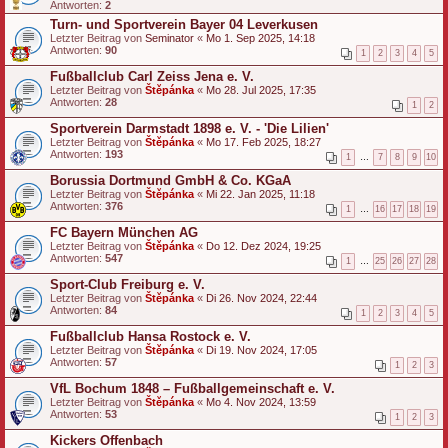
Antworten:
2
Turn- und Sportverein Bayer 04 Leverkusen
Letzter Beitrag von
Seminator
«
Mo 1. Sep 2025, 14:18
Antworten:
90
1
2
3
4
5
Fußballclub Carl Zeiss Jena e. V.
Letzter Beitrag von
Štěpánka
«
Mo 28. Jul 2025, 17:35
Antworten:
28
1
2
Sportverein Darmstadt 1898 e. V. - 'Die Lilien'
Letzter Beitrag von
Štěpánka
«
Mo 17. Feb 2025, 18:27
Antworten:
193
1
…
7
8
9
10
Borussia Dortmund GmbH & Co. KGaA
Letzter Beitrag von
Štěpánka
«
Mi 22. Jan 2025, 11:18
Antworten:
376
1
…
16
17
18
19
FC Bayern München AG
Letzter Beitrag von
Štěpánka
«
Do 12. Dez 2024, 19:25
Antworten:
547
1
…
25
26
27
28
Sport-Club Freiburg e. V.
Letzter Beitrag von
Štěpánka
«
Di 26. Nov 2024, 22:44
Antworten:
84
1
2
3
4
5
Fußballclub Hansa Rostock e. V.
Letzter Beitrag von
Štěpánka
«
Di 19. Nov 2024, 17:05
Antworten:
57
1
2
3
VfL Bochum 1848 – Fußballgemeinschaft e. V.
Letzter Beitrag von
Štěpánka
«
Mo 4. Nov 2024, 13:59
Antworten:
53
1
2
3
Kickers Offenbach