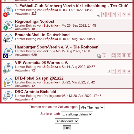
1. Fußball-Club Nürnberg Verein für Leibesübung - 'Der Club'
Letzter Beitrag von
Štěpánka
«
Di 4. Okt 2022, 14:33
Antworten:
117
1
2
3
4
5
6
Regionalliga Nordost
Letzter Beitrag von
Štěpánka
«
Mo 26. Sep 2022, 14:45
Antworten:
18
Frauenfußball in Deutschland
Letzter Beitrag von
Štěpánka
«
Do 18. Aug 2022, 08:21
Hamburger Sport-Verein e. V. - 'Die Rothosen'
Letzter Beitrag von
dirk b.
«
Mo 15. Aug 2022, 14:30
Antworten:
629
1
…
29
30
31
32
VfR Wormatia 08 Worms e.V.
Letzter Beitrag von
Štěpánka
«
So 14. Aug 2022, 00:57
Antworten:
72
1
2
3
4
DFB-Pokal Saison 2021/22
Letzter Beitrag von
Štěpánka
«
So 22. Mai 2022, 23:42
Antworten:
12
DSC Arminia Bielefeld
Letzter Beitrag von
Rheingauner05
«
Mi 20. Apr 2022, 17:48
Antworten:
4
Themen der letzten Zeit anzeigen:
Sortiere nach