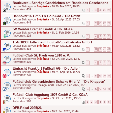
Boulevard - Schräge Geschichten am Rande des Geschehens
Letzter Beitrag von
Štěpánka
«
Mi 20. Mai 2026, 10:55
Antworten:
439
1
…
19
20
21
22
Hannover 96 GmbH & Co KGaA - 'Die Roten'
Letzter Beitrag von
Štěpánka
«
So 26. Apr 2026, 17:03
Antworten:
445
1
…
20
21
22
23
SV Werder Bremen GmbH & Co. KGaA
Letzter Beitrag von
Štěpánka
«
So 1. Feb 2026, 14:34
Antworten:
129
1
…
4
5
6
7
TSG 1899 Hoffenheim Fußball-Spielbetriebs GmbH
Letzter Beitrag von
Štěpánka
«
Mi 29. Okt 2025, 12:52
Antworten:
838
1
…
39
40
41
42
Fußball-Club St. Pauli von 1910 e. V.
Letzter Beitrag von
Štěpánka
«
Sa 27. Sep 2025, 13:47
Antworten:
130
1
…
4
5
6
7
Eintracht Frankfurt Fußball AG - 'Die Adler'
Letzter Beitrag von
Štěpánka
«
Mi 24. Sep 2025, 09:29
Antworten:
738
1
…
34
35
36
37
Fußballclub Gelsenkirchen‑Schalke 04 e. V. - 'Die Knappen'
Letzter Beitrag von
Rheingauner05
«
Mo 22. Sep 2025, 15:10
Antworten:
842
1
…
40
41
42
43
Fußball-Club Augsburg 1907 GmbH & Co. KGaA
Letzter Beitrag von
Štěpánka
«
So 21. Sep 2025, 19:59
Antworten:
100
1
2
3
4
5
6
DFB-Pokal 2025/26
Letzter Beitrag von
Štěpánka
«
Mi 3. Sep 2025, 21:44