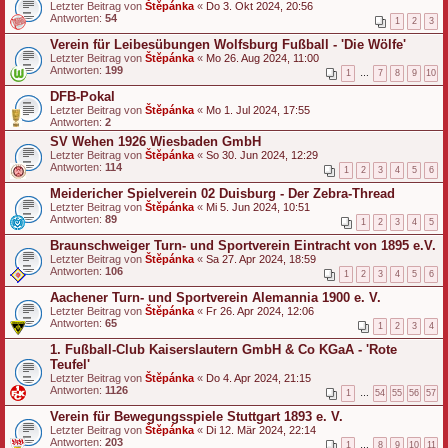
Letzter Beitrag von
Štěpánka
«
Do 3. Okt 2024, 20:56
Antworten:
54
1
2
3
Verein für Leibesübungen Wolfsburg Fußball - 'Die Wölfe'
Letzter Beitrag von
Štěpánka
«
Mo 26. Aug 2024, 11:00
Antworten:
199
1
…
7
8
9
10
DFB-Pokal
Letzter Beitrag von
Štěpánka
«
Mo 1. Jul 2024, 17:55
Antworten:
2
SV Wehen 1926 Wiesbaden GmbH
Letzter Beitrag von
Štěpánka
«
So 30. Jun 2024, 12:29
Antworten:
114
1
2
3
4
5
6
Meidericher Spielverein 02 Duisburg - Der Zebra-Thread
Letzter Beitrag von
Štěpánka
«
Mi 5. Jun 2024, 10:51
Antworten:
89
1
2
3
4
5
Braunschweiger Turn- und Sportverein Eintracht von 1895 e.V.
Letzter Beitrag von
Štěpánka
«
Sa 27. Apr 2024, 18:59
Antworten:
106
1
2
3
4
5
6
Aachener Turn- und Sportverein Alemannia 1900 e. V.
Letzter Beitrag von
Štěpánka
«
Fr 26. Apr 2024, 12:06
Antworten:
65
1
2
3
4
1. Fußball-Club Kaiserslautern GmbH & Co KGaA - 'Rote
Teufel'
Letzter Beitrag von
Štěpánka
«
Do 4. Apr 2024, 21:15
Antworten:
1126
1
…
54
55
56
57
Verein für Bewegungsspiele Stuttgart 1893 e. V.
Letzter Beitrag von
Štěpánka
«
Di 12. Mär 2024, 22:14
Antworten:
203
1
…
8
9
10
11