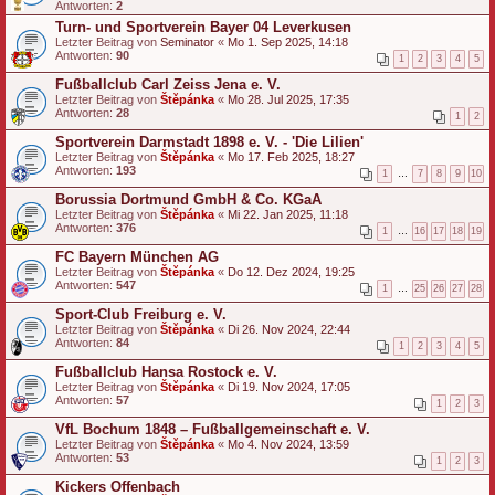
Antworten:
2
Turn- und Sportverein Bayer 04 Leverkusen
Letzter Beitrag von
Seminator
«
Mo 1. Sep 2025, 14:18
Antworten:
90
1
2
3
4
5
Fußballclub Carl Zeiss Jena e. V.
Letzter Beitrag von
Štěpánka
«
Mo 28. Jul 2025, 17:35
Antworten:
28
1
2
Sportverein Darmstadt 1898 e. V. - 'Die Lilien'
Letzter Beitrag von
Štěpánka
«
Mo 17. Feb 2025, 18:27
Antworten:
193
1
…
7
8
9
10
Borussia Dortmund GmbH & Co. KGaA
Letzter Beitrag von
Štěpánka
«
Mi 22. Jan 2025, 11:18
Antworten:
376
1
…
16
17
18
19
FC Bayern München AG
Letzter Beitrag von
Štěpánka
«
Do 12. Dez 2024, 19:25
Antworten:
547
1
…
25
26
27
28
Sport-Club Freiburg e. V.
Letzter Beitrag von
Štěpánka
«
Di 26. Nov 2024, 22:44
Antworten:
84
1
2
3
4
5
Fußballclub Hansa Rostock e. V.
Letzter Beitrag von
Štěpánka
«
Di 19. Nov 2024, 17:05
Antworten:
57
1
2
3
VfL Bochum 1848 – Fußballgemeinschaft e. V.
Letzter Beitrag von
Štěpánka
«
Mo 4. Nov 2024, 13:59
Antworten:
53
1
2
3
Kickers Offenbach