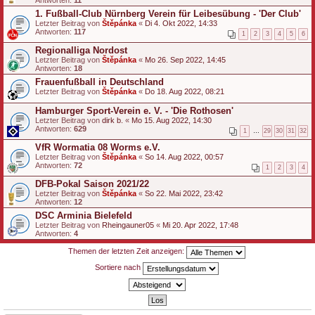
1. Fußball-Club Nürnberg Verein für Leibesübung - 'Der Club'
Letzter Beitrag von
Štěpánka
«
Di 4. Okt 2022, 14:33
Antworten:
117
1
2
3
4
5
6
Regionalliga Nordost
Letzter Beitrag von
Štěpánka
«
Mo 26. Sep 2022, 14:45
Antworten:
18
Frauenfußball in Deutschland
Letzter Beitrag von
Štěpánka
«
Do 18. Aug 2022, 08:21
Hamburger Sport-Verein e. V. - 'Die Rothosen'
Letzter Beitrag von
dirk b.
«
Mo 15. Aug 2022, 14:30
Antworten:
629
1
…
29
30
31
32
VfR Wormatia 08 Worms e.V.
Letzter Beitrag von
Štěpánka
«
So 14. Aug 2022, 00:57
Antworten:
72
1
2
3
4
DFB-Pokal Saison 2021/22
Letzter Beitrag von
Štěpánka
«
So 22. Mai 2022, 23:42
Antworten:
12
DSC Arminia Bielefeld
Letzter Beitrag von
Rheingauner05
«
Mi 20. Apr 2022, 17:48
Antworten:
4
Themen der letzten Zeit anzeigen:
Sortiere nach