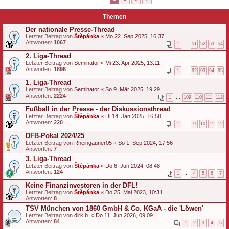
Themen
Der nationale Presse-Thread
Letzter Beitrag von
Štěpánka
«
Mo 22. Sep 2025, 16:37
Antworten:
1067
1
…
51
52
53
54
2. Liga-Thread
Letzter Beitrag von
Seminator
«
Mi 23. Apr 2025, 13:11
Antworten:
1896
1
…
92
93
94
95
1. Liga-Thread
Letzter Beitrag von
Seminator
«
So 9. Mär 2025, 19:29
Antworten:
2224
1
…
109
110
111
112
Fußball in der Presse - der Diskussionsthread
Letzter Beitrag von
Štěpánka
«
Di 14. Jan 2025, 16:58
Antworten:
220
1
…
9
10
11
12
DFB-Pokal 2024/25
Letzter Beitrag von
Rheingauner05
«
So 1. Sep 2024, 17:56
Antworten:
7
3. Liga-Thread
Letzter Beitrag von
Štěpánka
«
Do 6. Jun 2024, 08:48
Antworten:
124
1
…
4
5
6
7
Keine Finanzinvestoren in der DFL!
Letzter Beitrag von
Štěpánka
«
Do 25. Mai 2023, 10:31
Antworten:
8
TSV München von 1860 GmbH & Co. KGaA - die 'Löwen'
Letzter Beitrag von
dirk b.
«
Do 11. Jun 2026, 09:09
Antworten:
84
1
2
3
4
5