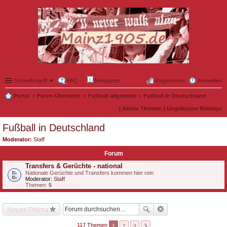
Schnellzugriff ▼
FAQ
Netiquette
Registrieren
Anmelden
Portal
Foren-Übersicht
Fußball allgemein
Fußball in Deutschland
|
Aktive Themen
|
Ungelesene Beiträge
Fußball in Deutschland
Moderator:
Staff
Forum
Transfers & Gerüchte - national
Nationale Gerüchte und Transfers kommen hier rein
Moderator:
Staff
Themen:
5
Neues Thema
117 Themen
1
2
3