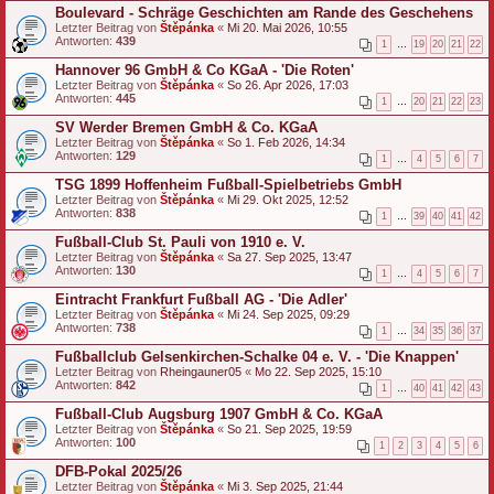
Boulevard - Schräge Geschichten am Rande des Geschehens
Letzter Beitrag von
Štěpánka
«
Mi 20. Mai 2026, 10:55
Antworten:
439
1
…
19
20
21
22
Hannover 96 GmbH & Co KGaA - 'Die Roten'
Letzter Beitrag von
Štěpánka
«
So 26. Apr 2026, 17:03
Antworten:
445
1
…
20
21
22
23
SV Werder Bremen GmbH & Co. KGaA
Letzter Beitrag von
Štěpánka
«
So 1. Feb 2026, 14:34
Antworten:
129
1
…
4
5
6
7
TSG 1899 Hoffenheim Fußball-Spielbetriebs GmbH
Letzter Beitrag von
Štěpánka
«
Mi 29. Okt 2025, 12:52
Antworten:
838
1
…
39
40
41
42
Fußball-Club St. Pauli von 1910 e. V.
Letzter Beitrag von
Štěpánka
«
Sa 27. Sep 2025, 13:47
Antworten:
130
1
…
4
5
6
7
Eintracht Frankfurt Fußball AG - 'Die Adler'
Letzter Beitrag von
Štěpánka
«
Mi 24. Sep 2025, 09:29
Antworten:
738
1
…
34
35
36
37
Fußballclub Gelsenkirchen‑Schalke 04 e. V. - 'Die Knappen'
Letzter Beitrag von
Rheingauner05
«
Mo 22. Sep 2025, 15:10
Antworten:
842
1
…
40
41
42
43
Fußball-Club Augsburg 1907 GmbH & Co. KGaA
Letzter Beitrag von
Štěpánka
«
So 21. Sep 2025, 19:59
Antworten:
100
1
2
3
4
5
6
DFB-Pokal 2025/26
Letzter Beitrag von
Štěpánka
«
Mi 3. Sep 2025, 21:44