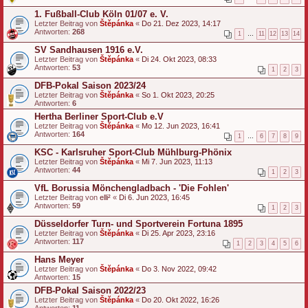
1. Fußball-Club Köln 01/07 e. V.
Letzter Beitrag von
Štěpánka
«
Do 21. Dez 2023, 14:17
Antworten:
268
1
…
11
12
13
14
SV Sandhausen 1916 e.V.
Letzter Beitrag von
Štěpánka
«
Di 24. Okt 2023, 08:33
Antworten:
53
1
2
3
DFB-Pokal Saison 2023/24
Letzter Beitrag von
Štěpánka
«
So 1. Okt 2023, 20:25
Antworten:
6
Hertha Berliner Sport-Club e.V
Letzter Beitrag von
Štěpánka
«
Mo 12. Jun 2023, 16:41
Antworten:
164
1
…
6
7
8
9
KSC - Karlsruher Sport-Club Mühlburg-Phönix
Letzter Beitrag von
Štěpánka
«
Mi 7. Jun 2023, 11:13
Antworten:
44
1
2
3
VfL Borussia Mönchengladbach - 'Die Fohlen'
Letzter Beitrag von
elli²
«
Di 6. Jun 2023, 16:45
Antworten:
59
1
2
3
Düsseldorfer Turn- und Sportverein Fortuna 1895
Letzter Beitrag von
Štěpánka
«
Di 25. Apr 2023, 23:16
Antworten:
117
1
2
3
4
5
6
Hans Meyer
Letzter Beitrag von
Štěpánka
«
Do 3. Nov 2022, 09:42
Antworten:
15
DFB-Pokal Saison 2022/23
Letzter Beitrag von
Štěpánka
«
Do 20. Okt 2022, 16:26
Antworten:
11