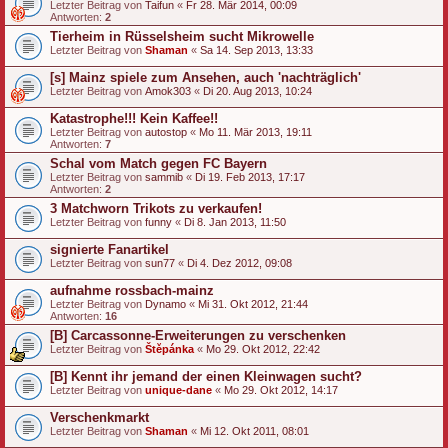
Letzter Beitrag von
Taifun
«
Fr 28. Mär 2014, 00:09
Antworten:
2
Tierheim in Rüsselsheim sucht Mikrowelle
Letzter Beitrag von
Shaman
«
Sa 14. Sep 2013, 13:33
[s] Mainz spiele zum Ansehen, auch 'nachträglich'
Letzter Beitrag von
Amok303
«
Di 20. Aug 2013, 10:24
Katastrophe!!! Kein Kaffee!!
Letzter Beitrag von
autostop
«
Mo 11. Mär 2013, 19:11
Antworten:
7
Schal vom Match gegen FC Bayern
Letzter Beitrag von
sammib
«
Di 19. Feb 2013, 17:17
Antworten:
2
3 Matchworn Trikots zu verkaufen!
Letzter Beitrag von
funny
«
Di 8. Jan 2013, 11:50
signierte Fanartikel
Letzter Beitrag von
sun77
«
Di 4. Dez 2012, 09:08
aufnahme rossbach-mainz
Letzter Beitrag von
Dynamo
«
Mi 31. Okt 2012, 21:44
Antworten:
16
[B] Carcassonne-Erweiterungen zu verschenken
Letzter Beitrag von
Štěpánka
«
Mo 29. Okt 2012, 22:42
[B] Kennt ihr jemand der einen Kleinwagen sucht?
Letzter Beitrag von
unique-dane
«
Mo 29. Okt 2012, 14:17
Verschenkmarkt
Letzter Beitrag von
Shaman
«
Mi 12. Okt 2011, 08:01