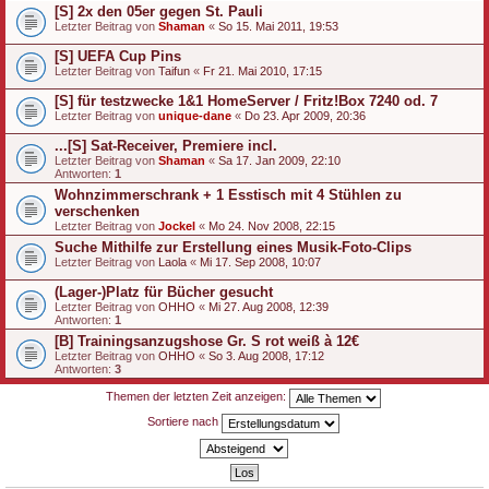
[S] 2x den 05er gegen St. Pauli
Letzter Beitrag von
Shaman
«
So 15. Mai 2011, 19:53
[S] UEFA Cup Pins
Letzter Beitrag von
Taifun
«
Fr 21. Mai 2010, 17:15
[S] für testzwecke 1&1 HomeServer / Fritz!Box 7240 od. 7
Letzter Beitrag von
unique-dane
«
Do 23. Apr 2009, 20:36
...[S] Sat-Receiver, Premiere incl.
Letzter Beitrag von
Shaman
«
Sa 17. Jan 2009, 22:10
Antworten:
1
Wohnzimmerschrank + 1 Esstisch mit 4 Stühlen zu
verschenken
Letzter Beitrag von
Jockel
«
Mo 24. Nov 2008, 22:15
Suche Mithilfe zur Erstellung eines Musik-Foto-Clips
Letzter Beitrag von
Laola
«
Mi 17. Sep 2008, 10:07
(Lager-)Platz für Bücher gesucht
Letzter Beitrag von
OHHO
«
Mi 27. Aug 2008, 12:39
Antworten:
1
[B] Trainingsanzugshose Gr. S rot weiß à 12€
Letzter Beitrag von
OHHO
«
So 3. Aug 2008, 17:12
Antworten:
3
Themen der letzten Zeit anzeigen:
Sortiere nach