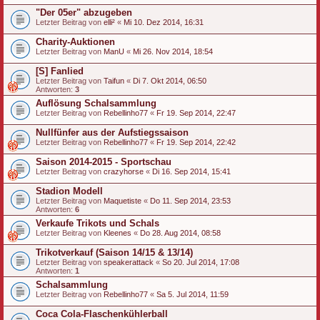
"Der 05er" abzugeben
Letzter Beitrag von
elli²
«
Mi 10. Dez 2014, 16:31
Charity-Auktionen
Letzter Beitrag von
ManU
«
Mi 26. Nov 2014, 18:54
[S] Fanlied
Letzter Beitrag von
Taifun
«
Di 7. Okt 2014, 06:50
Antworten:
3
Auflösung Schalsammlung
Letzter Beitrag von
Rebellinho77
«
Fr 19. Sep 2014, 22:47
Nullfünfer aus der Aufstiegssaison
Letzter Beitrag von
Rebellinho77
«
Fr 19. Sep 2014, 22:42
Saison 2014-2015 - Sportschau
Letzter Beitrag von
crazyhorse
«
Di 16. Sep 2014, 15:41
Stadion Modell
Letzter Beitrag von
Maquetiste
«
Do 11. Sep 2014, 23:53
Antworten:
6
Verkaufe Trikots und Schals
Letzter Beitrag von
Kleenes
«
Do 28. Aug 2014, 08:58
Trikotverkauf (Saison 14/15 & 13/14)
Letzter Beitrag von
speakerattack
«
So 20. Jul 2014, 17:08
Antworten:
1
Schalsammlung
Letzter Beitrag von
Rebellinho77
«
Sa 5. Jul 2014, 11:59
Coca Cola-Flaschenkühlerball