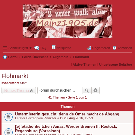
Schnellzugriff ▼
FAQ
Netiquette
Registrieren
Anmelden
Portal
Foren-Übersicht
Allgemein
Flohmarkt
|
Aktive Themen
|
Ungelesene Beiträge
Flohmarkt
Moderator:
Staff
Neues Thema
41 Themen • Seite
1
von
1
Themen
UntermieterIn gesucht, denn de Ömer macht de Abgang
Letzter Beitrag von
Planitzer
«
Di 23. Aug 2016, 12:53
[S] Stadionheftchen Amas: Werder Bremen II, Rostock,
Regensburg (Vorsaison)
Letzter Beitrag von
Achilleus
«
Fr 24. Jun 2016, 18:25