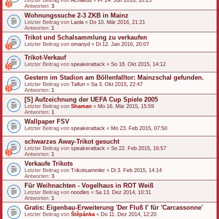
Antworten:
3
Wohnungssuche 2-3 ZKB in Mainz
Letzter Beitrag von
Laola
«
Do 10. Mär 2016, 21:21
Antworten:
1
Trikot und Schalsammlung zu verkaufen
Letzter Beitrag von
omanyd
«
Di 12. Jan 2016, 20:07
Trikot-Verkauf
Letzter Beitrag von
speakerattack
«
So 18. Okt 2015, 14:12
Gestern im Stadion am Böllenfalltor: Mainzschal gefunden.
Letzter Beitrag von
Taifun
«
Sa 3. Okt 2015, 22:47
Antworten:
1
[S] Aufzeichnung der UEFA Cup Spiele 2005
Letzter Beitrag von
Shaman
«
Mo 16. Mär 2015, 15:59
Antworten:
1
Wallpaper FSV
Letzter Beitrag von
speakerattack
«
Mo 23. Feb 2015, 07:50
schwarzes Away-Trikot gesucht
Letzter Beitrag von
speakerattack
«
So 22. Feb 2015, 16:57
Antworten:
1
Verkaufe Trikots
Letzter Beitrag von
Trikotsammler
«
Di 3. Feb 2015, 14:14
Antworten:
3
Für Weihnachten - Vogelhaus in ROT Weiß
Letzter Beitrag von
noodles
«
Sa 13. Dez 2014, 10:31
Antworten:
1
Gratis: Eigenbau-Erweiterung 'Der Fluß I' für 'Carcassonne'
Letzter Beitrag von
Štěpánka
«
Do 11. Dez 2014, 12:20