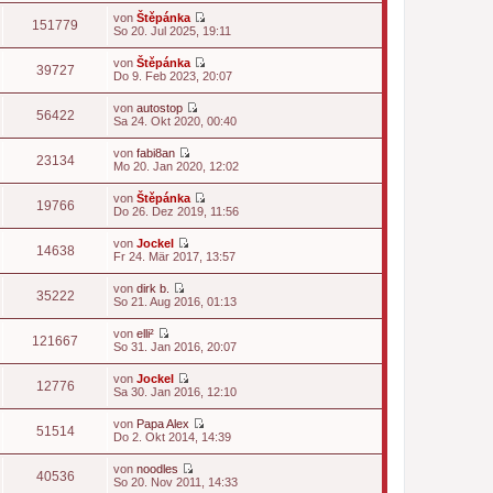
t
u
von
Štěpánka
e
e
151779
N
So 20. Jul 2025, 19:11
r
s
e
B
t
u
e
von
Štěpánka
e
e
39727
i
N
Do 9. Feb 2023, 20:07
r
s
t
e
B
t
r
u
e
von
autostop
e
a
e
56422
i
N
Sa 24. Okt 2020, 00:40
r
g
s
t
e
B
t
r
u
e
von
fabi8an
e
a
e
23134
i
N
Mo 20. Jan 2020, 12:02
r
g
s
t
e
B
t
r
u
e
von
Štěpánka
e
a
e
19766
i
N
Do 26. Dez 2019, 11:56
r
g
s
t
e
B
t
r
u
e
von
Jockel
e
a
e
14638
i
N
Fr 24. Mär 2017, 13:57
r
g
s
t
e
B
t
r
u
e
von
dirk b.
e
a
e
35222
i
N
So 21. Aug 2016, 01:13
r
g
s
t
e
B
t
r
u
e
von
elli²
e
a
e
121667
i
N
So 31. Jan 2016, 20:07
r
g
s
t
e
B
t
r
u
e
von
Jockel
e
a
e
12776
i
N
Sa 30. Jan 2016, 12:10
r
g
s
t
e
B
t
r
u
e
von
Papa Alex
e
a
e
51514
i
N
Do 2. Okt 2014, 14:39
r
g
s
t
e
B
t
r
u
e
von
noodles
e
a
e
40536
i
N
So 20. Nov 2011, 14:33
r
g
s
t
e