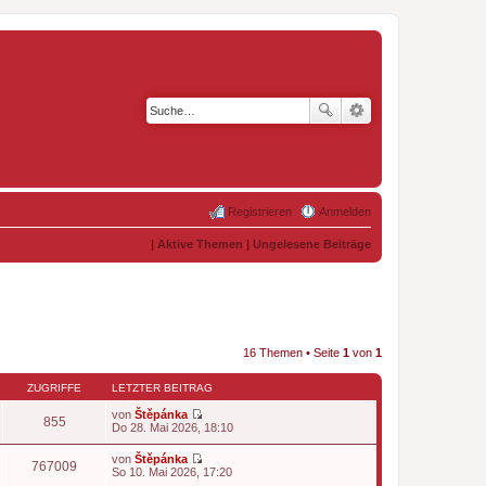
Registrieren
Anmelden
|
Aktive Themen
|
Ungelesene Beiträge
16 Themen • Seite
1
von
1
ZUGRIFFE
LETZTER BEITRAG
von
Štěpánka
855
N
Do 28. Mai 2026, 18:10
e
u
von
Štěpánka
e
767009
N
So 10. Mai 2026, 17:20
s
e