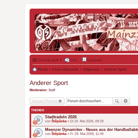
Schnellzugriff ▼
FAQ
Netiquette
Portal
Foren-Übersicht
Allgemein
Anderer Sport
Anderer Sport
Moderator:
Staff
Neues Thema
THEMEN
Stadtradeln 2026
von
Štěpánka
» Di 19. Mai 2026, 09:29
Meenzer Dynamites - Neues aus der Handballabt
von
Štěpánka
» Fr 29. Mai 2009, 11:49