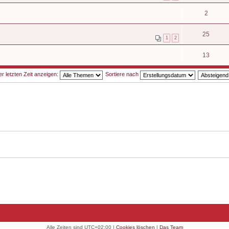
2
25
1
2
13
 letzten Zeit anzeigen:
Sortiere nach
Alle Zeiten sind
UTC+02:00
|
Cookies löschen
|
Das Team