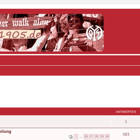
ANTWORTEN
1
eilung
583
1
…
26
27
28
29
30