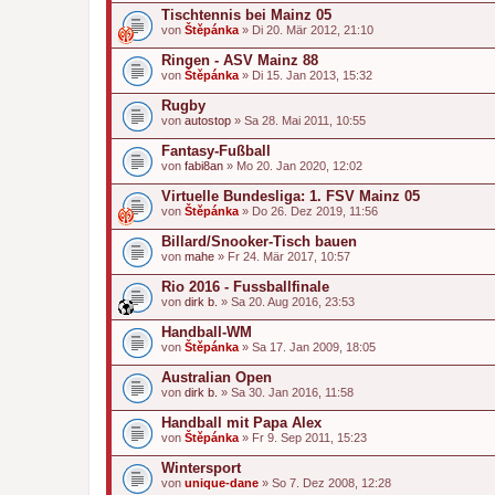
Tischtennis bei Mainz 05
von
Štěpánka
» Di 20. Mär 2012, 21:10
Ringen - ASV Mainz 88
von
Štěpánka
» Di 15. Jan 2013, 15:32
Rugby
von
autostop
» Sa 28. Mai 2011, 10:55
Fantasy-Fußball
von
fabi8an
» Mo 20. Jan 2020, 12:02
Virtuelle Bundesliga: 1. FSV Mainz 05
von
Štěpánka
» Do 26. Dez 2019, 11:56
Billard/Snooker-Tisch bauen
von
mahe
» Fr 24. Mär 2017, 10:57
Rio 2016 - Fussballfinale
von
dirk b.
» Sa 20. Aug 2016, 23:53
Handball-WM
von
Štěpánka
» Sa 17. Jan 2009, 18:05
Australian Open
von
dirk b.
» Sa 30. Jan 2016, 11:58
Handball mit Papa Alex
von
Štěpánka
» Fr 9. Sep 2011, 15:23
Wintersport
von
unique-dane
» So 7. Dez 2008, 12:28