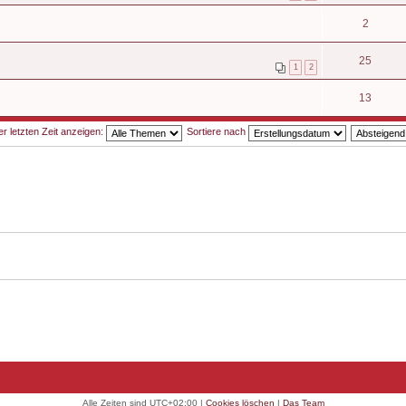
2
25
1
2
13
 letzten Zeit anzeigen:
Sortiere nach
Alle Zeiten sind
UTC+02:00
|
Cookies löschen
|
Das Team