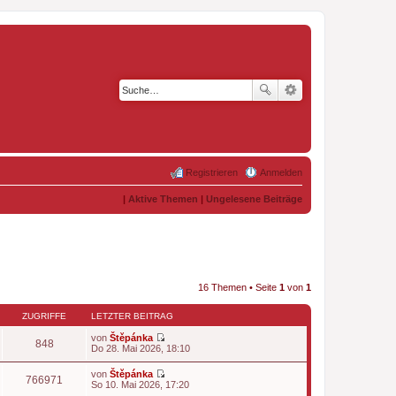
Registrieren
Anmelden
|
Aktive Themen
|
Ungelesene Beiträge
16 Themen • Seite
1
von
1
ZUGRIFFE
LETZTER BEITRAG
von
Štěpánka
848
N
Do 28. Mai 2026, 18:10
e
u
von
Štěpánka
e
766971
N
So 10. Mai 2026, 17:20
s
e