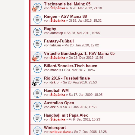
Tischtennis bei Mainz 05
von
Štěpánka
» Di 20. Mär 2012, 21:10
Ringen - ASV Mainz 88
von
Štěpánka
» Di 15. Jan 2013, 15:32
Rugby
von
autostop
» Sa 28. Mai 2011, 10:55
Fantasy-Fußball
von
fabi8an
» Mo 20. Jan 2020, 12:02
Virtuelle Bundesliga: 1. FSV Mainz 05
von
Štěpánka
» Do 26. Dez 2019, 11:56
Billard/Snooker-Tisch bauen
von
mahe
» Fr 24. Mär 2017, 10:57
Rio 2016 - Fussballfinale
von
dirk b.
» Sa 20. Aug 2016, 23:53
Handball-WM
von
Štěpánka
» Sa 17. Jan 2009, 18:05
Australian Open
von
dirk b.
» Sa 30. Jan 2016, 11:58
Handball mit Papa Alex
von
Štěpánka
» Fr 9. Sep 2011, 15:23
Wintersport
von
unique-dane
» So 7. Dez 2008, 12:28