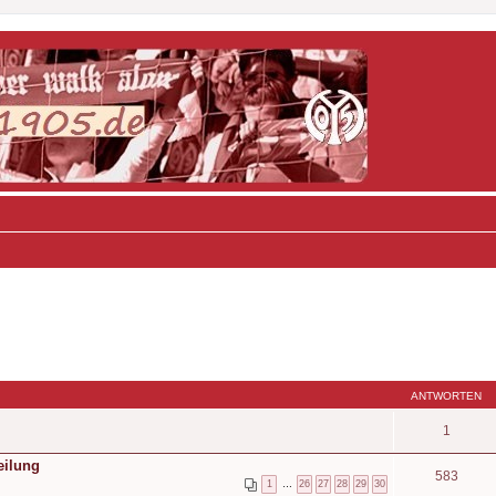
ANTWORTEN
1
eilung
583
1
…
26
27
28
29
30