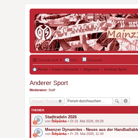
Schnellzugriff ▼
FAQ
Netiquette
Portal
Foren-Übersicht
Allgemein
Anderer Sport
Anderer Sport
Moderator:
Staff
Neues Thema
THEMEN
Stadtradeln 2026
von
Štěpánka
» Di 19. Mai 2026, 09:29
Meenzer Dynamites - Neues aus der Handballabt
von
Štěpánka
» Fr 29. Mai 2009, 11:49