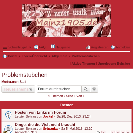
Schnellzugriff ▼
FAQ
Netiquette
Registrieren
Anmelden
Portal
Foren-Übersicht
Allgemein
Problemstübchen
|
Aktive Themen
|
Ungelesene Beiträge
Problemstübchen
Moderator:
Staff
Neues Thema
9 Themen • Seite
1
von
1
Themen
Posten von Links im Forum
Letzter Beitrag von
Jockel
«
Sa 28. Dez 2013, 23:24
Dinge, die die Welt nicht braucht
Letzter Beitrag von
Štěpánka
«
Sa 5. Mai 2018, 13:10
Antworten:
918
1
…
43
44
45
46