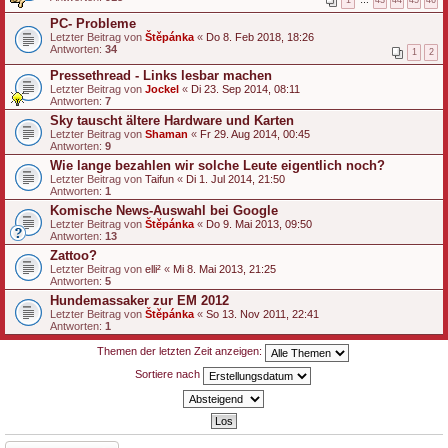
PC- Probleme
Letzter Beitrag von
Štěpánka
«
Do 8. Feb 2018, 18:26
Antworten:
34
1
2
Pressethread - Links lesbar machen
Letzter Beitrag von
Jockel
«
Di 23. Sep 2014, 08:11
Antworten:
7
Sky tauscht ältere Hardware und Karten
Letzter Beitrag von
Shaman
«
Fr 29. Aug 2014, 00:45
Antworten:
9
Wie lange bezahlen wir solche Leute eigentlich noch?
Letzter Beitrag von
Taifun
«
Di 1. Jul 2014, 21:50
Antworten:
1
Komische News-Auswahl bei Google
Letzter Beitrag von
Štěpánka
«
Do 9. Mai 2013, 09:50
Antworten:
13
Zattoo?
Letzter Beitrag von
elli²
«
Mi 8. Mai 2013, 21:25
Antworten:
5
Hundemassaker zur EM 2012
Letzter Beitrag von
Štěpánka
«
So 13. Nov 2011, 22:41
Antworten:
1
Themen der letzten Zeit anzeigen:
Sortiere nach