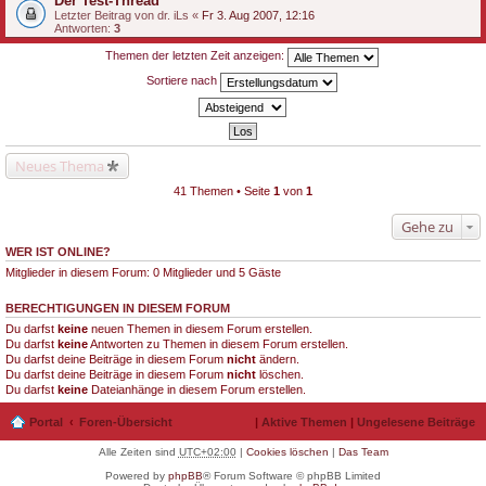
Der Test-Thread
Letzter Beitrag von
dr. iLs
«
Fr 3. Aug 2007, 12:16
Antworten:
3
Themen der letzten Zeit anzeigen:
Sortiere nach
Neues Thema
41 Themen • Seite
1
von
1
Gehe zu
WER IST ONLINE?
Mitglieder in diesem Forum: 0 Mitglieder und 5 Gäste
BERECHTIGUNGEN IN DIESEM FORUM
Du darfst
keine
neuen Themen in diesem Forum erstellen.
Du darfst
keine
Antworten zu Themen in diesem Forum erstellen.
Du darfst deine Beiträge in diesem Forum
nicht
ändern.
Du darfst deine Beiträge in diesem Forum
nicht
löschen.
Du darfst
keine
Dateianhänge in diesem Forum erstellen.
Portal
Foren-Übersicht
|
Aktive Themen
|
Ungelesene Beiträge
Alle Zeiten sind
UTC+02:00
|
Cookies löschen
|
Das Team
Powered by
phpBB
® Forum Software © phpBB Limited