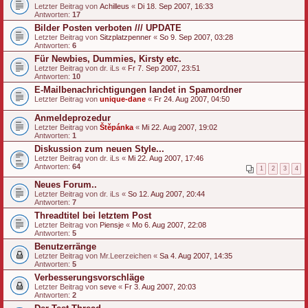
Letzter Beitrag von
Achilleus
«
Di 18. Sep 2007, 16:33
Antworten:
17
Bilder Posten verboten /// UPDATE
Letzter Beitrag von
Sitzplatzpenner
«
So 9. Sep 2007, 03:28
Antworten:
6
Für Newbies, Dummies, Kirsty etc.
Letzter Beitrag von
dr. iLs
«
Fr 7. Sep 2007, 23:51
Antworten:
10
E-Mailbenachrichtigungen landet in Spamordner
Letzter Beitrag von
unique-dane
«
Fr 24. Aug 2007, 04:50
Anmeldeprozedur
Letzter Beitrag von
Štěpánka
«
Mi 22. Aug 2007, 19:02
Antworten:
1
Diskussion zum neuen Style...
Letzter Beitrag von
dr. iLs
«
Mi 22. Aug 2007, 17:46
Antworten:
64
1
2
3
4
Neues Forum..
Letzter Beitrag von
dr. iLs
«
So 12. Aug 2007, 20:44
Antworten:
7
Threadtitel bei letztem Post
Letzter Beitrag von
Piensje
«
Mo 6. Aug 2007, 22:08
Antworten:
5
Benutzerränge
Letzter Beitrag von
Mr.Leerzeichen
«
Sa 4. Aug 2007, 14:35
Antworten:
5
Verbesserungsvorschläge
Letzter Beitrag von
seve
«
Fr 3. Aug 2007, 20:03
Antworten:
2