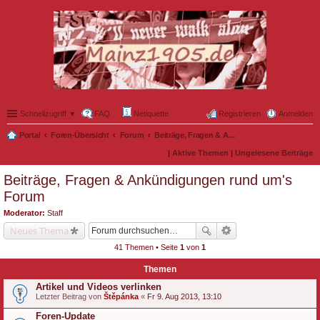
Schnellzugriff ▼
FAQ
Netiquette
Registrieren
Anmelden
Portal
Foren-Übersicht
Forum
Beiträge, Fragen & Ankündigungen rund um's Forum
|
Aktive Themen
|
Ungelesene Beiträge
Beiträge, Fragen & Ankündigungen rund um's
Forum
Moderator:
Staff
Neues Thema
41 Themen • Seite
1
von
1
Themen
Artikel und Videos verlinken
Letzter Beitrag von
Štěpánka
«
Fr 9. Aug 2013, 13:10
Foren-Update