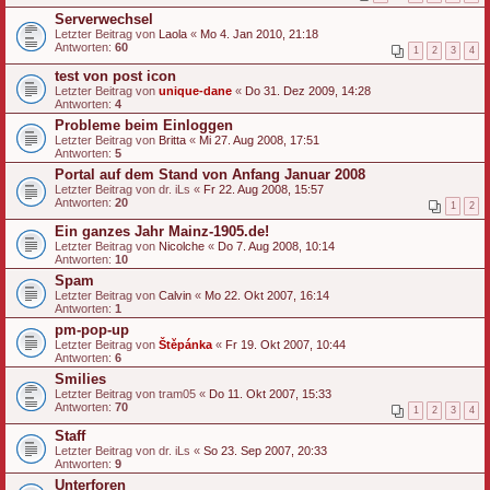
Serverwechsel
Letzter Beitrag von
Laola
«
Mo 4. Jan 2010, 21:18
Antworten:
60
1
2
3
4
test von post icon
Letzter Beitrag von
unique-dane
«
Do 31. Dez 2009, 14:28
Antworten:
4
Probleme beim Einloggen
Letzter Beitrag von
Britta
«
Mi 27. Aug 2008, 17:51
Antworten:
5
Portal auf dem Stand von Anfang Januar 2008
Letzter Beitrag von
dr. iLs
«
Fr 22. Aug 2008, 15:57
Antworten:
20
1
2
Ein ganzes Jahr Mainz-1905.de!
Letzter Beitrag von
Nicolche
«
Do 7. Aug 2008, 10:14
Antworten:
10
Spam
Letzter Beitrag von
Calvin
«
Mo 22. Okt 2007, 16:14
Antworten:
1
pm-pop-up
Letzter Beitrag von
Štěpánka
«
Fr 19. Okt 2007, 10:44
Antworten:
6
Smilies
Letzter Beitrag von
tram05
«
Do 11. Okt 2007, 15:33
Antworten:
70
1
2
3
4
Staff
Letzter Beitrag von
dr. iLs
«
So 23. Sep 2007, 20:33
Antworten:
9
Unterforen