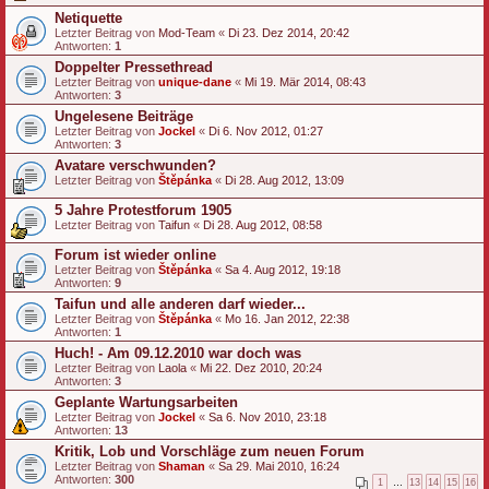
Netiquette
Letzter Beitrag von
Mod-Team
«
Di 23. Dez 2014, 20:42
Antworten:
1
Doppelter Pressethread
Letzter Beitrag von
unique-dane
«
Mi 19. Mär 2014, 08:43
Antworten:
3
Ungelesene Beiträge
Letzter Beitrag von
Jockel
«
Di 6. Nov 2012, 01:27
Antworten:
3
Avatare verschwunden?
Letzter Beitrag von
Štěpánka
«
Di 28. Aug 2012, 13:09
5 Jahre Protestforum 1905
Letzter Beitrag von
Taifun
«
Di 28. Aug 2012, 08:58
Forum ist wieder online
Letzter Beitrag von
Štěpánka
«
Sa 4. Aug 2012, 19:18
Antworten:
9
Taifun und alle anderen darf wieder...
Letzter Beitrag von
Štěpánka
«
Mo 16. Jan 2012, 22:38
Antworten:
1
Huch! - Am 09.12.2010 war doch was
Letzter Beitrag von
Laola
«
Mi 22. Dez 2010, 20:24
Antworten:
3
Geplante Wartungsarbeiten
Letzter Beitrag von
Jockel
«
Sa 6. Nov 2010, 23:18
Antworten:
13
Kritik, Lob und Vorschläge zum neuen Forum
Letzter Beitrag von
Shaman
«
Sa 29. Mai 2010, 16:24
Antworten:
300
1
…
13
14
15
16