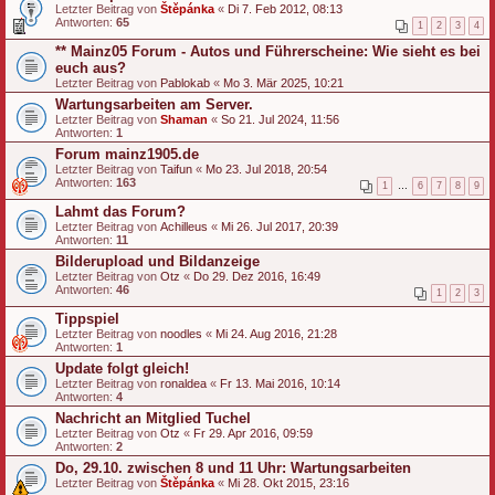
Letzter Beitrag von
Štěpánka
«
Di 7. Feb 2012, 08:13
Antworten:
65
1
2
3
4
** Mainz05 Forum - Autos und Führerscheine: Wie sieht es bei
euch aus?
Letzter Beitrag von
Pablokab
«
Mo 3. Mär 2025, 10:21
Wartungsarbeiten am Server.
Letzter Beitrag von
Shaman
«
So 21. Jul 2024, 11:56
Antworten:
1
Forum mainz1905.de
Letzter Beitrag von
Taifun
«
Mo 23. Jul 2018, 20:54
Antworten:
163
1
…
6
7
8
9
Lahmt das Forum?
Letzter Beitrag von
Achilleus
«
Mi 26. Jul 2017, 20:39
Antworten:
11
Bilderupload und Bildanzeige
Letzter Beitrag von
Otz
«
Do 29. Dez 2016, 16:49
Antworten:
46
1
2
3
Tippspiel
Letzter Beitrag von
noodles
«
Mi 24. Aug 2016, 21:28
Antworten:
1
Update folgt gleich!
Letzter Beitrag von
ronaldea
«
Fr 13. Mai 2016, 10:14
Antworten:
4
Nachricht an Mitglied Tuchel
Letzter Beitrag von
Otz
«
Fr 29. Apr 2016, 09:59
Antworten:
2
Do, 29.10. zwischen 8 und 11 Uhr: Wartungsarbeiten
Letzter Beitrag von
Štěpánka
«
Mi 28. Okt 2015, 23:16