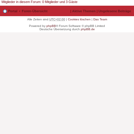
Mitglieder in diesem Forum: 0 Mitglieder und 3 Gäste
Portal
Foren-Übersicht
|
Aktive Themen
|
Ungelesene Beiträge
Alle Zeiten sind
UTC+02:00
|
Cookies löschen
|
Das Team
Powered by
phpBB
® Forum Software © phpBB Limited
Deutsche Übersetzung durch
phpBB.de