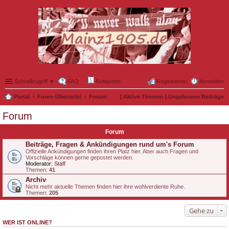
Schnellzugriff ▼
FAQ
Netiquette
Registrieren
Anmelden
Portal
Foren-Übersicht
Forum
|
Aktive Themen
|
Ungelesene Beiträge
Forum
Forum
Beiträge, Fragen & Ankündigungen rund um's Forum
Offizielle Ankündigungen finden ihren Platz hier. Aber auch Fragen und
Vorschläge können gerne gepostet werden.
Moderator:
Staff
Themen:
41
Archiv
Nicht mehr aktuelle Themen finden hier ihre wohlverdiente Ruhe.
Themen:
205
Gehe zu
WER IST ONLINE?