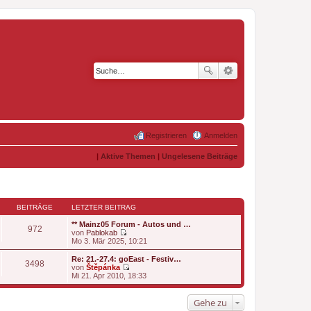
Registrieren
Anmelden
|
Aktive Themen
|
Ungelesene Beiträge
BEITRÄGE
LETZTER BEITRAG
** Mainz05 Forum - Autos und …
972
von
Pablokab
N
Mo 3. Mär 2025, 10:21
e
u
Re: 21.-27.4: goEast - Festiv…
3498
e
von
Štěpánka
s
N
Mi 21. Apr 2010, 18:33
t
e
e
u
r
e
Gehe zu
B
s