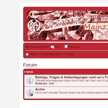
Schnellzugriff ▼
FAQ
Netiquette
Portal
Foren-Übersicht
Forum
Forum
FORUM
Beiträge, Fragen & Ankündigungen rund um's 
Offizielle Ankündigungen finden ihren Platz hier. Aber auch 
Moderator:
Staff
Archiv
Nicht mehr aktuelle Themen finden hier ihre wohlverdiente Ru