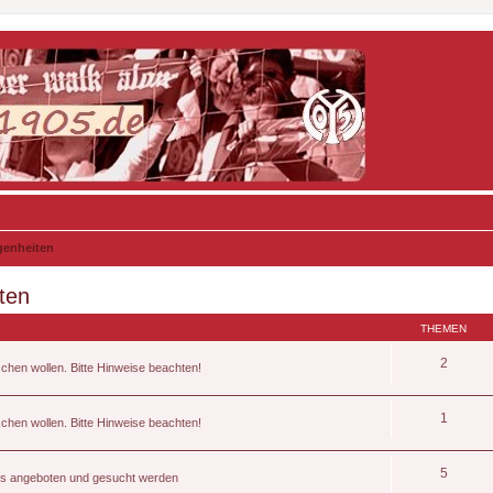
genheiten
ten
THEMEN
2
schen wollen. Bitte Hinweise beachten!
1
schen wollen. Bitte Hinweise beachten!
5
kets angeboten und gesucht werden