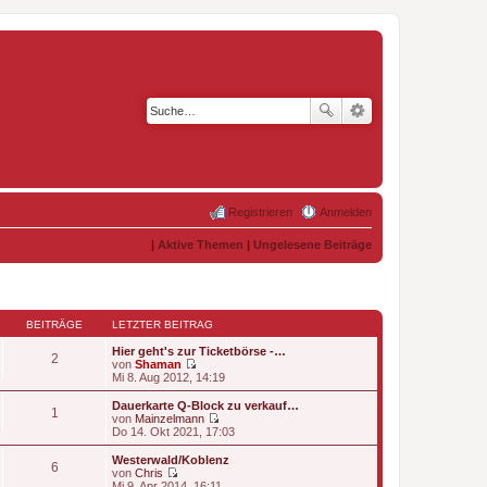
Registrieren
Anmelden
|
Aktive Themen
|
Ungelesene Beiträge
BEITRÄGE
LETZTER BEITRAG
Hier geht's zur Ticketbörse -…
2
von
Shaman
N
Mi 8. Aug 2012, 14:19
e
u
Dauerkarte Q-Block zu verkauf…
1
e
von
Mainzelmann
s
N
Do 14. Okt 2021, 17:03
t
e
e
u
Westerwald/Koblenz
6
r
e
von
Chris
B
s
N
Mi 9. Apr 2014, 16:11