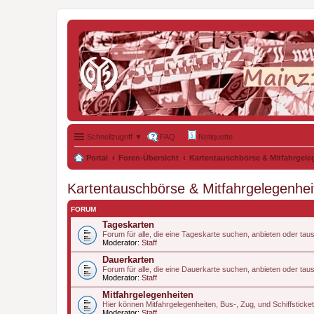
Schnellzugriff ▼
FAQ
Netiquette
Portal
Foren-Übersicht
Kartentauschbörse & Mitfahrgele
Kartentauschbörse & Mitfahrgelegenhei
FORUM
Tageskarten
Forum für alle, die eine Tageskarte suchen, anbieten oder tau
Moderator:
Staff
Dauerkarten
Forum für alle, die eine Dauerkarte suchen, anbieten oder tau
Moderator:
Staff
Mitfahrgelegenheiten
Hier können Mitfahrgelegenheiten, Bus-, Zug, und Schiffstic
Moderator:
Staff