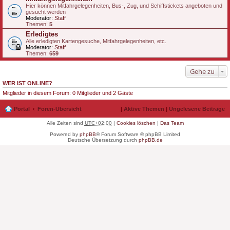
Hier können Mitfahrgelegenheiten, Bus-, Zug, und Schiffstickets angeboten und
gesucht werden
Moderator:
Staff
Themen:
5
Erledigtes
Alle erledigten Kartengesuche, Mitfahrgelegenheiten, etc.
Moderator:
Staff
Themen:
659
Gehe zu
WER IST ONLINE?
Mitglieder in diesem Forum: 0 Mitglieder und 2 Gäste
Portal
Foren-Übersicht
|
Aktive Themen
|
Ungelesene Beiträge
Alle Zeiten sind
UTC+02:00
|
Cookies löschen
|
Das Team
Powered by
phpBB
® Forum Software © phpBB Limited
Deutsche Übersetzung durch
phpBB.de