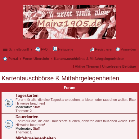
Schnellzugriff ▼
FAQ
Netiquette
Registrieren
Anmelden
Portal
Foren-Übersicht
Kartentauschbörse & Mitfahrgelegenheiten
|
Aktive Themen
|
Ungelesene Beiträge
Kartentauschbörse & Mitfahrgelegenheiten
Forum
Tageskarten
Forum für alle, die eine Tageskarte suchen, anbieten oder tauschen wollen. Bitte
Hinweise beachten!
Moderator:
Staff
Themen:
2
Dauerkarten
Forum für alle, die eine Dauerkarte suchen, anbieten oder tauschen wollen. Bitte
Hinweise beachten!
Moderator:
Staff
Themen:
1
Mitfahrgelegenheiten