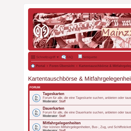
Schnellzugriff ▼
FAQ
Netiquette
Portal
Foren-Übersicht
Kartentauschbörse & Mitfahrgele
Kartentauschbörse & Mitfahrgelegenhei
FORUM
Tageskarten
Forum für alle, die eine Tageskarte suchen, anbieten oder tau
Moderator:
Staff
Dauerkarten
Forum für alle, die eine Dauerkarte suchen, anbieten oder tau
Moderator:
Staff
Mitfahrgelegenheiten
Hier können Mitfahrgelegenheiten, Bus-, Zug, und Schiffstic
Moderator:
Staff