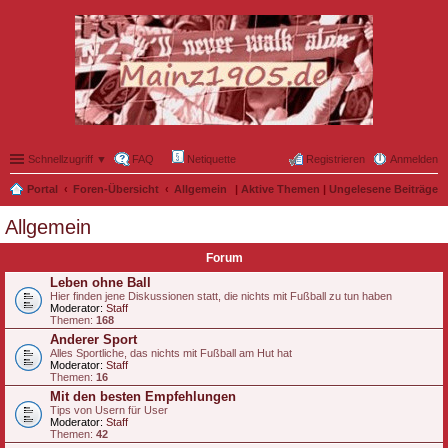
Schnellzugriff ▼
FAQ
Netiquette
Registrieren
Anmelden
Portal
Foren-Übersicht
Allgemein
|
Aktive Themen
|
Ungelesene Beiträge
Allgemein
Forum
Leben ohne Ball
Hier finden jene Diskussionen statt, die nichts mit Fußball zu tun haben
Moderator:
Staff
Themen:
168
Anderer Sport
Alles Sportliche, das nichts mit Fußball am Hut hat
Moderator:
Staff
Themen:
16
Mit den besten Empfehlungen
Tips von Usern für User
Moderator:
Staff
Themen:
42