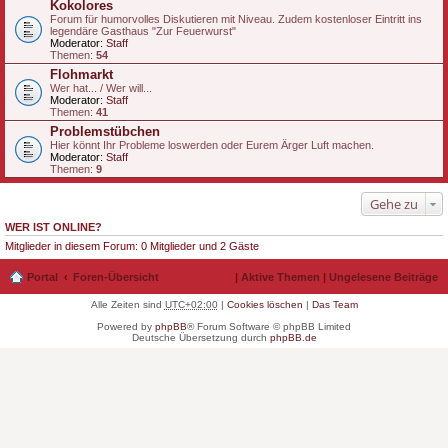
Kokolores
Forum für humorvolles Diskutieren mit Niveau. Zudem kostenloser Eintritt ins
legendäre Gasthaus "Zur Feuerwurst"
Moderator:
Staff
Themen:
54
Flohmarkt
Wer hat... / Wer will...
Moderator:
Staff
Themen:
41
Problemstübchen
Hier könnt Ihr Probleme loswerden oder Eurem Ärger Luft machen.
Moderator:
Staff
Themen:
9
Gehe zu
WER IST ONLINE?
Mitglieder in diesem Forum: 0 Mitglieder und 2 Gäste
Portal
Foren-Übersicht
|
Aktive Themen
|
Ungelesene Beiträge
Alle Zeiten sind
UTC+02:00
|
Cookies löschen
|
Das Team
Powered by
phpBB
® Forum Software © phpBB Limited
Deutsche Übersetzung durch
phpBB.de